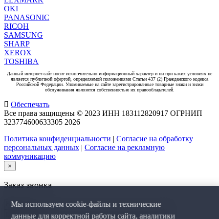
OKI
PANASONIC
RICOH
SAMSUNG
SHARP
XEROX
TOSHIBA
Данный интернет-сайт носит исключительно информационный характер и ни при каких условиях не
является публичной офертой, определяемой положениями Статьи 437 (2) Гражданского кодекса
Российской Федерации. Упоминаемые на сайте зарегистрированные товарные знаки и знаки
обслуживания являются собственностью их правообладателей.
Обеспечать
Все права защищены © 2023 ИНН 183112820917 ОГРНИП
323774600633305
2026
Политика конфиденциальности
|
Согласие на обработку
персональных данных
|
Согласие на рекламную
коммуникацию
×
Заказ звонка
Мы используем cookie-файлы и технические
данные для корректной работы сайта, аналитики