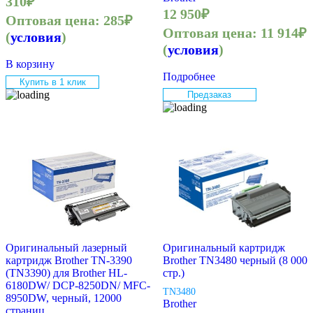
310
₽
12 950
₽
Оптовая цена:
285
₽
Оптовая цена:
11 914
₽
(
условия
)
(
условия
)
В корзину
Подробнее
Купить в 1 клик
Предзаказ
Оригинальный лазерный
Оригинальный картридж
картридж Brother TN-3390
Brother TN3480 черный (8 000
(TN3390) для Brother HL-
стр.)
6180DW/ DCP-8250DN/ MFC-
TN3480
8950DW, черный, 12000
Brother
страниц