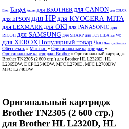
для CANON
Target
для BROTHER
Bion
Акция
для COLOR
для HP
для KYOCERA-MITA
для EPSON
для OKI
для LEXMARK
для PANASONIC
для
для SAMSUNG
RICOH
для SHARP
для TOSHIBA
для WC
для XEROX
Популярный товар
Чип
Чмп
для Коника
Обеспечать
»
Магазин
»
Оригинальные картриджи
»
Оригинальные картриджи Brother
» Оригинальный картридж
Brother TN2305 (2 600 стр.) для Brother HL L2320D, HL
L2365DW, DCP L2540DW, MFC L2700D, MFC L2700DW,
MFC L2740DW
Оригинальный картридж
Brother TN2305 (2 600 стр.)
для Brother HL L2320D, HL