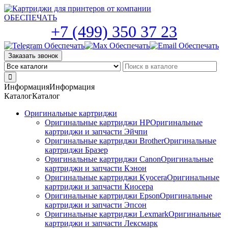
Skip
to
the
+7 (499) 350 37 23
content
Заказать звонок
Информация
Информация
Каталог
Каталог
Оригинальные картриджи
Оригинальные картриджи HP
Оригинальные
картриджи и запчасти Эйчпи
Оригинальные картриджи Brother
Оригинальные
картриджи Бразер
Оригинальные картриджи Canon
Оригинальные
картриджи и запчасти Кэнон
Оригинальные картриджи Kyocera
Оригинальные
картриджи и запчасти Киосера
Оригинальные картриджи Epson
Оригинальные
картриджи и запчасти Эпсон
Оригинальные картриджи Lexmark
Оригинальные
картриджи и запчасти Лексмарк