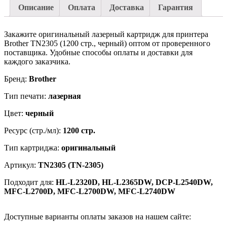
HL
Описание
Оплата
Доставка
Гарантия
L2320D,
HL
L2365DW,
Закажите оригинальный лазерный картридж для принтера
DCP
Brother TN2305 (1200 стр., черный) оптом от проверенного
L2540DW,
поставщика. Удобные способы оплаты и доставки для
MFC
каждого заказчика.
L2700D,
MFC
Бренд:
Brother
L2700DW,
Тип печати:
лазерная
MFC
L2740DW
Цвет:
черный
Ресурс (стр./мл):
1200 стр.
Тип картриджа:
оригинальный
Артикул:
TN2305 (TN-2305)
Подходит для:
HL-L2320D, HL-L2365DW, DCP-L2540DW,
MFC-L2700D, MFC-L2700DW, MFC-L2740DW
Доступные варианты оплаты заказов на нашем сайте: