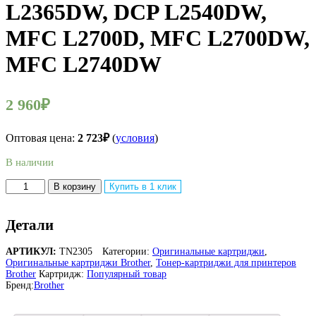
L2365DW, DCP L2540DW,
MFC L2700D, MFC L2700DW,
MFC L2740DW
2 960
₽
Оптовая цена:
2 723
₽
(
условия
)
В наличии
Количество
В корзину
Купить в 1 клик
товара
Оригинальный
картридж
Детали
Brother
TN2305
АРТИКУЛ:
TN2305
Категории:
Оригинальные картриджи
,
(2
Оригинальные картриджи Brother
,
Тонер-картриджи для принтеров
600
Brother
Картридж:
Популярный товар
стр.)
Бренд:
Brother
для
Brother