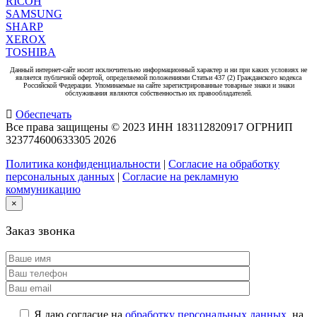
RICOH
SAMSUNG
SHARP
XEROX
TOSHIBA
Данный интернет-сайт носит исключительно информационный характер и ни при каких условиях не
является публичной офертой, определяемой положениями Статьи 437 (2) Гражданского кодекса
Российской Федерации. Упоминаемые на сайте зарегистрированные товарные знаки и знаки
обслуживания являются собственностью их правообладателей.
Обеспечать
Все права защищены © 2023 ИНН 183112820917 ОГРНИП
323774600633305
2026
Политика конфиденциальности
|
Согласие на обработку
персональных данных
|
Согласие на рекламную
коммуникацию
×
Заказ звонка
Я даю согласие на
обработку персональных данных
, на