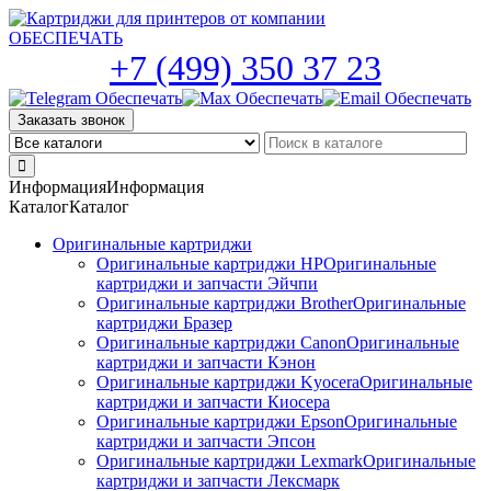
Skip
to
the
+7 (499) 350 37 23
content
Заказать звонок
Информация
Информация
Каталог
Каталог
Оригинальные картриджи
Оригинальные картриджи HP
Оригинальные
картриджи и запчасти Эйчпи
Оригинальные картриджи Brother
Оригинальные
картриджи Бразер
Оригинальные картриджи Canon
Оригинальные
картриджи и запчасти Кэнон
Оригинальные картриджи Kyocera
Оригинальные
картриджи и запчасти Киосера
Оригинальные картриджи Epson
Оригинальные
картриджи и запчасти Эпсон
Оригинальные картриджи Lexmark
Оригинальные
картриджи и запчасти Лексмарк