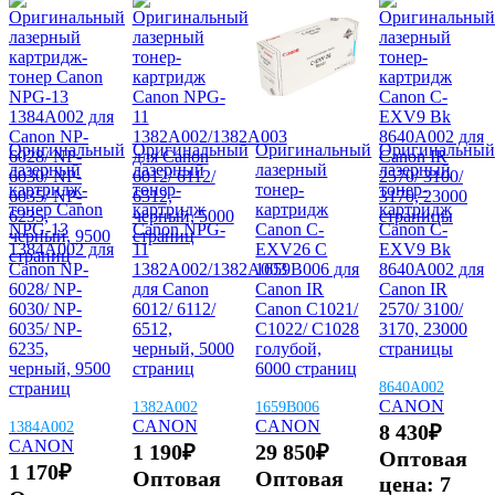
Оригинальный
Оригинальный
Оригинальный
Оригинальный
лазерный
лазерный
лазерный
лазерный
картридж-
тонер-
тонер-
тонер-
тонер Canon
картридж
картридж
картридж
NPG-13
Canon NPG-
Canon C-
Canon C-
1384A002 для
11
EXV26 C
EXV9 Bk
Canon NP-
1382A002/1382A003
1659B006 ​для
8640A002 для
6028/ NP-
для Canon
Canon IR
Canon IR
6030/ NP-
6012/ 6112/
Canon C1021/
2570/ 3100/
6035/ NP-
6512,
C1022​/ C1028​
3170​, 23000
6235,
черный, 5000
голубой​,
страницы
черный, 9500
страниц
6000 страниц
страниц
8640A002
CANON
1382A002
1659B006
CANON
CANON
1384A002
8 430
₽
CANON
1 190
₽
29 850
₽
Оптовая
1 170
₽
Оптовая
Оптовая
цена:
7