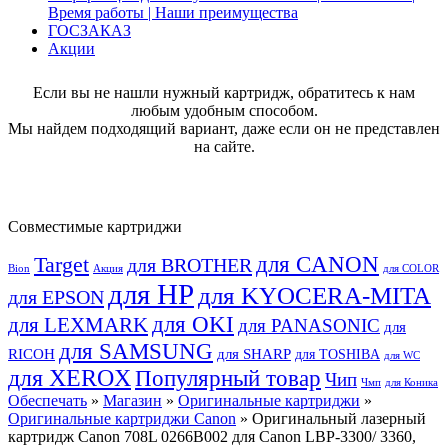
Время работы | Наши преимущества
ГОСЗАКАЗ
Акции
Если вы не нашли нужный картридж, обратитесь к нам
любым удобным способом.
Мы найдем подходящий вариант, даже если он не представлен
на сайте.
Совместимые картриджи
для CANON
Target
для BROTHER
Bion
Акция
для COLOR
для HP
для KYOCERA-MITA
для EPSON
для OKI
для LEXMARK
для PANASONIC
для
для SAMSUNG
RICOH
для SHARP
для TOSHIBA
для WC
для XEROX
Популярный товар
Чип
Чмп
для Коника
Обеспечать
»
Магазин
»
Оригинальные картриджи
»
Оригинальные картриджи Canon
» Оригинальный лазерный
картридж Canon 708L 0266B002 для Canon LBP-3300/ 3360,