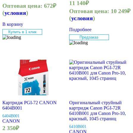
11 140
₽
Оптовая цена:
672
₽
Оптовая цена:
10 249
₽
(
условия
)
(
условия
)
В корзину
Подробнее
Купить в 1 клик
Предзаказ
Картридж PGI-72 CANON
Оригинальный струйный
6404B001
картридж Canon PGI-72R
6410B001 для Canon Pro-10,
6404B001
красный, 1045 страниц
CANON
6410B001
2 350
₽
CANON