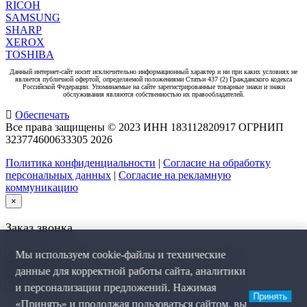
RICOH
SAMSUNG
SHARP
XEROX
TOSHIBA
Данный интернет-сайт носит исключительно информационный характер и ни при каких условиях не
является публичной офертой, определяемой положениями Статьи 437 (2) Гражданского кодекса
Российской Федерации. Упоминаемые на сайте зарегистрированные товарные знаки и знаки
обслуживания являются собственностью их правообладателей.
Обеспечать
Все права защищены © 2023 ИНН 183112820917 ОГРНИП
323774600633305
2026
Политика конфиденциальности
|
Согласие на обработку
персональных данных
|
Согласие на рекламную
коммуникацию
×
Заказ звонка
Мы используем cookie-файлы и технические
данные для корректной работы сайта, аналитики
и персонализации предложений. Нажимая
Принять
«Принять» и продолжая пользоваться сайтом, вы