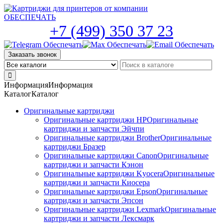
Skip
to
the
+7 (499) 350 37 23
content
Заказать звонок
Информация
Информация
Каталог
Каталог
Оригинальные картриджи
Оригинальные картриджи HP
Оригинальные
картриджи и запчасти Эйчпи
Оригинальные картриджи Brother
Оригинальные
картриджи Бразер
Оригинальные картриджи Canon
Оригинальные
картриджи и запчасти Кэнон
Оригинальные картриджи Kyocera
Оригинальные
картриджи и запчасти Киосера
Оригинальные картриджи Epson
Оригинальные
картриджи и запчасти Эпсон
Оригинальные картриджи Lexmark
Оригинальные
картриджи и запчасти Лексмарк