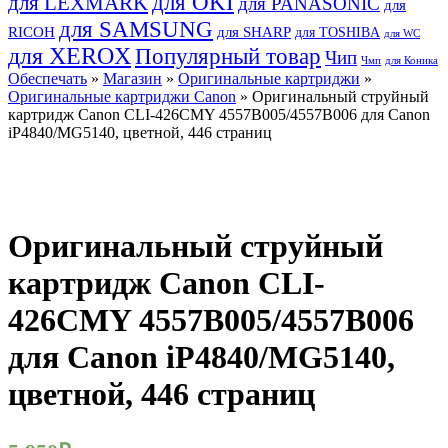
для OKI
для LEXMARK
для PANASONIC
для
для SAMSUNG
RICOH
для SHARP
для TOSHIBA
для WC
для XEROX
Популярный товар
Чип
Чмп
для Коника
Обеспечать
»
Магазин
»
Оригинальные картриджи
»
Оригинальные картриджи Canon
» Оригинальный струйный
картридж Canon CLI-426CMY 4557B005/4557B006 для Canon
iP4840/MG5140, цветной, 446 страниц
Оригинальный струйный
картридж Canon CLI-
426CMY 4557B005/4557B006
для Canon iP4840/MG5140,
цветной, 446 страниц