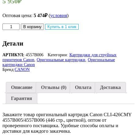
5 950
₽
Оптовая цена:
5 474
₽
(
условия
)
Количество
В корзину
Купить в 1 клик
товара
Оригинальный
струйный
Детали
картридж
Canon
АРТИКУЛ:
4557B006
Категории:
Картриджи для струйных
CLI-
принтеров Canon
,
Оригинальные картриджи
,
Оригинальные
426CMY
картриджи Canon
4557B005/4557B006
Бренд:
CANON
для
Canon
iP4840/MG5140,
Описание
Отзывы (0)
Оплата
Доставка
цветной,
446
Гарантия
страниц
Закажите товар оригинальный картридж Canon CLI-426CMY
4557B005/4557B006 (446 стр., цветной), оптом от
проверенного поставщика. Удобные способы оплаты и
доставки для каждого заказчика.