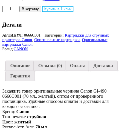
Количество
В корзину
Купить в 1 клик
товара
Оригинальные
струйные
Детали
чернила
Canon
АРТИКУЛ:
0666C001
Категории:
Картриджи для струйных
GI-
принтеров Canon
,
Оригинальные картриджи
,
Оригинальные
490
картриджи Canon
0666C001,
Бренд:
CANON
желтый,
70
мл.
Описание
Отзывы (0)
Оплата
Доставка
Гарантия
Закажите товар оригинальные чернила Canon GI-490
0666C001 (70 мл., желтый), оптом от проверенного
поставщика. Удобные способы оплаты и доставки для
каждого заказчика.
Бренд:
Canon
Тип печати:
струйная
Цвет:
желтый
Ресурс (стр./мл):
70 мл.