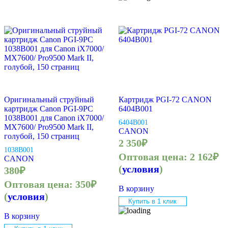
Оригинальный струйный
Картридж PGI-72 CANON
картридж Canon PGI-9PC
6404B001
1038B001 для Canon iX7000/
6404B001
MX7600/ Pro9500 Mark II,
CANON
голубой, 150 страниц
2 350
₽
1038B001
Оптовая цена:
2 162
₽
CANON
(
условия
)
380
₽
Оптовая цена:
350
₽
В корзину
(
условия
)
Купить в 1 клик
В корзину