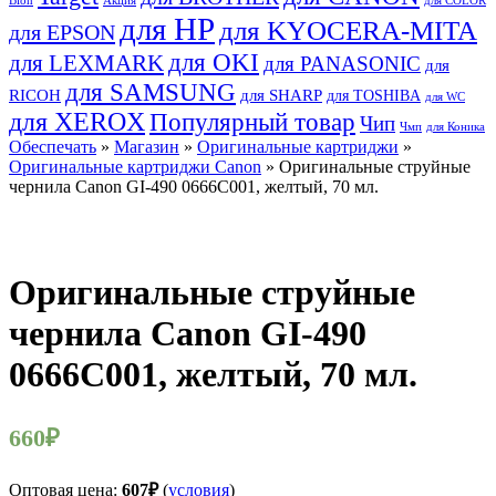
Bion
Акция
для COLOR
для HP
для KYOCERA-MITA
для EPSON
для OKI
для LEXMARK
для PANASONIC
для
для SAMSUNG
RICOH
для SHARP
для TOSHIBA
для WC
для XEROX
Популярный товар
Чип
Чмп
для Коника
Обеспечать
»
Магазин
»
Оригинальные картриджи
»
Оригинальные картриджи Canon
» Оригинальные струйные
чернила Canon GI-490 0666C001, желтый, 70 мл.
Оригинальные струйные
чернила Canon GI-490
0666C001, желтый, 70 мл.
660
₽
Оптовая цена:
607
₽
(
условия
)