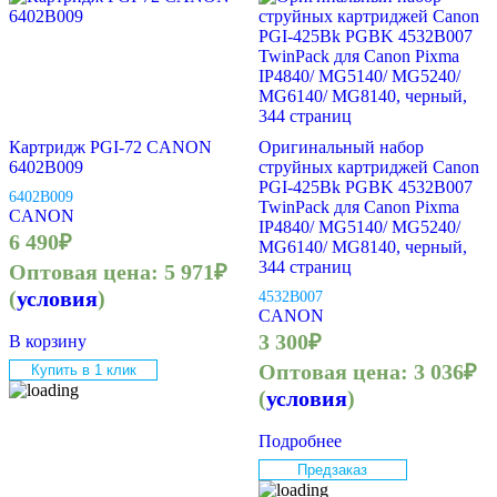
Картридж PGI-72 CANON
Оригинальный набор
6402B009
струйных картриджей Canon
PGI-425Bk PGBK 4532B007
6402B009
TwinPack для Canon Pixma
CANON
IP4840/ MG5140/ MG5240/
6 490
₽
MG6140/ MG8140, черный,
344 страниц
Оптовая цена:
5 971
₽
(
условия
)
4532B007
CANON
3 300
₽
В корзину
Оптовая цена:
3 036
₽
Купить в 1 клик
(
условия
)
Подробнее
Предзаказ