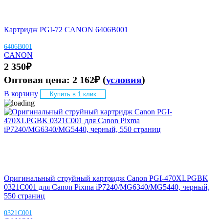
Картридж PGI-72 CANON 6406B001
6406B001
CANON
2 350
₽
Оптовая цена:
2 162
₽
(
условия
)
В корзину
Купить в 1 клик
Оригинальный струйный картридж Canon PGI-470XLPGBK
0321C001 для Canon Pixma iP7240/MG6340/MG5440, черный,
550 страниц
0321C001