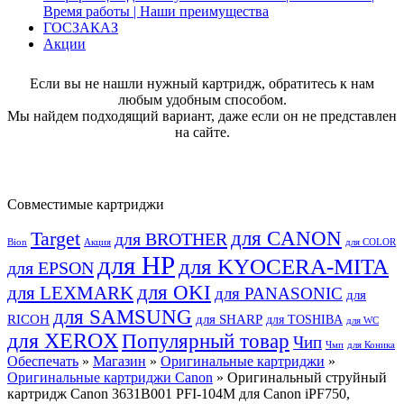
Время работы | Наши преимущества
ГОСЗАКАЗ
Акции
Если вы не нашли нужный картридж, обратитесь к нам
любым удобным способом.
Мы найдем подходящий вариант, даже если он не представлен
на сайте.
Совместимые картриджи
для CANON
Target
для BROTHER
Bion
Акция
для COLOR
для HP
для KYOCERA-MITA
для EPSON
для OKI
для LEXMARK
для PANASONIC
для
для SAMSUNG
RICOH
для SHARP
для TOSHIBA
для WC
для XEROX
Популярный товар
Чип
Чмп
для Коника
Обеспечать
»
Магазин
»
Оригинальные картриджи
»
Оригинальные картриджи Canon
» Оригинальный струйный
картридж Canon 3631B001 PFI-104M для Canon iPF750,