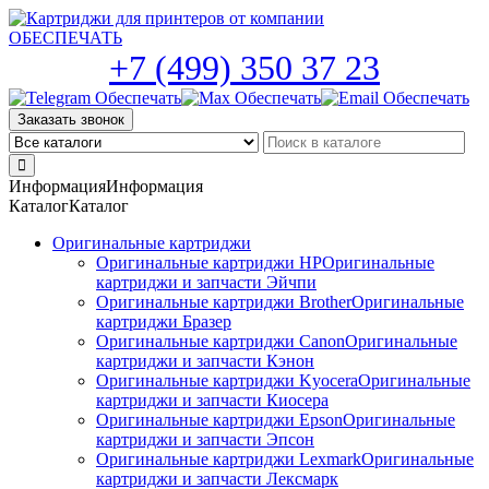
Skip
to
the
+7 (499) 350 37 23
content
Заказать звонок
Информация
Информация
Каталог
Каталог
Оригинальные картриджи
Оригинальные картриджи HP
Оригинальные
картриджи и запчасти Эйчпи
Оригинальные картриджи Brother
Оригинальные
картриджи Бразер
Оригинальные картриджи Canon
Оригинальные
картриджи и запчасти Кэнон
Оригинальные картриджи Kyocera
Оригинальные
картриджи и запчасти Киосера
Оригинальные картриджи Epson
Оригинальные
картриджи и запчасти Эпсон
Оригинальные картриджи Lexmark
Оригинальные
картриджи и запчасти Лексмарк