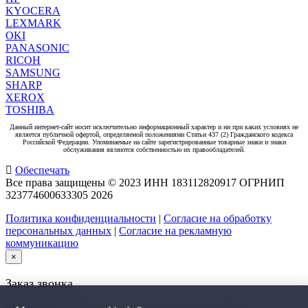
KYOCERA
LEXMARK
OKI
PANASONIC
RICOH
SAMSUNG
SHARP
XEROX
TOSHIBA
Данный интернет-сайт носит исключительно информационный характер и ни при каких условиях не
является публичной офертой, определяемой положениями Статьи 437 (2) Гражданского кодекса
Российской Федерации. Упоминаемые на сайте зарегистрированные товарные знаки и знаки
обслуживания являются собственностью их правообладателей.
Обеспечать
Все права защищены © 2023 ИНН 183112820917 ОГРНИП
323774600633305
2026
Политика конфиденциальности
|
Согласие на обработку
персональных данных
|
Согласие на рекламную
коммуникацию
×
Заказ звонка