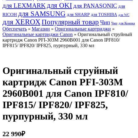
для OKI
для LEXMARK
для PANASONIC
для
для SAMSUNG
RICOH
для SHARP
для TOSHIBA
для WC
для XEROX
Популярный товар
Чип
Чмп
для Коника
Обеспечать
»
Магазин
»
Оригинальные картриджи
»
Оригинальные картриджи Canon
» Оригинальный струйный
картридж Canon PFI-303M 2960B001 для Canon IPF810/
IPF815/ IPF820/ IPF825, пурпурный, 330 мл
Оригинальный струйный
картридж Canon PFI-303M
2960B001 для Canon IPF810/
IPF815/ IPF820/ IPF825,
пурпурный, 330 мл
22 990
₽