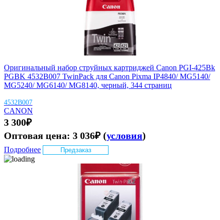
Оригинальный набор струйных картриджей Canon PGI-425Bk
PGBK 4532B007 TwinPack для Canon Pixma IP4840/ MG5140/
MG5240/ MG6140/ MG8140, черный, 344 страниц
4532B007
CANON
3 300
₽
Оптовая цена:
3 036
₽
(
условия
)
Подробнее
Предзаказ