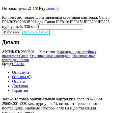
Оптовая цена:
21 151
₽
(
условия
)
Количество товара Оригинальный струйный картридж Canon
PFI-303M 2960B001 для Canon IPF810/ IPF815/ IPF820/ IPF825,
пурпурный, 330 мл
В корзину
Купить в 1 клик
Детали
АРТИКУЛ:
2960B001
Категории:
Картриджи для струйных
принтеров Canon
,
Оригинальные картриджи
,
Оригинальные
картриджи Canon
Бренд:
CANON
Описание
Отзывы (0)
Оплата
Доставка
Гарантия
Закажите товар оригинальный картридж Canon PFI-303M
2960B001 (330 мл., пурпурный), оптом от проверенного
поставщика. Удобные способы оплаты и доставки для
каждого заказчика.