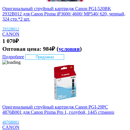
Оригинальный струйный картридж Canon PGI-520BK
2932B012 для Canon Pixma iP3600/ 4600/ MP540/ 620, черный,
324 стр.*2 шт.
2932B012
CANON
1 070
₽
Оптовая цена:
984
₽
(
условия
)
Подробнее
Предзаказ
Оригинальный струйный картридж Canon PGI-29PC
4876B001 для Canon Pixma Pro 1, голубой, 1445 страниц
4876B001
CANON