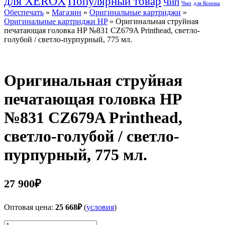
для XEROX
Популярный товар
Чип
Чмп
для Коника
Обеспечать
»
Магазин
»
Оригинальные картриджи
»
Оригинальные картриджи HP
» Оригинальная струйная
печатающая головка HP №831 CZ679A Printhead, светло-
голубой / светло-пурпурный, 775 мл.
Оригинальная струйная
печатающая головка HP
№831 CZ679A Printhead,
светло-голубой / светло-
пурпурный, 775 мл.
27 900
₽
Оптовая цена:
25 668
₽
(
условия
)
Количество