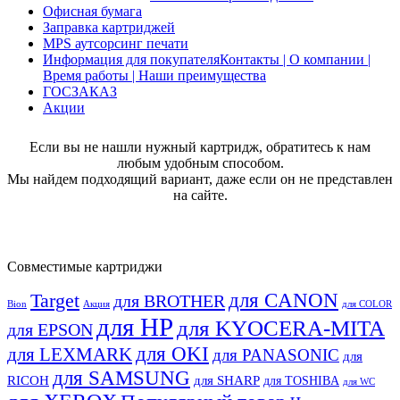
Офисная бумага
Заправка картриджей
MPS аутсорсинг печати
Информация для покупателя
Контакты | О компании |
Время работы | Наши преимущества
ГОСЗАКАЗ
Акции
Если вы не нашли нужный картридж, обратитесь к нам
любым удобным способом.
Мы найдем подходящий вариант, даже если он не представлен
на сайте.
Совместимые картриджи
для CANON
Target
для BROTHER
Bion
Акция
для COLOR
для HP
для KYOCERA-MITA
для EPSON
для OKI
для LEXMARK
для PANASONIC
для
для SAMSUNG
RICOH
для SHARP
для TOSHIBA
для WC