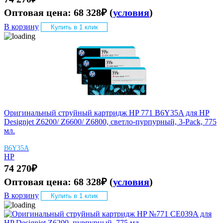
Оптовая цена:
68 328
₽
(
условия
)
В корзину
Купить в 1 клик
Оригинальный струйный картридж HP 771 B6Y35A для HP
Designjet Z6200/ Z6600/ Z6800, светло-пурпурный, 3-Pack, 775
мл.
B6Y35A
HP
74 270
₽
Оптовая цена:
68 328
₽
(
условия
)
В корзину
Купить в 1 клик