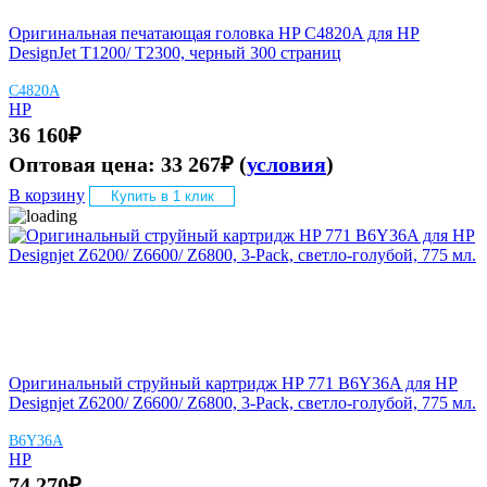
Оригинальная печатающая головка HP C4820A для HP
DesignJet T1200/ T2300, черный 300 страниц
C4820A
HP
36 160
₽
Оптовая цена:
33 267
₽
(
условия
)
В корзину
Купить в 1 клик
Оригинальный струйный картридж HP 771 B6Y36A для HP
Designjet Z6200/ Z6600/ Z6800, 3-Pack, светло-голубой, 775 мл.
B6Y36A
HP
74 270
₽