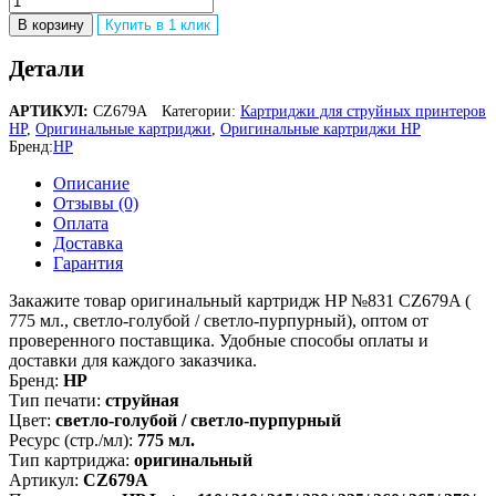
товара
В корзину
Купить в 1 клик
Оригинальная
струйная
Детали
печатающая
головка
АРТИКУЛ:
CZ679A
Категории:
Картриджи для струйных принтеров
HP
HP
,
Оригинальные картриджи
,
Оригинальные картриджи HP
№831
Бренд:
HP
CZ679A
Printhead,
Описание
светло-
Отзывы (0)
голубой
Оплата
/
Доставка
светло-
Гарантия
пурпурный,
775
Закажите товар оригинальный картридж HP №831 CZ679A (
мл.
775 мл., светло-голубой / светло-пурпурный), оптом от
проверенного поставщика. Удобные способы оплаты и
доставки для каждого заказчика.
Бренд:
HP
Тип печати:
струйная
Цвет:
светло-голубой / светло-пурпурный
Ресурс (стр./мл):
775 мл.
Тип картриджа:
оригинальный
Артикул:
CZ679A