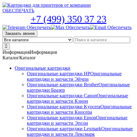
Skip
to
the
+7 (499) 350 37 23
content
Заказать звонок
Информация
Информация
Каталог
Каталог
Оригинальные картриджи
Оригинальные картриджи HP
Оригинальные
картриджи и запчасти Эйчпи
Оригинальные картриджи Brother
Оригинальные
картриджи Бразер
Оригинальные картриджи Canon
Оригинальные
картриджи и запчасти Кэнон
Оригинальные картриджи Kyocera
Оригинальные
картриджи и запчасти Киосера
Оригинальные картриджи Epson
Оригинальные
картриджи и запчасти Эпсон
Оригинальные картриджи Lexmark
Оригинальные
картриджи и запчасти Лексмарк