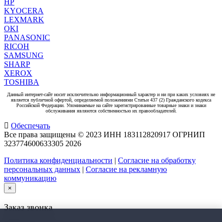
HP
KYOCERA
LEXMARK
OKI
PANASONIC
RICOH
SAMSUNG
SHARP
XEROX
TOSHIBA
Данный интернет-сайт носит исключительно информационный характер и ни при каких условиях не
является публичной офертой, определяемой положениями Статьи 437 (2) Гражданского кодекса
Российской Федерации. Упоминаемые на сайте зарегистрированные товарные знаки и знаки
обслуживания являются собственностью их правообладателей.
Обеспечать
Все права защищены © 2023 ИНН 183112820917 ОГРНИП
323774600633305
2026
Политика конфиденциальности
|
Согласие на обработку
персональных данных
|
Согласие на рекламную
коммуникацию
×
Заказ звонка