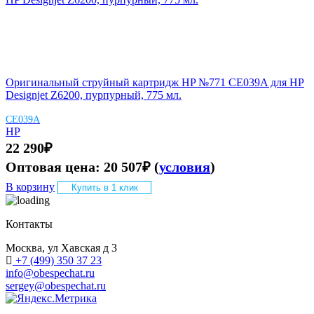
Оригинальный струйный картридж HP №771 CE039A для HP
Designjet Z6200, пурпурный, 775 мл.
CE039A
HP
22 290
₽
Оптовая цена:
20 507
₽
(
условия
)
В корзину
Купить в 1 клик
Контакты
Москва, ул Хавская д 3
+7 (499) 350 37 23
info@obespechat.ru
sergey@obespechat.ru