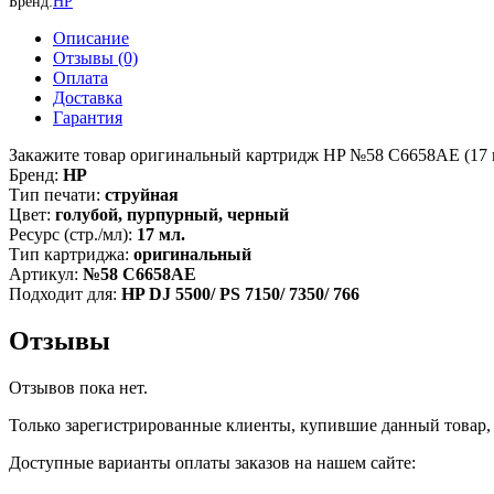
Бренд:
HP
C6658AE
для
Описание
HP
Отзывы (0)
DJ
Оплата
5500/
Доставка
PS
Гарантия
7150/
7350/
Закажите товар оригинальный картридж HP №58 C6658AE (17 мл
7660,
Бренд:
HP
цветной,
Тип печати:
струйная
17ml
Цвет:
голубой, пурпурный, черный
Ресурс (стр./мл):
17 мл.
Тип картриджа:
оригинальный
Артикул:
№58 C6658AE
Подходит для:
HP DJ 5500/ PS 7150/ 7350/ 766
Отзывы
Отзывов пока нет.
Только зарегистрированные клиенты, купившие данный товар,
Доступные варианты оплаты заказов на нашем сайте: