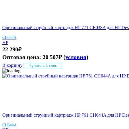
Оригинальный струйный картридж HP 771 CE038A для HP Desig
CE038A
HP
22 290
₽
Оптовая цена:
20 507
₽
(
условия
)
В корзину
Купить в 1 клик
Оригинальный струйный картридж HP 761 CH644A для HP Desi
CH644A