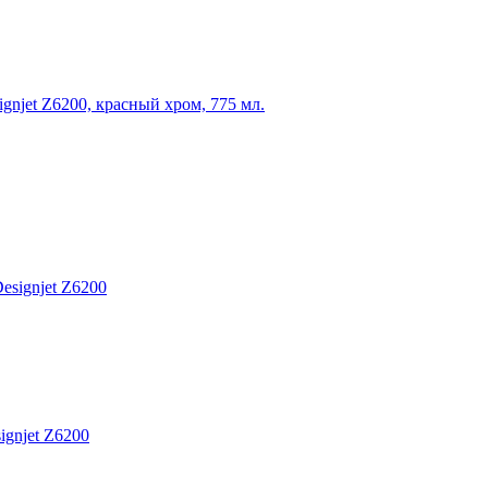
njet Z6200, красный хром, 775 мл.
gnjet Z6200