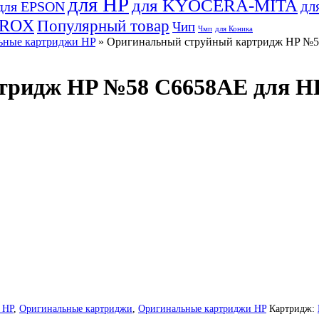
для HP
для KYOCERA-MITA
дл
для EPSON
EROX
Популярный товар
Чип
Чмп
для Коника
ьные картриджи HP
» Оригинальный струйный картридж HP №58 C
идж HP №58 C6658AE для HP DJ
 HP
,
Оригинальные картриджи
,
Оригинальные картриджи HP
Картридж: