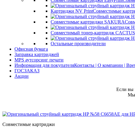
Совместимые картриджи EasyPrint
Совме
Картриджи NV Print
Совместимые картр
Совместимые картриджи SAKURA
Совм
Совместимый тонер-картридж CACTUS
Остальные производители
Офисная бумага
Заправка картриджей
MPS аутсорсинг печати
Информация для покупателя
Контакты | О компании | Вр
ГОСЗАКАЗ
Акции
Если вы 
Мы 
Совместимые картриджи