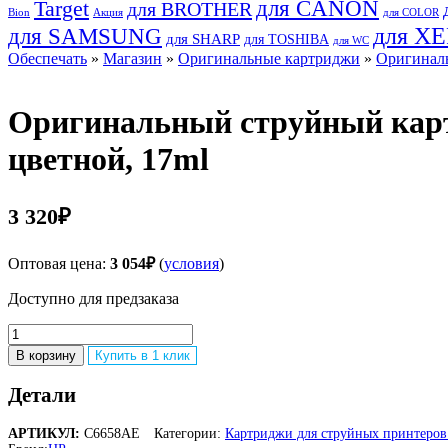
для CANON
Target
для BROTHER
Bion
Акция
для COLOR
для SAMSUNG
для X
для SHARP
для TOSHIBA
для WC
Обеспечать
»
Магазин
»
Оригинальные картриджи
»
Оригинал
Оригинальный струйный картр
цветной, 17ml
3 320
₽
Оптовая цена:
3 054
₽
(
условия
)
Доступно для предзаказа
Количество
товара
В корзину
Купить в 1 клик
Оригинальный
струйный
Детали
картридж
HP
АРТИКУЛ:
C6658AE
Категории:
Картриджи для струйных принтеров
№58