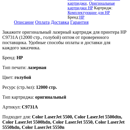
для
картриджи
,
Оригинальные
HP
картриджи HP
Картридж:
LaserJet
Комплектующие для HP
5500/
Бренд:
HP
Описание
Оплата
Доставка
Гарантия
5500N/
5500DN/
Закажите оригинальный лазерный картридж для принтера HP
5550/
C9731A (12000 стр., голубой) оптом от проверенного
5550N/
поставщика. Удобные способы оплаты и доставки для
5550DN,
каждого заказчика.
голубой,
12000
Бренд:
HP
страниц
Тип печати:
лазерная
Цвет:
голубой
Ресурс (стр./мл):
12000 стр.
Тип картриджа:
оригинальный
Артикул:
C9731A
Подходит для:
Color LaserJet 5500, Color LaserJet 5500dtn,
Color LaserJet 5500hdn, Color LaserJet 5550, Color LaserJet
5550hdn, Color LaserJet 5550n