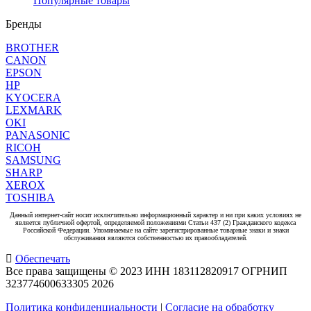
Популярные товары
Бренды
BROTHER
CANON
EPSON
HP
KYOCERA
LEXMARK
OKI
PANASONIC
RICOH
SAMSUNG
SHARP
XEROX
TOSHIBA
Данный интернет-сайт носит исключительно информационный характер и ни при каких условиях не
является публичной офертой, определяемой положениями Статьи 437 (2) Гражданского кодекса
Российской Федерации. Упоминаемые на сайте зарегистрированные товарные знаки и знаки
обслуживания являются собственностью их правообладателей.
Обеспечать
Все права защищены © 2023 ИНН 183112820917 ОГРНИП
323774600633305
2026
Политика конфиденциальности
|
Согласие на обработку