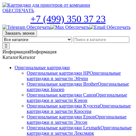
Skip
to
the
+7 (499) 350 37 23
content
Заказать звонок
Информация
Информация
Каталог
Каталог
Оригинальные картриджи
Оригинальные картриджи HP
Оригинальные
картриджи и запчасти Эйчпи
Оригинальные картриджи Brother
Оригинальные
картриджи Бразер
Оригинальные картриджи Canon
Оригинальные
картриджи и запчасти Кэнон
Оригинальные картриджи Kyocera
Оригинальные
картриджи и запчасти Киосера
Оригинальные картриджи Epson
Оригинальные
картриджи и запчасти Эпсон
Оригинальные картриджи Lexmark
Оригинальные
картриджи и запчасти Лексмарк