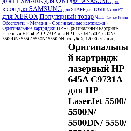
для OKI
для LEXMARK
для PANASONIC
для
для SAMSUNG
RICOH
для SHARP
для TOSHIBA
для WC
для XEROX
Популярный товар
Чип
Чмп
для Коника
Обеспечать
»
Магазин
»
Оригинальные картриджи
»
Оригинальные картриджи HP
» Оригинальный картридж
лазерный HP 645A C9731A для HP LaserJet 5500/ 5500N/
5500DN/ 5550/ 5550N/ 5550DN, голубой, 12000 страниц
Оригинальны
й картридж
лазерный HP
645A C9731A
для HP
LaserJet 5500/
5500N/
5500DN/ 5550/