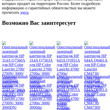
которых продает на территории России. Более подробную
информацию о гарантийных обязательствах вы можете
прочитать
здесь
Возможно Вас заинтересует
Оригинальный
Оригинальный
Оригинальный
Оригинальный
лазерный
лазерный
лазерный
лазерный
картридж HP
картридж HP
картридж HP
картридж HP
314A Q7560A
314A Q7563A
643A Q5951A
644A Q6461A
для HP Color
для HP Color
для HP Color
для HP Color
LaserJet 2700/
LaserJet 2700/
LaserJet 4700/
LaserJet
2700N/ 3000/
2700n/ 3000/
4700n/
CM4730/
3000DN/
3000dn/
4700dn/
CM4730f/