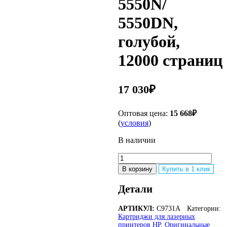
5550N/
5550DN,
голубой,
12000 страниц
17 030
₽
Оптовая цена:
15 668
₽
(
условия
)
В наличии
Количество
товара
В корзину
Купить в 1 клик
Оригинальный
картридж
Детали
лазерный
HP
АРТИКУЛ:
C9731A
Категории:
645A
Картриджи для лазерных
C9731A
принтеров HP
,
Оригинальные