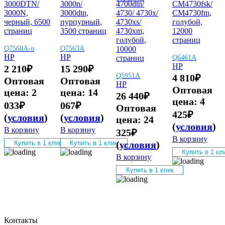
3000DTN/
3000n/
4700dtn/
CM4730fsk/
3000N,
3000dtn,
4730/ 4730x/
CM4730fm,
черный, 6500
пурпурный,
4730xs/
голубой,
страниц
3500 страниц
4730xm,
12000
голубой,
страниц
Q7560A-o
Q7563A
10000
HP
HP
страниц
Q6461A
HP
2 210
₽
15 290
₽
Q5951A
4 810
₽
Оптовая
Оптовая
HP
Оптовая
цена:
2
цена:
14
26 440
₽
цена:
4
033
₽
067
₽
Оптовая
425
₽
(
условия
)
(
условия
)
цена:
24
(
условия
)
В корзину
В корзину
325
₽
В корзину
(
условия
)
Купить в 1 клик
Купить в 1 клик
Купить в 1 кл
В корзину
Купить в 1 клик
Контакты