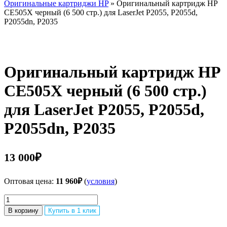
Оригинальные картриджи HP
» Оригинальный картридж НР
CE505X черный (6 500 стр.) для LaserJet P2055, P2055d,
P2055dn, P2035
Оригинальный картридж НР
CE505X черный (6 500 стр.)
для LaserJet P2055, P2055d,
P2055dn, P2035
13 000
₽
Оптовая цена:
11 960
₽
(
условия
)
Количество
товара
В корзину
Купить в 1 клик
Оригинальный
картридж