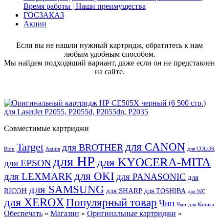
Время работы | Наши преимущества
ГОСЗАКАЗ
Акции
Если вы не нашли нужный картридж, обратитесь к нам
любым удобным способом.
Мы найдем подходящий вариант, даже если он не представлен
на сайте.
Совместимые картриджи
для CANON
Target
для BROTHER
Bion
Акция
для COLOR
для HP
для KYOCERA-MITA
для EPSON
для OKI
для LEXMARK
для PANASONIC
для
для SAMSUNG
RICOH
для SHARP
для TOSHIBA
для WC
для XEROX
Популярный товар
Чип
Чмп
для Коника
Обеспечать
»
Магазин
»
Оригинальные картриджи
»