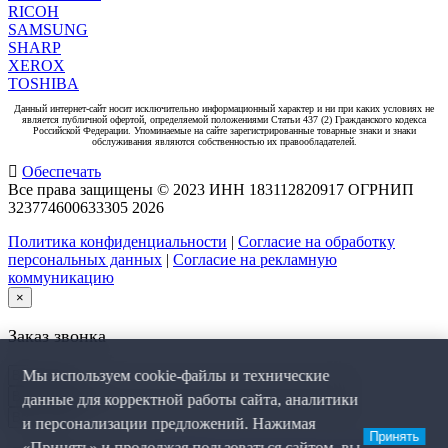
RICOH
SAMSUNG
SHARP
XEROX
TOSHIBA
Данный интернет-сайт носит исключительно информационный характер и ни при каких условиях не
является публичной офертой, определяемой положениями Статьи 437 (2) Гражданского кодекса
Российской Федерации. Упоминаемые на сайте зарегистрированные товарные знаки и знаки
обслуживания являются собственностью их правообладателей.
Обеспечать
Все права защищены © 2023 ИНН 183112820917 ОГРНИП
323774600633305
2026
Политика конфиденциальности
|
Согласие на обработку
персональных данных
|
Согласие на рекламную
коммуникацию
×
Заказ звонка
Мы используем cookie-файлы и технические
данные для корректной работы сайта, аналитики
и персонализации предложений. Нажимая
Принять
«Принять» и продолжая пользоваться сайтом, вы