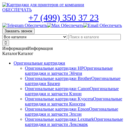
Skip
to
the
+7 (499) 350 37 23
content
Заказать звонок
Информация
Информация
Каталог
Каталог
Оригинальные картриджи
Оригинальные картриджи HP
Оригинальные
картриджи и запчасти Эйчпи
Оригинальные картриджи Brother
Оригинальные
картриджи Бразер
Оригинальные картриджи Canon
Оригинальные
картриджи и запчасти Кэнон
Оригинальные картриджи Kyocera
Оригинальные
картриджи и запчасти Киосера
Оригинальные картриджи Epson
Оригинальные
картриджи и запчасти Эпсон
Оригинальные картриджи Lexmark
Оригинальные
картриджи и запчасти Лексмарк