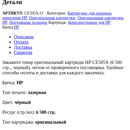
Детали
НР
CE505X
АРТИКУЛ:
CE505X-O
Категории:
Картриджи для лазерных
черный
принтеров HP
,
Оригинальные картриджи
,
Оригинальные картриджи
(6
HP
,
Популярные позиции
Картридж:
Комплектующие для HP
500
Бренд:
HP
стр.)
для
Описание
LaserJet
Оплата
P2055,
Доставка
P2055d,
Гарантия
P2055dn,
P2035
Закажите товар оригинальный картридж НР CE505X (6 500
стр.., черный), оптом от проверенного поставщика. Удобные
способы оплаты и доставки для каждого заказчика.
Бренд:
HP
Тип печати:
лазерная
Цвет:
чёрный
Ресурс (стр./мл):
6 500 стр.
Тип картриджа:
оригинальный