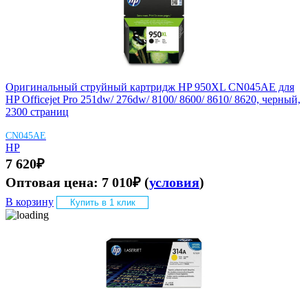
Оригинальный струйный картридж HP 950XL CN045AE для
HP Officejet Pro 251dw/ 276dw/ 8100/ 8600/ 8610/ 8620, черный,
2300 страниц
CN045AE
HP
7 620
₽
Оптовая цена:
7 010
₽
(
условия
)
В корзину
Купить в 1 клик