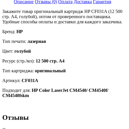
Описание
Отзывы (0)
Оплата
Доставка
Гарантия
CM4540/
CM4540f/
Закажите товар оригинальный картридж HP CF031A (12 500
CM4540fskm,
стр. А4, голубой), оптом от проверенного поставщика.
голубой,
Удобные способы оплаты и доставки для каждого заказчика.
12500
страниц
Бренд:
HP
Тип печати:
лазерная
Цвет:
голубой
Ресурс (стр./мл):
12 500 стр. А4
Тип картриджа:
оригинальный
Артикул:
CF031A
Подходит для:
HP Color LaserJet CM4540/ CM4540f/
CM4540fskm
Отзывы