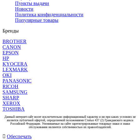
Пункты выдачи
Новости
Политика конфиденциальности
Популярные товары
Бренды
BROTHER
CANON
EPSON
HP
KYOCERA
LEXMARK
OKI
PANASONIC
RICOH
SAMSUNG
SHARP
XEROX
TOSHIBA
Данный интернет-сайт носит исключительно информационный характер и ни при каких условиях не
является публичной офертой, определяемой положениями Статьи 437 (2) Гражданского кодекса
Российской Федерации. Упоминаемые на сайте зарегистрированные товарные знаки и знаки
обслуживания являются собственностью их правообладателей.
Обеспечать