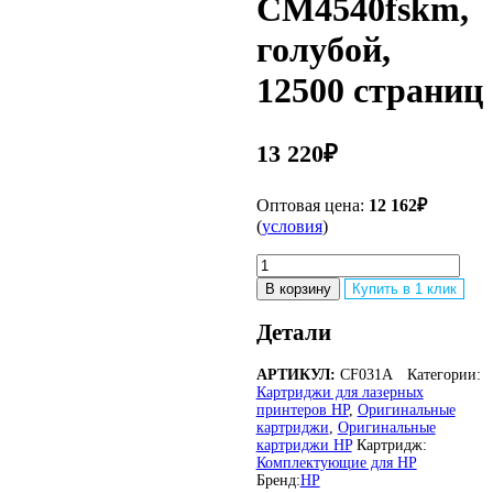
CM4540fskm,
голубой,
12500 страниц
13 220
₽
Оптовая цена:
12 162
₽
(
условия
)
Количество
товара
В корзину
Купить в 1 клик
Оригинальный
лазерный
Детали
картридж
HP
АРТИКУЛ:
CF031A
Категории:
646A
Картриджи для лазерных
CF031A
принтеров HP
,
Оригинальные
для
картриджи
,
Оригинальные
HP
картриджи HP
Картридж:
Color
Комплектующие для HP
LaserJet
Бренд:
HP