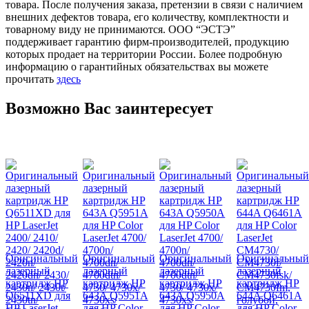
товара. После получения заказа, претензии в связи с наличием
внешних дефектов товара, его количеству, комплектности и
товарному виду не принимаются. ООО “ЭСТЭ”
поддерживает гарантию фирм-производителей, продукцию
которых продает на территории России. Более подробную
информацию о гарантийных обязательствах вы можете
прочитать
здесь
Возможно Вас заинтересует
Оригинальный
Оригинальный
Оригинальный
Оригинальный
лазерный
лазерный
лазерный
лазерный
картридж HP
картридж HP
картридж HP
картридж HP
Q6511XD для
643A Q5951A
643A Q5950A
644A Q6461A
HP LaserJet
для HP Color
для HP Color
для HP Color