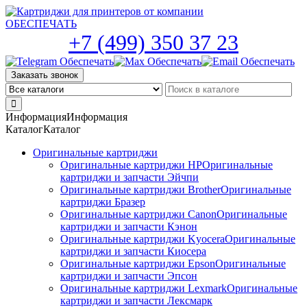
Skip
to
the
+7 (499) 350 37 23
content
Заказать звонок
Информация
Информация
Каталог
Каталог
Оригинальные картриджи
Оригинальные картриджи HP
Оригинальные
картриджи и запчасти Эйчпи
Оригинальные картриджи Brother
Оригинальные
картриджи Бразер
Оригинальные картриджи Canon
Оригинальные
картриджи и запчасти Кэнон
Оригинальные картриджи Kyocera
Оригинальные
картриджи и запчасти Киосера
Оригинальные картриджи Epson
Оригинальные
картриджи и запчасти Эпсон
Оригинальные картриджи Lexmark
Оригинальные
картриджи и запчасти Лексмарк