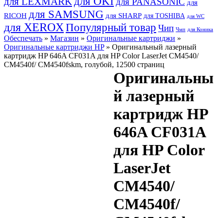
для OKI
для LEXMARK
для PANASONIC
для
для SAMSUNG
RICOH
для SHARP
для TOSHIBA
для WC
для XEROX
Популярный товар
Чип
Чмп
для Коника
Обеспечать
»
Магазин
»
Оригинальные картриджи
»
Оригинальные картриджи HP
» Оригинальный лазерный
картридж HP 646A CF031A для HP Color LaserJet CM4540/
CM4540f/ CM4540fskm, голубой, 12500 страниц
Оригинальны
й лазерный
картридж HP
646A CF031A
для HP Color
LaserJet
CM4540/
CM4540f/