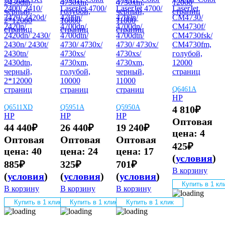
2400/ 2410/
LaserJet 4700/
LaserJet 4700/
LaserJet
2420/ 2420d/
4700n/
4700n/
CM4730/
2420n/
4700dn/
4700dn/
CM4730f/
2420dn/ 2430/
4700dtn/
4700dtn/
CM4730fsk/
2430n/ 2430t/
4730/ 4730x/
4730/ 4730x/
CM4730fm,
2430tn/
4730xs/
4730xs/
голубой,
2430dtn,
4730xm,
4730xm,
12000
черный,
голубой,
черный,
страниц
2*12000
10000
11000
страниц
страниц
страниц
Q6461A
HP
Q6511XD
Q5951A
Q5950A
4 810
₽
HP
HP
HP
Оптовая
44 440
₽
26 440
₽
19 240
₽
цена:
4
Оптовая
Оптовая
Оптовая
425
₽
цена:
40
цена:
24
цена:
17
(
условия
)
885
₽
325
₽
701
₽
В корзину
(
условия
)
(
условия
)
(
условия
)
Купить в 1 кл
В корзину
В корзину
В корзину
Купить в 1 клик
Купить в 1 клик
Купить в 1 клик