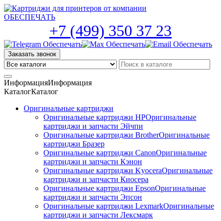
Skip
to
the
+7 (499) 350 37 23
content
Заказать звонок
Информация
Информация
Каталог
Каталог
Оригинальные картриджи
Оригинальные картриджи HP
Оригинальные
картриджи и запчасти Эйчпи
Оригинальные картриджи Brother
Оригинальные
картриджи Бразер
Оригинальные картриджи Canon
Оригинальные
картриджи и запчасти Кэнон
Оригинальные картриджи Kyocera
Оригинальные
картриджи и запчасти Киосера
Оригинальные картриджи Epson
Оригинальные
картриджи и запчасти Эпсон
Оригинальные картриджи Lexmark
Оригинальные
картриджи и запчасти Лексмарк