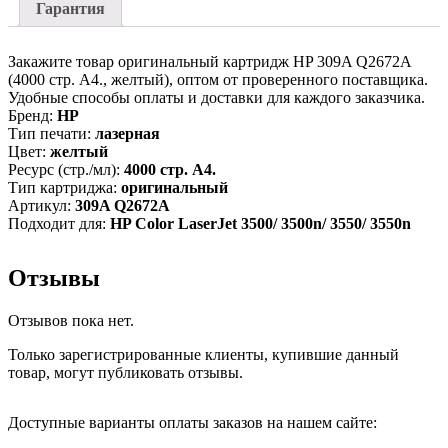
3550/
Гарантия
3550n,
желтый,
4000
Закажите товар оригинальный картридж HP 309A Q2672A
страниц
(4000 стр. А4., желтый), оптом от проверенного поставщика.
Удобные способы оплаты и доставки для каждого заказчика.
Бренд:
HP
Тип печати:
лазерная
Цвет:
желтый
Ресурс (стр./мл):
4000 стр. А4.
Тип картриджа:
оригинальный
Артикул:
309A Q2672A
Подходит для:
HP Color LaserJet 3500/ 3500n/ 3550/ 3550n
Отзывы
Отзывов пока нет.
Только зарегистрированные клиенты, купившие данный
товар, могут публиковать отзывы.
Доступные варианты оплаты заказов на нашем сайте: