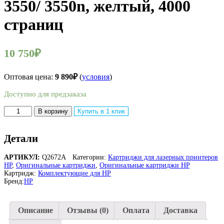
3550/ 3550n, желтый, 4000
страниц
10 750
₽
Оптовая цена:
9 890
₽
(
условия
)
Доступно для предзаказа
Количество
В корзину
Купить в 1 клик
товара
Оригинальный
Детали
лазерный
картридж
HP
АРТИКУЛ:
Q2672A
Категории:
Картриджи для лазерных принтеров
309A
HP
,
Оригинальные картриджи
,
Оригинальные картриджи HP
Q2672A
Картридж:
Комплектующие для HP
Бренд:
HP
для
HP
Color
LaserJet
Описание
Отзывы (0)
Оплата
Доставка
3500/