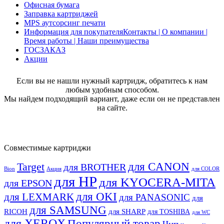
Офисная бумага
Заправка картриджей
MPS аутсорсинг печати
Информация для покупателя
Контакты | О компании |
Время работы | Наши преимущества
ГОСЗАКАЗ
Акции
Если вы не нашли нужный картридж, обратитесь к нам
любым удобным способом.
Мы найдем подходящий вариант, даже если он не представлен
на сайте.
Совместимые картриджи
для CANON
Target
для BROTHER
Bion
Акция
для COLOR
для HP
для KYOCERA-MITA
для EPSON
для OKI
для LEXMARK
для PANASONIC
для
для SAMSUNG
RICOH
для SHARP
для TOSHIBA
для WC
для XEROX
Популярный товар