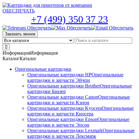
Skip
to
the
+7 (499) 350 37 23
content
Заказать звонок
Информация
Информация
Каталог
Каталог
Оригинальные картриджи
Оригинальные картриджи HP
Оригинальные
картриджи и запчасти Эйчпи
Оригинальные картриджи Brother
Оригинальные
картриджи Бразер
Оригинальные картриджи Canon
Оригинальные
картриджи и запчасти Кэнон
Оригинальные картриджи Kyocera
Оригинальные
картриджи и запчасти Киосера
Оригинальные картриджи Epson
Оригинальные
картриджи и запчасти Эпсон
Оригинальные картриджи Lexmark
Оригинальные
картриджи и запчасти Лексмарк