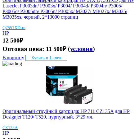
Оригинальный лазерный картридж HP 51X Q7551XD для HP
LaserJet P3003dn/ P3003x/ P3004/ P3004d/ P3004n/ P3005/
P3005d/ P3005dn/ P3005n/ P3005x/ M3027/ M3027x/ M3035/
M3035xs, черный, 2*13000 страниц
Q7551XD-m
HP
12 500
₽
Оптовая цена:
11 500
₽
(
условия
)
В корзину
Купить в 1 клик
Оригинальный струйный картридж HP 711 CZ135A для HP
Designjet T120/ T520, пурпурный, 3*29 мл.
CZ135A
HP