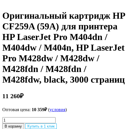
Оригинальный картридж HP
CF259A (59A) для принтера
HP LaserJet Pro M404dn /
M404dw / M404n, HP LaserJet
Pro M428dw / M428dw /
M428fdn / M428fdn /
M428fdw, black, 3000 страниц
11 260
₽
Оптовая цена:
10 359
₽
(
условия
)
Количество
товара
В корзину
Купить в 1 клик