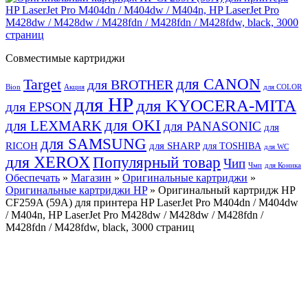
Совместимые картриджи
для CANON
Target
для BROTHER
Bion
Акция
для COLOR
для HP
для KYOCERA-MITA
для EPSON
для OKI
для LEXMARK
для PANASONIC
для
для SAMSUNG
RICOH
для SHARP
для TOSHIBA
для WC
для XEROX
Популярный товар
Чип
Чмп
для Коника
Обеспечать
»
Магазин
»
Оригинальные картриджи
»
Оригинальные картриджи HP
» Оригинальный картридж HP
CF259A (59A) для принтера HP LaserJet Pro M404dn / M404dw
/ M404n, HP LaserJet Pro M428dw / M428dw / M428fdn /
M428fdn / M428fdw, black, 3000 страниц