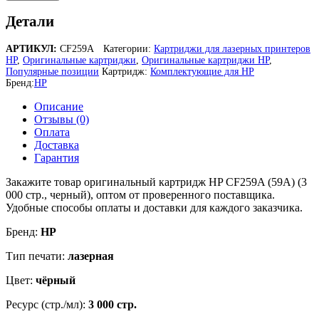
Оригинальный
картридж
Детали
HP
CF259A
АРТИКУЛ:
CF259A
Категории:
Картриджи для лазерных принтеров
(59A)
HP
,
Оригинальные картриджи
,
Оригинальные картриджи HP
,
для
Популярные позиции
Картридж:
Комплектующие для HP
принтера
Бренд:
HP
HP
LaserJet
Описание
Pro
Отзывы (0)
M404dn
Оплата
/
Доставка
M404dw
Гарантия
/
M404n,
Закажите товар оригинальный картридж HP CF259A (59A) (3
HP
000 стр., черный), оптом от проверенного поставщика.
LaserJet
Удобные способы оплаты и доставки для каждого заказчика.
Pro
Бренд:
HP
M428dw
/
Тип печати:
лазерная
M428dw
/
Цвет:
чёрный
M428fdn
/
Ресурс (стр./мл):
3 000 стр.
M428fdn