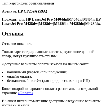
/
Тип картриджа:
оригинальный
M428fdw,
black,
Артикул:
HP CF259A (59A)
3000
страниц
Подходит для:
HP LaserJet Pro M404dn|M404dw|M404n|HP
LaserJet Pro M428dw|M428dw|M428fdn|M428fdn|M428fdw.
Отзывы
Отзывов пока нет.
Только зарегистрированные клиенты, купившие данный
товар, могут публиковать отзывы.
Доступные варианты оплаты заказов на нашем сайте:
наличными (картой) при получении;
онлайн-оплата;
безналичный платёж (для юридических лиц и ИП).
Более подробно варианты оплаты расписаны на отдельной
странице
«Оплата»
.
В нашем интернет-магазине доступны следующие варианты
доставки заказов: