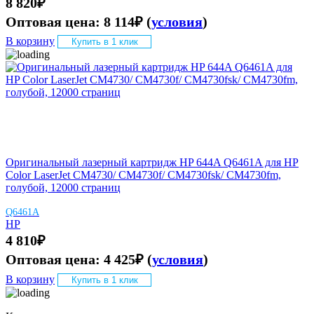
8 820
₽
Оптовая цена:
8 114
₽
(
условия
)
В корзину
Купить в 1 клик
Оригинальный лазерный картридж HP 644A Q6461A для HP
Color LaserJet CM4730/ CM4730f/ CM4730fsk/ CM4730fm,
голубой, 12000 страниц
Q6461A
HP
4 810
₽
Оптовая цена:
4 425
₽
(
условия
)
В корзину
Купить в 1 клик