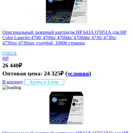
Оригинальный лазерный картридж HP 643A Q5951A для HP
Color LaserJet 4700/ 4700n/ 4700dn/ 4700dtn/ 4730/ 4730x/
4730xs/ 4730xm, голубой, 10000 страниц
Q5951A
HP
26 440
₽
Оптовая цена:
24 325
₽
(
условия
)
В корзину
Купить в 1 клик