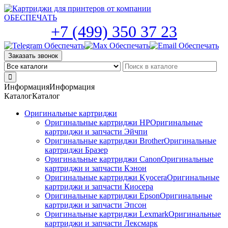
Skip
to
the
+7 (499) 350 37 23
content
Заказать звонок
Информация
Информация
Каталог
Каталог
Оригинальные картриджи
Оригинальные картриджи HP
Оригинальные
картриджи и запчасти Эйчпи
Оригинальные картриджи Brother
Оригинальные
картриджи Бразер
Оригинальные картриджи Canon
Оригинальные
картриджи и запчасти Кэнон
Оригинальные картриджи Kyocera
Оригинальные
картриджи и запчасти Киосера
Оригинальные картриджи Epson
Оригинальные
картриджи и запчасти Эпсон
Оригинальные картриджи Lexmark
Оригинальные
картриджи и запчасти Лексмарк