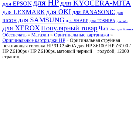
для HP
для KYOCERA-MITA
для EPSON
для OKI
для LEXMARK
для PANASONIC
для
для SAMSUNG
RICOH
для SHARP
для TOSHIBA
для WC
для XEROX
Популярный товар
Чип
Чмп
для Коника
Обеспечать
»
Магазин
»
Оригинальные картриджи
»
Оригинальные картриджи HP
» Оригинальная струйная
печатающая головка HP 91 C9460A для HP Z6100/ HP Z6100 /
HP Z6100ps / HP Z6100ps, матовый черный + голубой, 12000
страниц