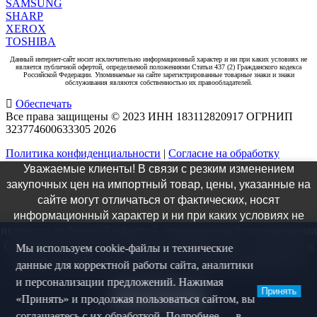
SAMSUNG
SHARP
XEROX
TOSHIBA
Данный интернет-сайт носит исключительно информационный характер и ни при каких условиях не
является публичной офертой, определяемой положениями Статьи 437 (2) Гражданского кодекса
Российской Федерации. Упоминаемые на сайте зарегистрированные товарные знаки и знаки
обслуживания являются собственностью их правообладателей.
Обеспечать
Все права защищены © 2023 ИНН 183112820917 ОГРНИП
323774600633305
2026
Политика конфиденциальности
|
Согласие на обработку
персональных данных
|
Согласие на рекламную
Уважаемые клиенты! В связи с резким изменением
коммуникацию
закупочных цен на импортный товар, цены, указанные на
×
сайте могут отличаться от фактических, носят
информационный характер и ни при каких условиях не
Заказ звонка
являются публичной офертой, определяемой положениями
Статьи 437 ГК РФ. Актуальную информацию о стоимости и
Мы используем cookie-файлы и технические
наличии товара можно получить у наших специалистов.
данные для корректной работы сайта, аналитики
и персонализации предложений. Нажимая
Принять
Понятно
«Принять» и продолжая пользоваться сайтом, вы
Я даю согласие на
обработку персональных данных
, на
соглашаетесь с их обработкой. Подробнее — в
рекламную коммуникацию
и соглашаюсь с
политикой