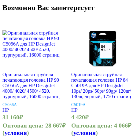
Возможно Вас заинтересует
Оригинальная струйная
Оригинальная струйная
печатающая головка HP 90
печатающая головка HP 84
C5056A для HP DesignJet
C5019A для HP DesignJet
4000/ 4020/ 4500/ 4520,
10ps/ 20ps/ 50ps/ 90gp/ 120nr/
пурпурный, 16000 страниц
130nr, черный, 1750 страниц
C5056A
C5019A
HP
HP
31 160
₽
4 420
₽
Оптовая цена:
28 667
₽
Оптовая цена:
4 066
₽
(
условия
)
(
условия
)