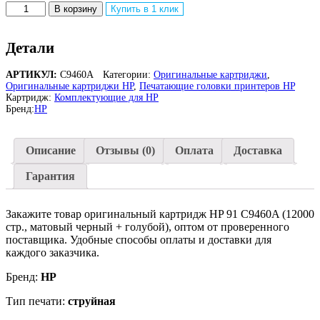
Количество
В корзину
Купить в 1 клик
товара
Оригинальная
струйная
Детали
печатающая
головка
АРТИКУЛ:
C9460A
Категории:
Оригинальные картриджи
,
HP
Оригинальные картриджи HP
,
Печатающие головки принтеров HP
91
Картридж:
Комплектующие для HP
C9460A
Бренд:
HP
для
HP
Z6100/
Описание
Отзывы (0)
Оплата
Доставка
HP
Z6100
Гарантия
/
HP
Z6100ps
Закажите товар оригинальный картридж HP 91 C9460A (12000
/
стр., матовый черный + голубой), оптом от проверенного
HP
поставщика. Удобные способы оплаты и доставки для
Z6100ps,
каждого заказчика.
матовый
черный
Бренд:
HP
+
Тип печати:
струйная
голубой,
12000