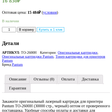
16 830
₽
Оптовая цена:
15 484
₽
(
условия
)
В наличии
Количество
В корзину
Купить в 1 клик
товара
Оригинальный
лазерный
Детали
картридж
Pantum
АРТИКУЛ:
TO-2600H
Категории:
Оригинальные картриджи
,
TO-
Оригинальные картриджи Pantum
,
Тонер-картриджи для принтеров
2600H
Pantum
для
Бренд:
Pantum
BM270ADN,
BM330ADN,
BM420ADN
Описание
Отзывы (0)
Оплата
Доставка
Гарантия
Закажите оригинальный лазерный картридж для принтера
Pantum TO-2600H (30000 стр., черный) оптом от проверенного
поставщика. Удобные способы оплаты и доставки для