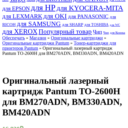
Bion
Акция
для COLOR
для HP
для KYOCERA-MITA
для EPSON
для OKI
для LEXMARK
для PANASONIC
для
для SAMSUNG
RICOH
для SHARP
для TOSHIBA
для WC
для XEROX
Популярный товар
Чип
Чмп
для Коника
Обеспечать
»
Магазин
»
Оригинальные картриджи
»
Оригинальные картриджи Pantum
»
Тонер-картриджи для
принтеров Pantum
» Оригинальный лазерный картридж
Pantum TO-2600H для BM270ADN, BM330ADN, BM420ADN
Оригинальный лазерный
картридж Pantum TO-2600H
для BM270ADN, BM330ADN,
BM420ADN