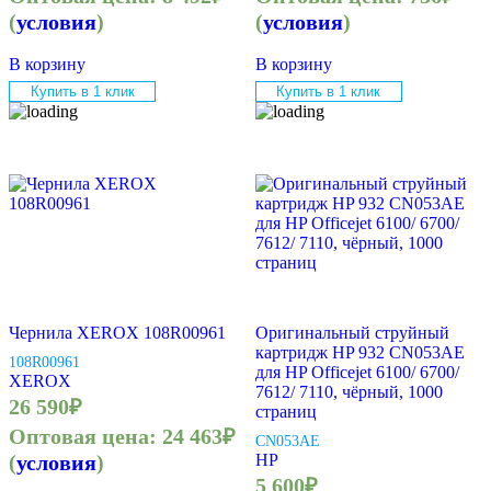
(
условия
)
(
условия
)
В корзину
В корзину
Купить в 1 клик
Купить в 1 клик
Чернила XEROX 108R00961
Оригинальный струйный
картридж HP 932 CN053AE
108R00961
для HP Officejet 6100/ 6700/
XEROX
7612/ 7110, чёрный, 1000
26 590
₽
страниц
Оптовая цена:
24 463
₽
CN053AE
(
условия
)
HP
5 600
₽