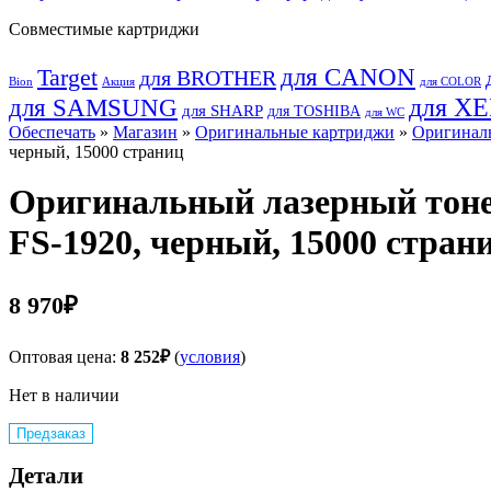
Совместимые картриджи
для CANON
Target
для BROTHER
Bion
Акция
для COLOR
для SAMSUNG
для X
для SHARP
для TOSHIBA
для WC
Обеспечать
»
Магазин
»
Оригинальные картриджи
»
Оригиналь
черный, 15000 страниц
Оригинальный лазерный тоне
FS-1920, черный, 15000 стран
8 970
₽
Оптовая цена:
8 252
₽
(
условия
)
Нет в наличии
Предзаказ
Детали