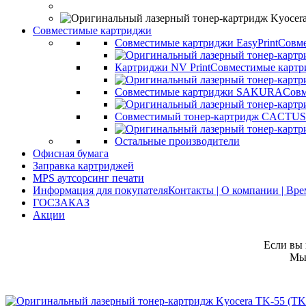
Совместимые картриджи
Совместимые картриджи EasyPrint
Совме
Картриджи NV Print
Совместимые картр
Совместимые картриджи SAKURA
Совм
Совместимый тонер-картридж CACTUS
Остальные производители
Офисная бумага
Заправка картриджей
MPS аутсорсинг печати
Информация для покупателя
Контакты | О компании | Вр
ГОСЗАКАЗ
Акции
Если вы 
Мы 