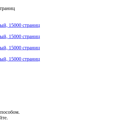
способом.
йте.