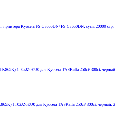
принтера Kyocera FS-C8600DN/ FS-C8650DN, cyan, 20000 стр.
65K) 1T02JZ0EU0 для Kyocera TASKalfa 250ci/ 300ci, черный, 