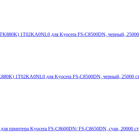
K880K) 1T02KA0NL0 для Kyocera FS-C8500DN, черный, 25000 с