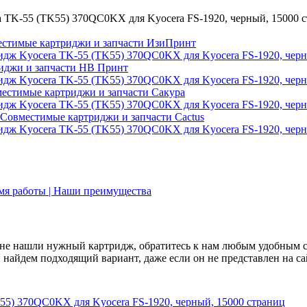
стимые картриджи и запчасти ИзиПринт
иджи и запчасти НВ Принт
естимые картриджи и запчасти Сакура
Совместимые картриджи и запчасти Cactus
емя работы | Наши преимущества
не нашли нужный картридж, обратитесь к нам любым удобным 
найдем подходящий вариант, даже если он не представлен на са