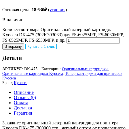
Оптовая цена:
18 630
₽
(
условия
)
В наличии
Количество товара Оригинальный лазерный картридж
Kyocera DK-475 (302K393033) для FS-6025MFP, FS-6030MFP,
FS-6525MFP, FS-6530MFP, и др.
В корзину
Купить в 1 клик
Детали
АРТИКУЛ:
DK-475
Категории:
Оригинальные картриджи
,
Оригинальные картриджи Kyocera
,
Тонер-картриджи для принтеров
Kyocera
Бренд:
Kyocera
Описание
Отзывы (0)
Оплата
Доставка
Гарантия
Закажите оригинальный лазерный картридж для принтера
Kyocera DK-475 (300000 стр., черный) оптом от проверенного