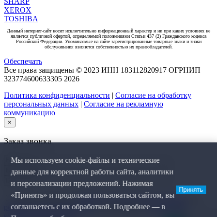
SHARP
XEROX
TOSHIBA
Данный интернет-сайт носит исключительно информационный характер и ни при каких условиях не
является публичной офертой, определяемой положениями Статьи 437 (2) Гражданского кодекса
Российской Федерации. Упоминаемые на сайте зарегистрированные товарные знаки и знаки
обслуживания являются собственностью их правообладателей.
Обеспечать
Все права защищены © 2023 ИНН 183112820917 ОГРНИП
323774600633305
2026
Политика конфиденциальности
|
Согласие на обработку
персональных данных
|
Согласие на рекламную
коммуникацию
×
Заказ звонка
Мы используем cookie-файлы и технические
данные для корректной работы сайта, аналитики
и персонализации предложений. Нажимая
Принять
«Принять» и продолжая пользоваться сайтом, вы
Я даю согласие на
обработку персональных данных
, на
соглашаетесь с их обработкой. Подробнее — в
рекламную коммуникацию
и соглашаюсь с
политикой
конфиденциальности
.