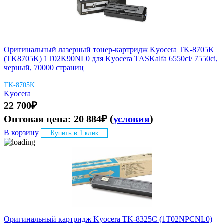
Оригинальный лазерный тонер-картридж Kyocera TK-8705K
(TK8705K) 1T02K90NL0 для Kyocera TASKalfa 6550ci/ 7550ci,
черный, 70000 страниц
TK-8705K
Kyocera
22 700
₽
Оптовая цена:
20 884
₽
(
условия
)
В корзину
Купить в 1 клик
Оригинальный картридж Kyocera TK-8325C (1T02NPCNL0)