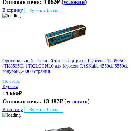
Оптовая цена:
9 062
₽
(
условия
)
В корзину
Купить в 1 клик
Оригинальный лазерный тонер-картридж Kyocera TK-8505C
(TK8505C) 1T02LCCNL0 для Kyocera TASKalfa 4550ci/ 5550ci,
голубой, 20000 страниц
TK-8505C
Kyocera
14 660
₽
Оптовая цена:
13 487
₽
(
условия
)
В корзину
Купить в 1 клик