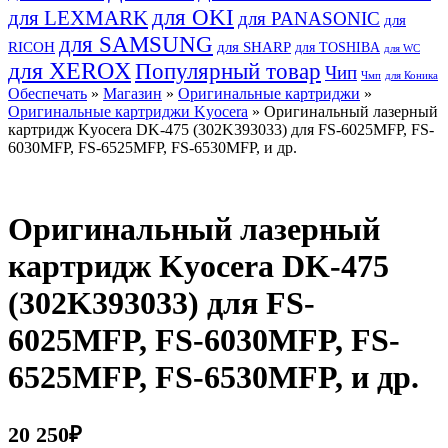
для OKI
для LEXMARK
для PANASONIC
для
для SAMSUNG
RICOH
для SHARP
для TOSHIBA
для WC
для XEROX
Популярный товар
Чип
Чмп
для Коника
Обеспечать
»
Магазин
»
Оригинальные картриджи
»
Оригинальные картриджи Kyocera
» Оригинальный лазерный
картридж Kyocera DK-475 (302K393033) для FS-6025MFP, FS-
6030MFP, FS-6525MFP, FS-6530MFP, и др.
Оригинальный лазерный
картридж Kyocera DK-475
(302K393033) для FS-
6025MFP, FS-6030MFP, FS-
6525MFP, FS-6530MFP, и др.
20 250
₽