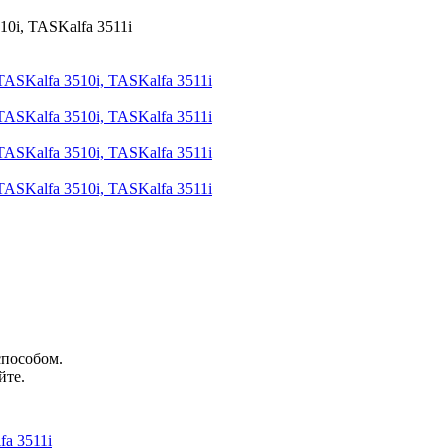
способом.
йте.