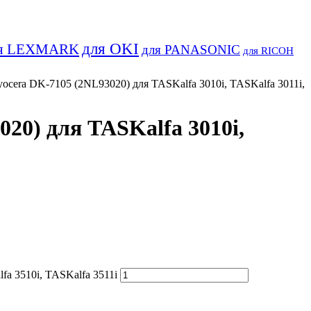
для OKI
я LEXMARK
для PANASONIC
для RICOH
cera DK-7105 (2NL93020) для TASKalfa 3010i, TASKalfa 3011i,
0) для TASKalfa 3010i,
a 3510i, TASKalfa 3511i