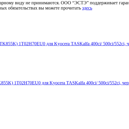
товарному виду не принимаются. ООО “ЭСТЭ” поддерживает гар
ых обязательствах вы можете прочитать
здесь
5K) 1T02H70EU0 для Kyocera TASKalfa 400ci/ 500ci/552ci, чер