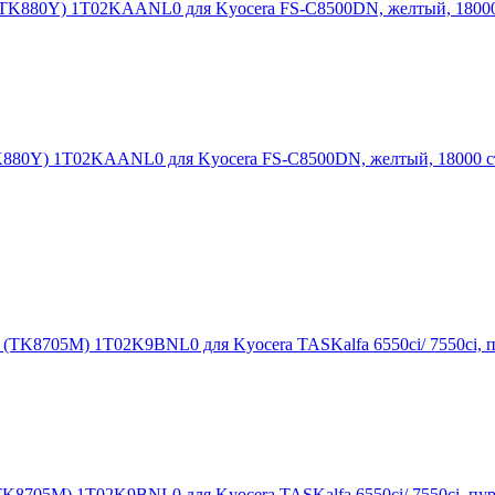
K880Y) 1T02KAANL0 для Kyocera FS-C8500DN, желтый, 18000 
K8705M) 1T02K9BNL0 для Kyocera TASKalfa 6550ci/ 7550ci, пу