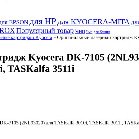
для HP
для KYOCERA-MITA
дл
для EPSON
EROX
Популярный товар
Чип
Чмп
для Коника
ные картриджи Kyocera
» Оригинальный лазерный картридж Kyo
идж Kyocera DK-7105 (2NL9302
i, TASKalfa 3511i
-7105 (2NL93020) для TASKalfa 3010i, TASKalfa 3011i, TASKalf