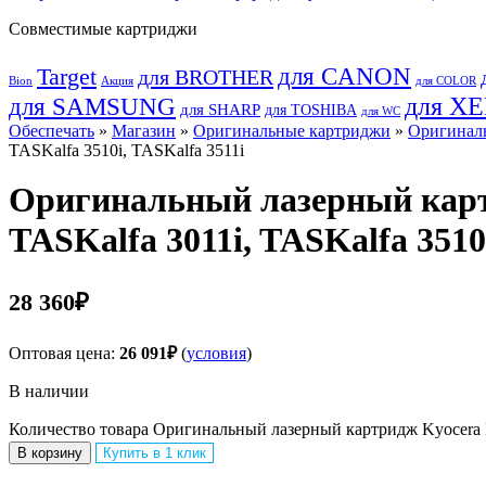
Совместимые картриджи
для CANON
Target
для BROTHER
Bion
Акция
для COLOR
для SAMSUNG
для X
для SHARP
для TOSHIBA
для WC
Обеспечать
»
Магазин
»
Оригинальные картриджи
»
Оригиналь
TASKalfa 3510i, TASKalfa 3511i
Оригинальный лазерный картр
TASKalfa 3011i, TASKalfa 3510
28 360
₽
Оптовая цена:
26 091
₽
(
условия
)
В наличии
Количество товара Оригинальный лазерный картридж Kyocera DK
В корзину
Купить в 1 клик