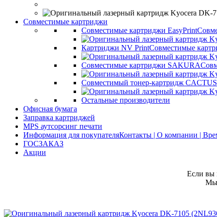
Совместимые картриджи
Совместимые картриджи EasyPrint
Совме
Картриджи NV Print
Совместимые картр
Совместимые картриджи SAKURA
Совм
Совместимый тонер-картридж CACTUS
Остальные производители
Офисная бумага
Заправка картриджей
MPS аутсорсинг печати
Информация для покупателя
Контакты | О компании | Вр
ГОСЗАКАЗ
Акции
Если вы 
Мы 