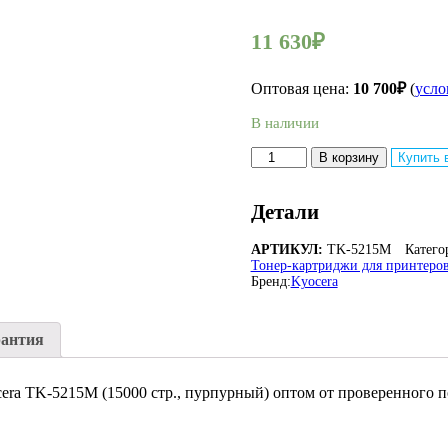
11 630
₽
Оптовая цена:
10 700
₽
(
усло
В наличии
Количество
В корзину
Купить 
товара
Оригинальный
лазерный
Детали
картридж
Kyocera
АРТИКУЛ:
TK-5215M
Катего
TK-
Тонер-картриджи для принтеров
5215M
Бренд:
Kyocera
(1T02R6BNL0)
для
TASKalfa
рантия
406ci
ra TK-5215M (15000 стр., пурпурный) оптом от проверенного п