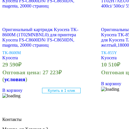
Оригинальный картридж Kyocera TK-
Оригинальный
8600M (1T02MNBNL0) для принтера
Kyocera TK-
Kyocera FS-C8600DN/ FS-C8650DN,
для Kyocera TA
magenta, 20000 страниц
желтый,18000
TK-8600M
TK-855Y
Kyocera
Kyocera
29 590
₽
10 510
₽
Оптовая цена:
27 223
₽
Оптовая 
(
условия
)
В корзину
В корзину
Купить в 1 клик
Контакты