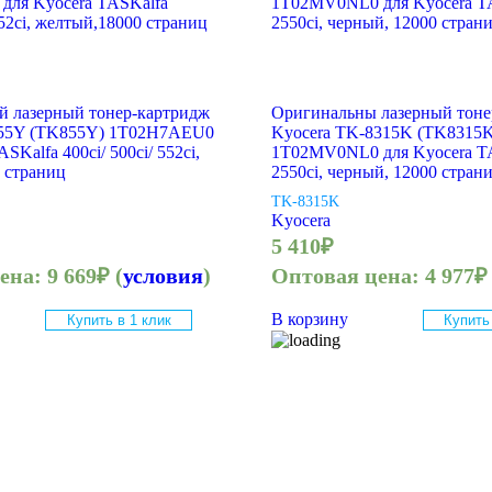
 лазерный тонер-картридж
Оригинальны лазерный тоне
855Y (TK855Y) 1T02H7AEU0
Kyocera TK-8315K (TK8315K
SKalfa 400ci/ 500ci/ 552ci,
1T02MV0NL0 для Kyocera T
 страниц
2550ci, черный, 12000 стран
TK-8315K
Kyocera
5 410
₽
цена:
9 669
₽
(
условия
)
Оптовая цена:
4 977
₽
В корзину
Купить в 1 клик
Купить