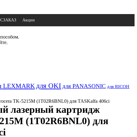
ОСЗАКАЗ
Акции
способом.
йте.
для OKI
я LEXMARK
для PANASONIC
для RICOH
ocera TK-5215M (1T02R6BNL0) для TASKalfa 406ci
й лазерный картридж
5215M (1T02R6BNL0) для
ci