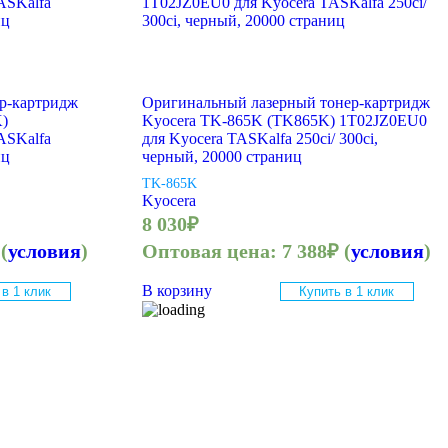
р-картридж
Оригинальный лазерный тонер-картридж
)
Kyocera TK-865K (TK865K) 1T02JZ0EU0
ASKalfa
для Kyocera TASKalfa 250ci/ 300ci,
иц
черный, 20000 страниц
TK-865K
Kyocera
8 030
₽
(
условия
)
Оптовая цена:
7 388
₽
(
условия
)
В корзину
 в 1 клик
Купить в 1 клик