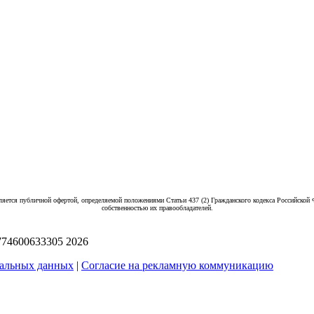
ляется публичной офертой, определяемой положениями Статьи 437 (2) Гражданского кодекса Российской 
собственностью их правообладателей.
774600633305
2026
нальных данных
|
Согласие на рекламную коммуникацию