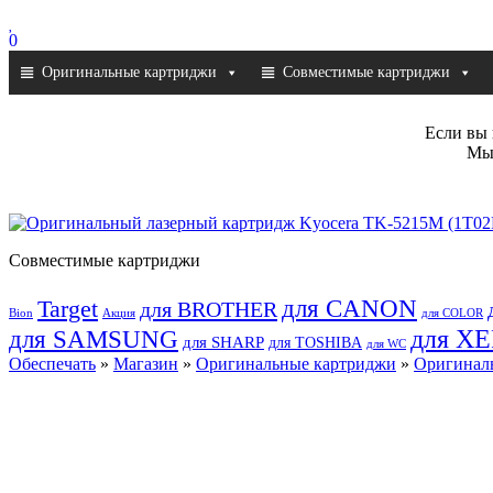
0
Оригинальные картриджи
Совместимые картриджи
Если вы 
Мы 
Совместимые картриджи
для CANON
Target
для BROTHER
Bion
Акция
для COLOR
для SAMSUNG
для X
для SHARP
для TOSHIBA
для WC
Обеспечать
»
Магазин
»
Оригинальные картриджи
»
Оригиналь