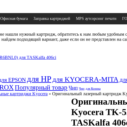
Офисная бумага
Заправка картриджей
MPS аутсорсинг печати
Г
не нашли нужный картридж, обратитесь к нам любым удобным 
найдем подходящий вариант, даже если он не представлен на са
для HP
для KYOCERA-MITA
дл
для EPSON
EROX
Популярный товар
Чип
Чмп
для Коника
ные картриджи Kyocera
» Оригинальный лазерный картридж Ky
Оригинальны
Kyocera TK-
TASKalfa 406