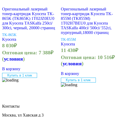
Оригинальный лазерный
Оригинальный лазерный
тонер-картридж Kyocera TK-
тонер-картридж Kyocera TK-
865K (TK865K) 1T02JZ0EU0
855M (TK855M)
для Kyocera TASKalfa 250ci/
1T02H7BEU0 для Kyocera
300ci, черный, 20000 страниц
TASKalfa 400ci/ 500ci/ 552ci,
пурпурный,18000 страниц
TK-865K
Kyocera
TK-855M
Kyocera
8 030
₽
11 430
₽
Оптовая цена:
7 388
₽
Оптовая цена:
10 516
₽
(
условия
)
(
условия
)
В корзину
В корзину
Купить в 1 клик
Купить в 1 клик
Контакты
Москва, ул Хавская д 3