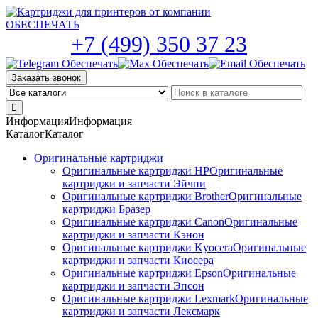
Skip
to
the
+7 (499) 350 37 23
content
Заказать звонок
Информация
Информация
Каталог
Каталог
Оригинальные картриджи
Оригинальные картриджи HP
Оригинальные
картриджи и запчасти Эйчпи
Оригинальные картриджи Brother
Оригинальные
картриджи Бразер
Оригинальные картриджи Canon
Оригинальные
картриджи и запчасти Кэнон
Оригинальные картриджи Kyocera
Оригинальные
картриджи и запчасти Киосера
Оригинальные картриджи Epson
Оригинальные
картриджи и запчасти Эпсон
Оригинальные картриджи Lexmark
Оригинальные
картриджи и запчасти Лексмарк