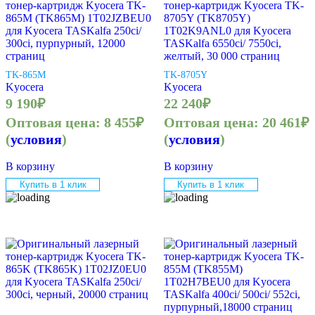
тонер-картридж Kyocera TK-
тонер-картридж Kyocera TK-
865M (TK865M) 1T02JZBEU0
8705Y (TK8705Y)
для Kyocera TASKalfa 250ci/
1T02K9ANL0 для Kyocera
300ci, пурпурный, 12000
TASKalfa 6550ci/ 7550ci,
страниц
желтый, 30 000 страниц
TK-865M
TK-8705Y
Kyocera
Kyocera
9 190
₽
22 240
₽
Оптовая цена:
8 455
₽
Оптовая цена:
20 461
₽
(
условия
)
(
условия
)
В корзину
В корзину
Купить в 1 клик
Купить в 1 клик