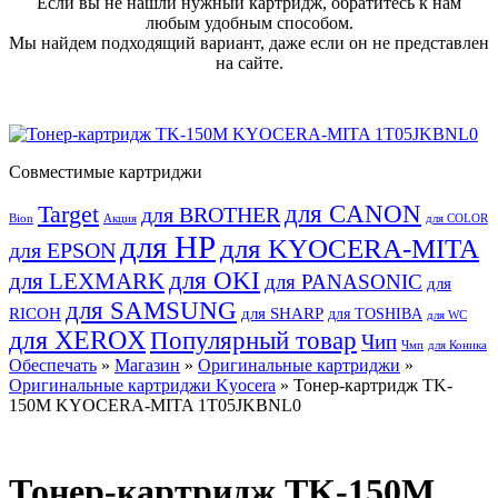
Если вы не нашли нужный картридж, обратитесь к нам
любым удобным способом.
Мы найдем подходящий вариант, даже если он не представлен
на сайте.
Совместимые картриджи
для CANON
Target
для BROTHER
Bion
Акция
для COLOR
для HP
для KYOCERA-MITA
для EPSON
для OKI
для LEXMARK
для PANASONIC
для
для SAMSUNG
RICOH
для SHARP
для TOSHIBA
для WC
для XEROX
Популярный товар
Чип
Чмп
для Коника
Обеспечать
»
Магазин
»
Оригинальные картриджи
»
Оригинальные картриджи Kyocera
» Тонер-картридж TK-
150M KYOCERA-MITA 1T05JKBNL0
Тонер-картридж TK-150M