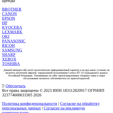
Бренды
BROTHER
CANON
EPSON
HP
KYOCERA
LEXMARK
OKI
PANASONIC
RICOH
SAMSUNG
SHARP
XEROX
TOSHIBA
Данный интернет-сайт носит исключительно информационный характер и ни при каких условиях не
является публичной офертой, определяемой положениями Статьи 437 (2) Гражданского кодекса
Российской Федерации. Упоминаемые на сайте зарегистрированные товарные знаки и знаки
обслуживания являются собственностью их правообладателей.
Обеспечать
Все права защищены © 2023 ИНН 183112820917 ОГРНИП
323774600633305
2026
Политика конфиденциальности
|
Согласие на обработку
персональных данных
|
Согласие на рекламную
коммуникацию