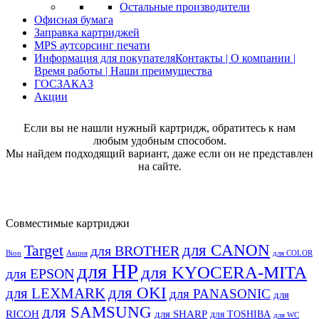
Остальные производители
Офисная бумага
Заправка картриджей
MPS аутсорсинг печати
Информация для покупателя
Контакты | О компании |
Время работы | Наши преимущества
ГОСЗАКАЗ
Акции
Если вы не нашли нужный картридж, обратитесь к нам
любым удобным способом.
Мы найдем подходящий вариант, даже если он не представлен
на сайте.
Совместимые картриджи
для CANON
Target
для BROTHER
Bion
Акция
для COLOR
для HP
для KYOCERA-MITA
для EPSON
для OKI
для LEXMARK
для PANASONIC
для
для SAMSUNG
RICOH
для SHARP
для TOSHIBA
для WC