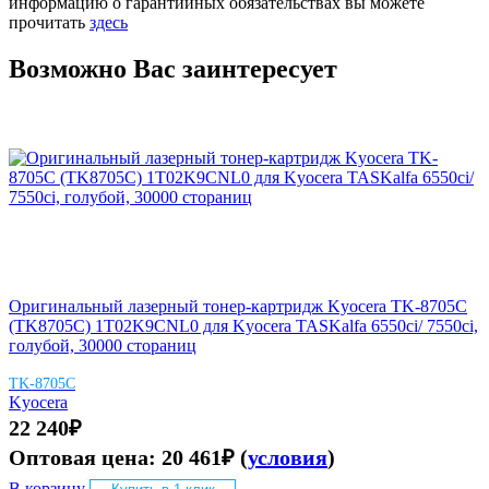
информацию о гарантийных обязательствах вы можете
прочитать
здесь
Возможно Вас заинтересует
Оригинальный лазерный тонер-картридж Kyocera TK-8705C
(TK8705C) 1T02K9CNL0 для Kyocera TASKalfa 6550ci/ 7550ci,
голубой, 30000 стораниц
TK-8705C
Kyocera
22 240
₽
Оптовая цена:
20 461
₽
(
условия
)
В корзину