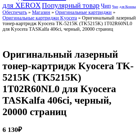
для XEROX
Популярный товар
Чип
Чмп
для Коника
Обеспечать
»
Магазин
»
Оригинальные картриджи
»
Оригинальные картриджи Kyocera
» Оригинальный лазерный
тонер-картридж Kyocera TK-5215K (TK5215K) 1T02R60NL0
для Kyocera TASKalfa 406ci, черный, 20000 страниц
Оригинальный лазерный
тонер-картридж Kyocera TK-
5215K (TK5215K)
1T02R60NL0 для Kyocera
TASKalfa 406ci, черный,
20000 страниц
6 130
₽