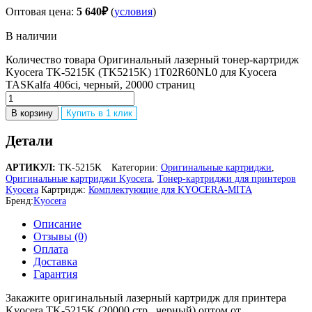
Оптовая цена:
5 640
₽
(
условия
)
В наличии
Количество товара Оригинальный лазерный тонер-картридж
Kyocera TK-5215K (TK5215K) 1T02R60NL0 для Kyocera
TASKalfa 406ci, черный, 20000 страниц
В корзину
Купить в 1 клик
Детали
АРТИКУЛ:
TK-5215K
Категории:
Оригинальные картриджи
,
Оригинальные картриджи Kyocera
,
Тонер-картриджи для принтеров
Kyocera
Картридж:
Комплектующие для KYOCERA-MITA
Бренд:
Kyocera
Описание
Отзывы (0)
Оплата
Доставка
Гарантия
Закажите оригинальный лазерный картридж для принтера
Kyocera TK-5215K (20000 стр., черный) оптом от