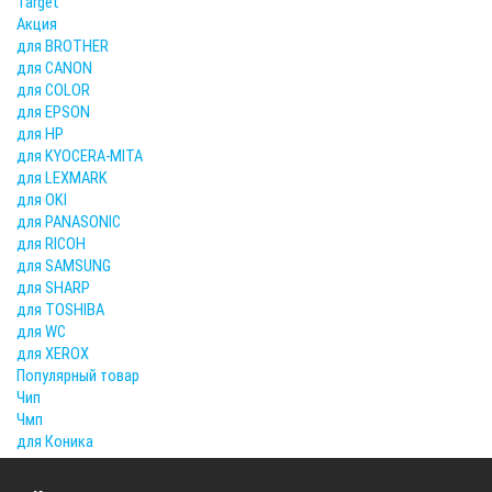
Target
Акция
для BROTHER
для CANON
для COLOR
для EPSON
для HP
для KYOCERA-MITA
для LEXMARK
для OKI
для PANASONIC
для RICOH
для SAMSUNG
для SHARP
для TOSHIBA
для WC
для XEROX
Популярный товар
Чип
Чмп
для Коника