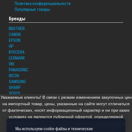
Политика конфиденциальности
Популярные товары
Бренды
BROTHER
CANON
EPSON
HP
KYOCERA
LEXMARK
OKI
PANASONIC
RICOH
SAMSUNG
SHARP
XEROX
Уважаемые клиенты! В связи с резким изменением закупочных цен
TOSHIBA
на импортный товар, цены, указанные на сайте могут отличаться
от фактических, носят информационный характер и ни при каких
условиях не являются публичной офертой, определяемой
ДАННЫЙ ИНТЕРНЕТ-САЙТ НОСИТ ИСКЛЮЧИТЕЛЬНО ИНФОРМАЦИОННЫЙ ХАРАКТЕР И НИ ПРИ
положениями Статьи 437 ГК РФ. Актуальную информацию о
КАКИХ УСЛОВИЯХ НЕ ЯВЛЯЕТСЯ ПУБЛИЧНОЙ ОФЕРТОЙ, ОПРЕДЕЛЯЕМОЙ ПОЛОЖЕНИЯМИ
СТАТЬИ 437 (2) ГРАЖДАНСКОГО КОДЕКСА РОССИЙСКОЙ ФЕДЕРАЦИИ. УПОМИНАЕМЫЕ НА
Мы используем cookie-файлы и технические
стоимости и наличии товара можно получить у наших
САЙТЕ ЗАРЕГИСТРИРОВАННЫЕ ТОВАРНЫЕ ЗНАКИ И ЗНАКИ ОБСЛУЖИВАНИЯ ЯВЛЯЮТСЯ