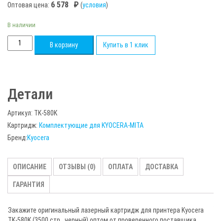
6 578
₽
Оптовая цена:
(
условия
)
В наличии
Количество
В корзину
Купить в 1 клик
товара
Оригинальный
лазерный
Детали
тонер-
картридж
Артикул:
TK-580K
Kyocera
Картридж:
Комплектующие для KYOCERA-MITA
TK-
Бренд:
Kyocera
580K
(TK580K)
1T02KT0NL0
ОПИСАНИЕ
ОТЗЫВЫ (0)
ОПЛАТА
ДОСТАВКА
для
ГАРАНТИЯ
Kyocera
FS-
Закажите оригинальный лазерный картридж для принтера Kyocera
C5150DN,
TK-580K (3500 стр., черный) оптом от проверенного поставщика.