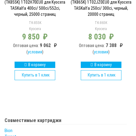
(TK855K) 1T02H70EU0 для Kyocera
(TK865K) 1T02JZ0EU0 для Kyocera
TASKalfa 400ci/ 500ci/552ci,
TASKalfa 250ci/ 300ci, черный,
черный, 25000 страниц
20000 страниц
TK-855K
TK-865K
Kyocera
Kyocera
9 850
₽
8 030
₽
9 062
₽
7 388
₽
Оптовая цена:
Оптовая цена:
(
условия
)
(
условия
)
В корзину
В корзину
Купить в 1 клик
Купить в 1 клик
Совместимые картриджи
Bion