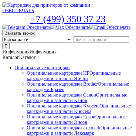
Skip
to
the
+7 (499) 350 37 23
content
Заказать звонок
Информация
Информация
Каталог
Каталог
Оригинальные картриджи
Оригинальные картриджи HP
Оригинальные
картриджи и запчасти Эйчпи
Оригинальные картриджи Brother
Оригинальные
картриджи Бразер
Оригинальные картриджи Canon
Оригинальные
картриджи и запчасти Кэнон
Оригинальные картриджи Kyocera
Оригинальные
картриджи и запчасти Киосера
Оригинальные картриджи Epson
Оригинальные
картриджи и запчасти Эпсон
Оригинальные картриджи Lexmark
Оригинальные
картриджи и запчасти Лексмарк