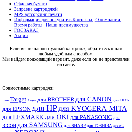
Офисная бумага
Заправка картриджей
MPS аутсорсинг печати
Информация для покупателя
Контакты | О компании |
Время работы | Наши преимущества
ГОСЗАКАЗ
Акции
Если вы не нашли нужный картридж, обратитесь к нам
любым удобным способом.
Мы найдем подходящий вариант, даже если он не представлен
на сайте.
Совместимые картриджи
для CANON
Target
для BROTHER
Bion
Акция
для COLOR
для HP
для KYOCERA-MITA
для EPSON
для OKI
для LEXMARK
для PANASONIC
для
для SAMSUNG
RICOH
для SHARP
для TOSHIBA
для WC