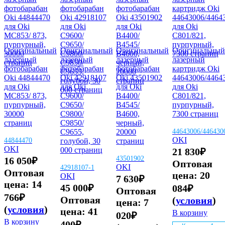
Оригинальный
Оригинальный
Оригинальный
Оригинальный
лазерный
лазерный
лазерный
лазерный
фотобарабан
фотобарабан
фотобарабан
картридж Oki
Oki 44844470
Oki 42918107
Oki 43501902
44643006/4464
для Oki
для Oki
для Oki
для Oki
MC853/ 873,
C9600/
B4400/
C801/821,
пурпурный,
C9650/
B4545/
пурпурный,
30000
C9800/
B4600,
7300 страниц
страниц
C9850/
черный,
C9655,
20000
44643006/446430
OKI
44844470
голубой, 30
страниц
OKI
000 страниц
21 830
₽
43501902
16 050
₽
Оптовая
OKI
42918107-1
Оптовая
цена:
20
OKI
7 630
₽
цена:
14
45 000
₽
084
₽
Оптовая
766
₽
Оптовая
(
условия
)
цена:
7
(
условия
)
цена:
41
В корзину
020
₽
В корзину
400
₽