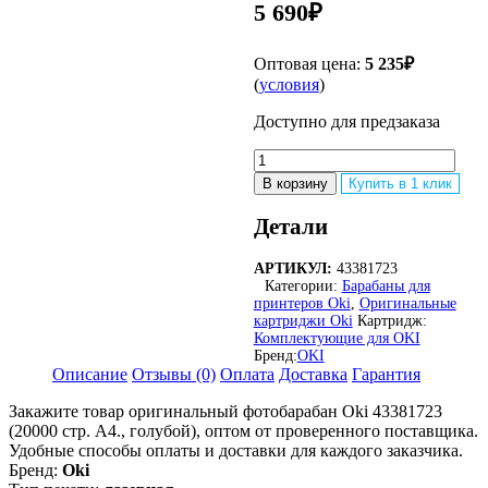
5 690
₽
Оптовая цена:
5 235
₽
(
условия
)
Доступно для предзаказа
Количество
товара
В корзину
Купить в 1 клик
Оригинальный
лазерный
Детали
фотобарабан
Oki
АРТИКУЛ:
43381723
43381723
Категории:
Барабаны для
для
принтеров Oki
,
Оригинальные
Oki
картриджи Оki
Картридж:
C5800/
Комплектующие для OKI
C5900/
Бренд:
OKI
C5550
Описание
Отзывы (0)
Оплата
Доставка
Гарантия
MFP,
Закажите товар оригинальный фотобарабан Oki 43381723
голубой,
(20000 стр. А4., голубой), оптом от проверенного поставщика.
20000
Удобные способы оплаты и доставки для каждого заказчика.
страниц
Бренд:
Oki