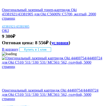
Оригинальный лазерный тонер-картридж Oki
43381921/43381905 для Oki C5600N/ C5700, желтый, 2000
страниц
43381921/43381905
OKI
9 300
₽
Оптовая цена:
8 556
₽
(
условия
)
В корзину
Купить в 1 клик
Оригинальный лазерный картридж Oki 44469754/44469724
для Oki C510/ 511/ 530/ 531/ MC561/ 562, голубой, 5000
страниц