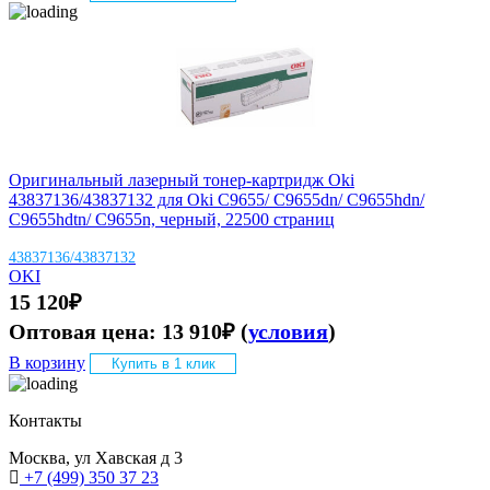
Оригинальный лазерный тонер-картридж Oki
43837136/43837132 для Oki C9655/ C9655dn/ C9655hdn/
C9655hdtn/ C9655n, черный, 22500 страниц
43837136/43837132
OKI
15 120
₽
Оптовая цена:
13 910
₽
(
условия
)
В корзину
Купить в 1 клик
Контакты
Москва, ул Хавская д 3
+7 (499) 350 37 23