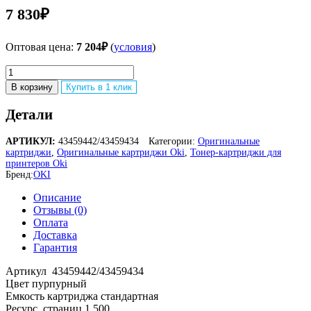
7 830
₽
Оптовая цена:
7 204
₽
(
условия
)
Количество
товара
В корзину
Купить в 1 клик
Тонер-
картридж
Детали
OKI
43459442/43459434
АРТИКУЛ:
43459442/43459434
Категории:
Оригинальные
картриджи
,
Оригинальные картриджи Оki
,
Тонер-картриджи для
принтеров Oki
Бренд:
OKI
Описание
Отзывы (0)
Оплата
Доставка
Гарантия
Артикул 43459442/43459434
Цвет пурпурный
Емкость картриджа стандартная
Ресурс, страниц 1 500