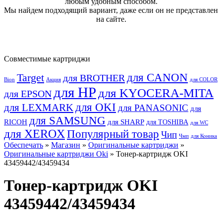
любым удобным способом.
Мы найдем подходящий вариант, даже если он не представлен
на сайте.
Совместимые картриджи
для CANON
Target
для BROTHER
Bion
Акция
для COLOR
для HP
для KYOCERA-MITA
для EPSON
для OKI
для LEXMARK
для PANASONIC
для
для SAMSUNG
RICOH
для SHARP
для TOSHIBA
для WC
для XEROX
Популярный товар
Чип
Чмп
для Коника
Обеспечать
»
Магазин
»
Оригинальные картриджи
»
Оригинальные картриджи Оki
» Тонер-картридж OKI
43459442/43459434
Тонер-картридж OKI
43459442/43459434