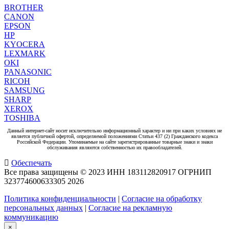
BROTHER
CANON
EPSON
HP
KYOCERA
LEXMARK
OKI
PANASONIC
RICOH
SAMSUNG
SHARP
XEROX
TOSHIBA
Данный интернет-сайт носит исключительно информационный характер и ни при каких условиях не
является публичной офертой, определяемой положениями Статьи 437 (2) Гражданского кодекса
Российской Федерации. Упоминаемые на сайте зарегистрированные товарные знаки и знаки
обслуживания являются собственностью их правообладателей.
Обеспечать
Все права защищены © 2023 ИНН 183112820917 ОГРНИП
323774600633305
2026
Политика конфиденциальности
|
Согласие на обработку
персональных данных
|
Согласие на рекламную
коммуникацию
×