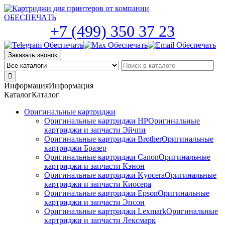
Skip
to
the
+7 (499) 350 37 23
content
Заказать звонок
Информация
Информация
Каталог
Каталог
Оригинальные картриджи
Оригинальные картриджи HP
Оригинальные
картриджи и запчасти Эйчпи
Оригинальные картриджи Brother
Оригинальные
картриджи Бразер
Оригинальные картриджи Canon
Оригинальные
картриджи и запчасти Кэнон
Оригинальные картриджи Kyocera
Оригинальные
картриджи и запчасти Киосера
Оригинальные картриджи Epson
Оригинальные
картриджи и запчасти Эпсон
Оригинальные картриджи Lexmark
Оригинальные
картриджи и запчасти Лексмарк