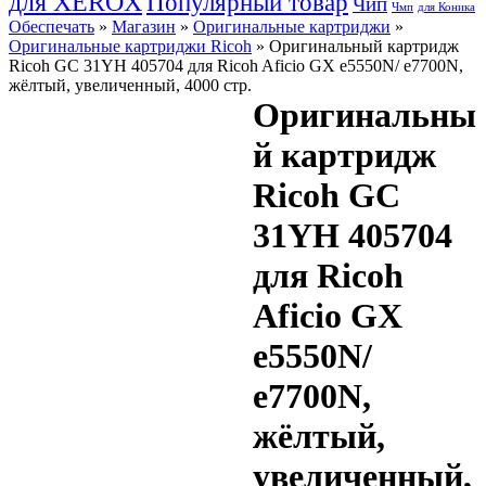
для XEROX
Популярный товар
Чип
Чмп
для Коника
Обеспечать
»
Магазин
»
Оригинальные картриджи
»
Оригинальные картриджи Ricoh
» Оригинальный картридж
Ricoh GC 31YH 405704 для Ricoh Aficio GX e5550N/ e7700N,
жёлтый, увеличенный, 4000 стр.
Оригинальны
й картридж
Ricoh GC
31YH 405704
для Ricoh
Aficio GX
e5550N/
e7700N,
жёлтый,
увеличенный,