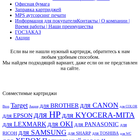
Офисная бумага
Заправка картриджей
MPS аутсорсинг печати
Информация для покупателя
Контакты | О компании |
Время работы | Наши преимущества
ГОСЗАКАЗ
Акции
Если вы не нашли нужный картридж, обратитесь к нам
любым удобным способом.
Мы найдем подходящий вариант, даже если он не представлен
на сайте.
Совместимые картриджи
для CANON
Target
для BROTHER
Bion
Акция
для COLOR
для HP
для KYOCERA-MITA
для EPSON
для OKI
для LEXMARK
для PANASONIC
для
для SAMSUNG
RICOH
для SHARP
для TOSHIBA
для WC