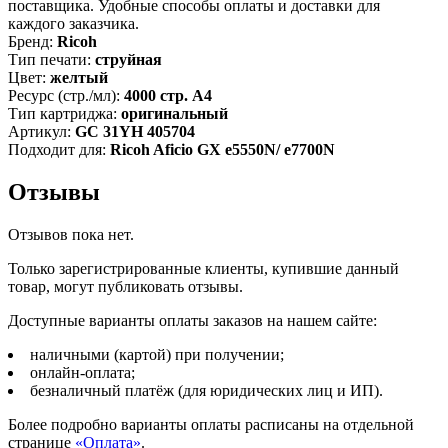
поставщика. Удобные способы оплаты и доставки для
увеличенный,
каждого заказчика.
4000
Бренд:
Ricoh
стр.
Тип печати:
струйная
Цвет:
желтый
Ресурс (стр./мл):
4000 стр. А4
Тип картриджа:
оригинальный
Артикул:
GC 31YH 405704
Подходит для:
Ricoh Aficio GX e5550N/ e7700N
Отзывы
Отзывов пока нет.
Только зарегистрированные клиенты, купившие данный
товар, могут публиковать отзывы.
Доступные варианты оплаты заказов на нашем сайте:
наличными (картой) при получении;
онлайн-оплата;
безналичный платёж (для юридических лиц и ИП).
Более подробно варианты оплаты расписаны на отдельной
странице
«Оплата»
.