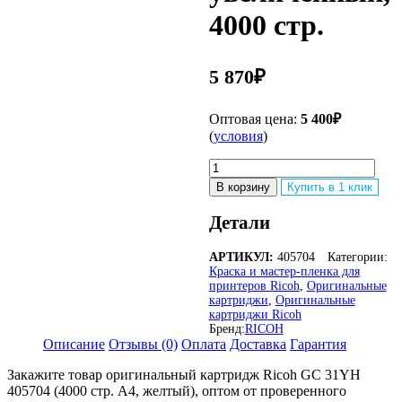
4000 стр.
5 870
₽
Оптовая цена:
5 400
₽
(
условия
)
Количество
товара
В корзину
Купить в 1 клик
Оригинальный
картридж
Детали
Ricoh
GC
АРТИКУЛ:
405704
Категории:
31YH
Краска и мастер-пленка для
405704
принтеров Ricoh
,
Оригинальные
для
картриджи
,
Оригинальные
Ricoh
картриджи Ricoh
Aficio
Бренд:
RICOH
GX
Описание
Отзывы (0)
Оплата
Доставка
Гарантия
e5550N/
Закажите товар оригинальный картридж Ricoh GC 31YH
e7700N,
405704 (4000 стр. А4, желтый), оптом от проверенного
жёлтый,