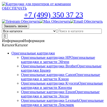
Skip
to
the
+7 (499) 350 37 23
content
Заказать звонок
Информация
Информация
Каталог
Каталог
Оригинальные картриджи
Оригинальные картриджи HP
Оригинальные
картриджи и запчасти Эйчпи
Оригинальные картриджи Brother
Оригинальные
картриджи Бразер
Оригинальные картриджи Canon
Оригинальные
картриджи и запчасти Кэнон
Оригинальные картриджи Kyocera
Оригинальные
картриджи и запчасти Киосера
Оригинальные картриджи Epson
Оригинальные
картриджи и запчасти Эпсон
Оригинальные картриджи Lexmark
Оригинальные
картриджи и запчасти Лексмарк