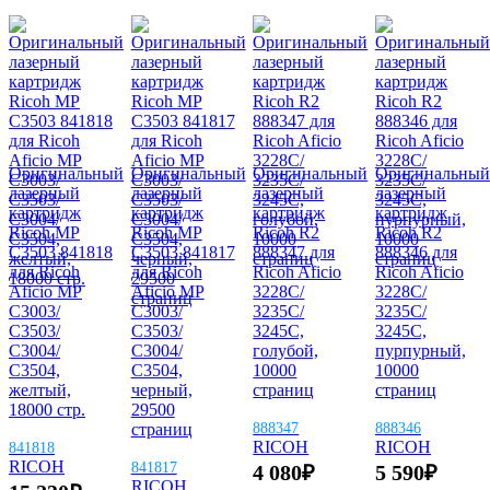
Оригинальный
Оригинальный
Оригинальный
Оригинальный
лазерный
лазерный
лазерный
лазерный
картридж
картридж
картридж
картридж
Ricoh MP
Ricoh MP
Ricoh R2
Ricoh R2
C3503 841818
C3503 841817
888347 для
888346 для
для Ricoh
для Ricoh
Ricoh Aficio
Ricoh Aficio
Aficio MP
Aficio MP
3228C/
3228C/
C3003/
C3003/
3235C/
3235C/
C3503/
C3503/
3245C,
3245C,
C3004/
C3004/
голубой,
пурпурный,
C3504,
C3504,
10000
10000
желтый,
черный,
страниц
страниц
18000 стр.
29500
страниц
888347
888346
RICOH
RICOH
841818
RICOH
841817
4 080
₽
5 590
₽
RICOH