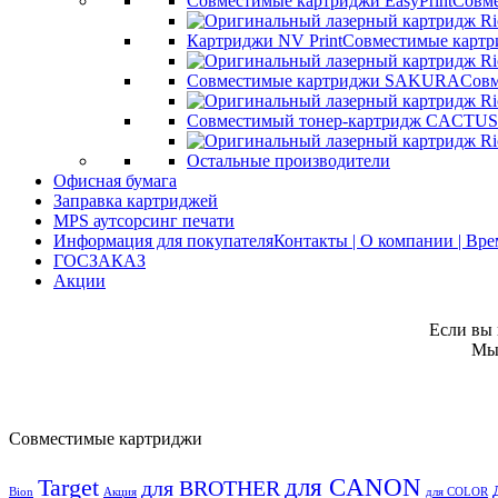
Совместимые картриджи EasyPrint
Совме
Картриджи NV Print
Совместимые картр
Совместимые картриджи SAKURA
Совм
Совместимый тонер-картридж CACTUS
Остальные производители
Офисная бумага
Заправка картриджей
MPS аутсорсинг печати
Информация для покупателя
Контакты | О компании | Вр
ГОСЗАКАЗ
Акции
Если вы 
Мы 
Совместимые картриджи
для CANON
Target
для BROTHER
Bion
Акция
для COLOR