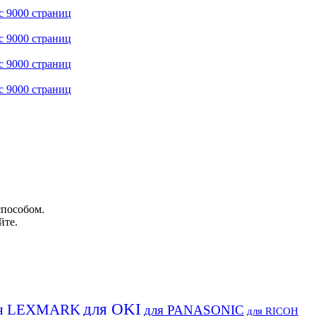
способом.
йте.
для OKI
я LEXMARK
для PANASONIC
для RICOH