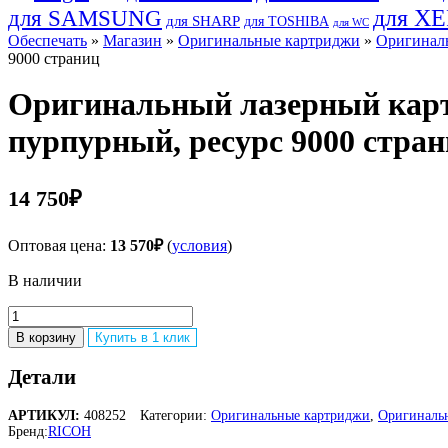
для SAMSUNG
для X
для SHARP
для TOSHIBA
для WC
Обеспечать
»
Магазин
»
Оригинальные картриджи
»
Оригиналь
9000 страниц
Оригинальный лазерный карт
пурпурный, ресурс 9000 стра
14 750
₽
Оптовая цена:
13 570
₽
(
условия
)
В наличии
Количество
товара
В корзину
Купить в 1 клик
Оригинальный
лазерный
Детали
картридж
Ricoh
АРТИКУЛ:
408252
Категории:
Оригинальные картриджи
,
Оригинальн
SP
Бренд:
RICOH
C360X