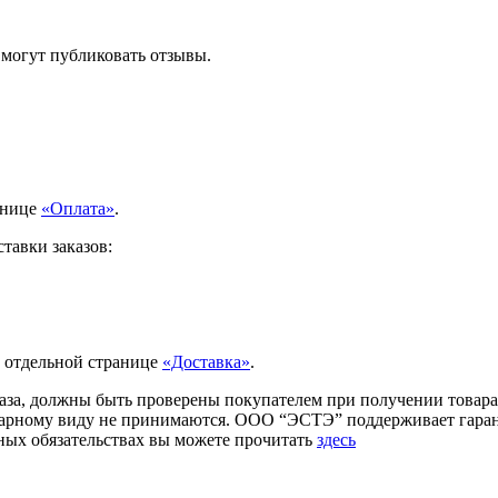
 могут публиковать отзывы.
анице
«Оплата»
.
тавки заказов:
а отдельной странице
«Доставка»
.
аза, должны быть проверены покупателем при получении товара.
товарному виду не принимаются. ООО “ЭСТЭ” поддерживает гар
ых обязательствах вы можете прочитать
здесь