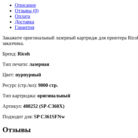
408252
Описание
для
Отзывы (0)
Ricoh
Оплата
SPC361SFNw,
Доставка
пурпурный,
Гарантия
ресурс
9000
Закажите оригинальный лазерный картридж для принтера Ricoh
страниц
заказчика.
Бренд:
Ricoh
Тип печати:
лазерная
Цвет:
пурпурный
Ресурс (стр./мл):
9000 стр.
Тип картриджа:
оригинальный
Артикул:
408252 (SP-C360X)
Подходит для:
SP C361SFNw
Отзывы