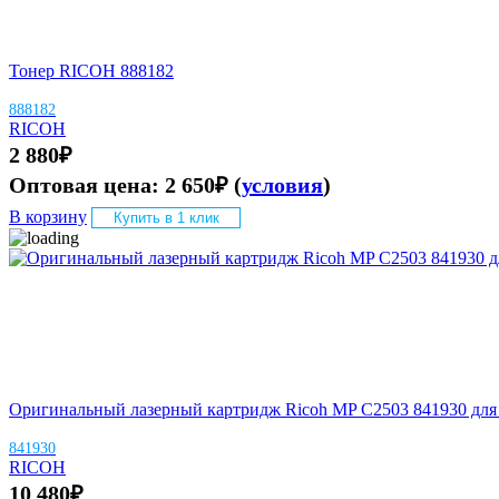
Тонер RICOH 888182
888182
RICOH
2 880
₽
Оптовая цена:
2 650
₽
(
условия
)
В корзину
Купить в 1 клик
Оригинальный лазерный картридж Ricoh MP C2503 841930 для п
841930
RICOH
10 480
₽