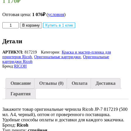
1 170
₽
Оптовая цена:
1 076
₽
(
условия
)
Количество
В корзину
Купить в 1 клик
товара
Оригинальные
чернила
Детали
Ricoh
JP-
АРТИКУЛ:
817219
Категории:
Краска и мастер-пленка для
7
принтеров Ricoh
,
Оригинальные картриджи
,
Оригинальные
817219
картриджи Ricoh
для
Бренд:
RICOH
Ricoh
Priport
JP-
Описание
Отзывы (0)
Оплата
Доставка
735/
750/
Гарантия
755,
чёрный,
500
Закажите товар оригинальные чернила Ricoh JP-7 817219 (500
мл.
мл. А4, черный), оптом от проверенного поставщика.
Удобные способы оплаты и доставки для каждого заказчика.
Бренд:
Ricoh
Тип печати:
струйная