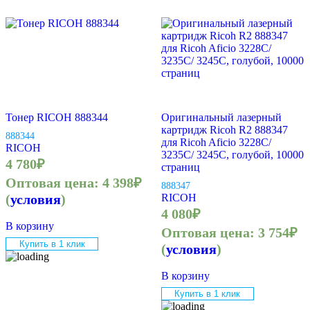
Тонер RICOH 888344
Оригинальный лазерный
картридж Ricoh R2 888347
888344
для Ricoh Aficio 3228C/
RICOH
3235C/ 3245C, голубой, 10000
4 780
₽
страниц
Оптовая цена:
4 398
₽
888347
(
условия
)
RICOH
4 080
₽
В корзину
Оптовая цена:
3 754
₽
Купить в 1 клик
(
условия
)
В корзину
Купить в 1 клик