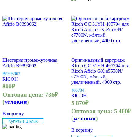
Шестерня промежуточная
Оригинальный картридж
Aficio B0393062
Ricoh GC 31YH 405704 для
Ricoh Aficio GX e5550N/
B0393062
e7700N, жёлтый,
RICOH
увеличенный, 4000 стр.
800
₽
405704
Оптовая цена:
736
₽
RICOH
(
условия
)
5 870
₽
Оптовая цена:
5 400
₽
В корзину
(
условия
)
Купить в 1 клик
В корзину