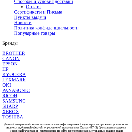
Способы и условия доставки
Оплата
Сертификаты и Письма
Пункты выдачи
Новости
Политика конфиденциальности
Популярные товары
Бренды
BROTHER
CANON
EPSON
HP
KYOCERA
LEXMARK
OKI
PANASONIC
RICOH
SAMSUNG
SHARP
XEROX
TOSHIBA
Данный интернет-сайт носит исключительно информационный характер и ни при каких условиях не
является публичной офертой, определяемой положениями Статьи 437 (2) Гражданского кодекса
Российской Федерации. Упоминаемые на сайте зарегистрированные товарные знаки и знаки