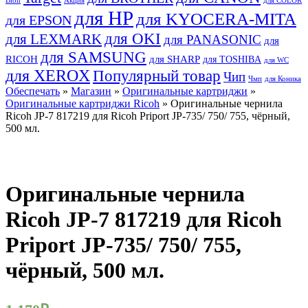
Bion
Акция
для COLOR
для HP
для KYOCERA-MITA
для EPSON
для OKI
для LEXMARK
для PANASONIC
для
для SAMSUNG
RICOH
для SHARP
для TOSHIBA
для WC
для XEROX
Популярный товар
Чип
Чмп
для Коника
Обеспечать
»
Магазин
»
Оригинальные картриджи
»
Оригинальные картриджи Ricoh
» Оригинальные чернила
Ricoh JP-7 817219 для Ricoh Priport JP-735/ 750/ 755, чёрный,
500 мл.
Оригинальные чернила
Ricoh JP-7 817219 для Ricoh
Priport JP-735/ 750/ 755,
чёрный, 500 мл.