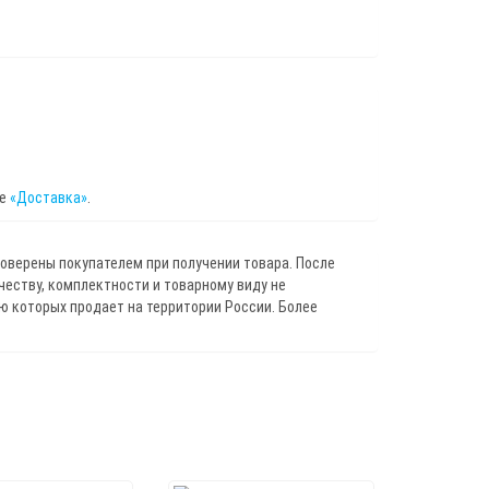
це
«Доставка»
.
роверены покупателем при получении товара. После
ичеству, комплектности и товарному виду не
 которых продает на территории России. Более