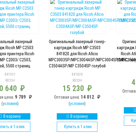
нальный лазерный
Оригинальный лазерный тонер-
Оригин
дж Ricoh MP C2503
картридж Ricoh MP C3503
картридж 
для принтера Ricoh
841820 для Ricoh Aficio
Ricoh Af
o MP C2003/ C2503,
MPC3003SP/MPC3004ASP/MPC3004SP/MPC350
3245C, гол
ой, 5500 страниц
C3504ASP/MP C3504SP голубой
841931
841820
4
RICOH
RICOH
0 640
₽
15 230
₽
Оптова
9 789
₽
14 012
₽
ая цена:
Оптовая цена:
(
условия
)
(
условия
)
В корзину
В корзину
Ку
упить в 1 клик
Купить в 1 клик