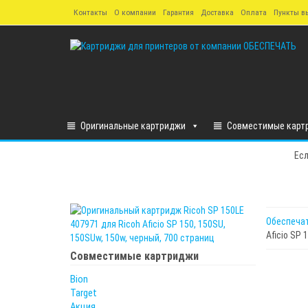
Skip
Контакты
О компании
Гарантия
Доставка
Оплата
Пункты в
to
the
content
Оригинальные картриджи
Совместимые карт
Есл
Обеспеча
Aficio SP 
Совместимые картриджи
Bion
Target
Акция