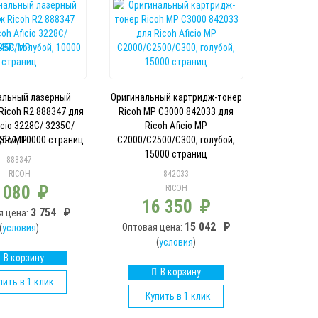
альный лазерный
Оригинальный картридж-тонер
Ricoh R2 888347 для
Ricoh MP C3000 842033 для
icio 3228C/ 3235C/
Ricoh Aficio MP
3SP/MP
убой, 10000 страниц
C2000/C2500/C300, голубой,
15000 страниц
888347
RICOH
842033
 080
₽
RICOH
16 350
₽
3 754
₽
я цена:
15 042
₽
Оптовая цена:
(
условия
)
(
условия
)
В корзину
В корзину
пить в 1 клик
Купить в 1 клик