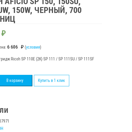
 AFICIO SP 150, 150SU,
UW, 150W, ЧЕРНЫЙ, 700
АНИЦ
₽
6 606
₽
ена:
(
условия
)
ридж Ricoh SP 110E (2K) SP 111 / SP 111SU / SP 111SF
во
В корзину
Купить в 1 клик
ьный
ли
07971
OH