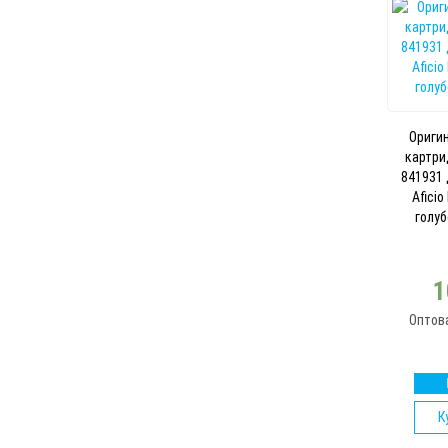
Ориги
картри
841931 
Afici
голуб
1
Оптов
К