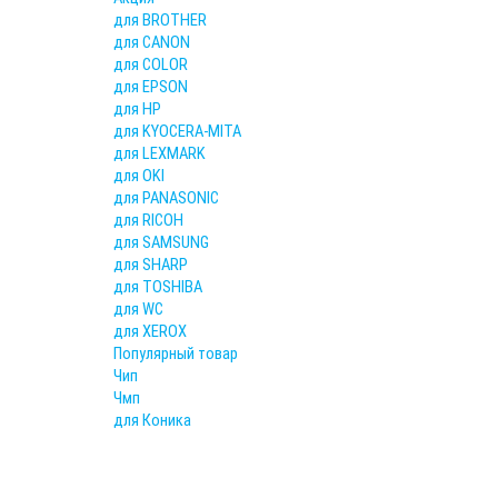
для BROTHER
для CANON
для COLOR
для EPSON
для HP
для KYOCERA-MITA
для LEXMARK
для OKI
для PANASONIC
для RICOH
для SAMSUNG
для SHARP
для TOSHIBA
для WC
для XEROX
Популярный товар
Чип
Чмп
для Коника