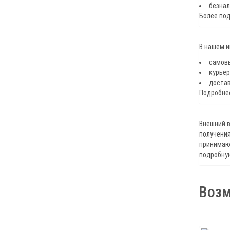
безнал
Более по
В нашем 
самов
курьер
достав
Подробнее
Внешний в
получения
принимают
подробну
Возм