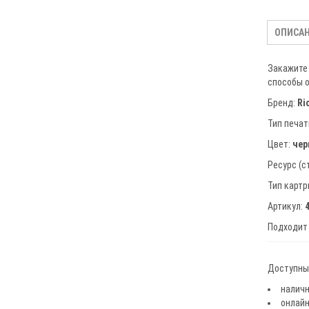
ОПИСА
Закажите 
способы о
Бренд:
Ri
Тип печат
Цвет:
че
Ресурс (с
Тип карт
Артикул:
Подходит
Доступные
наличн
онлайн