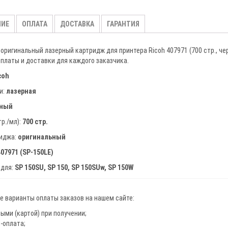
для
Ricoh
НИЕ
ОПЛАТА
ДОСТАВКА
ГАРАНТИЯ
Aficio
SP
оригинальный лазерный картридж для принтера Ricoh 407971 (700 стр., ч
150,
платы и доставки для каждого заказчика.
150SU,
coh
150SUw,
и:
лазерная
150w,
рный
черный,
тр./мл):
700 стр.
700
страниц
риджа:
оригинальный
407971 (SP-150LE)
 для:
SP 150SU, SP 150, SP 150SUw, SP 150W
 варианты оплаты заказов на нашем сайте:
ыми (картой) при получении;
-оплата;