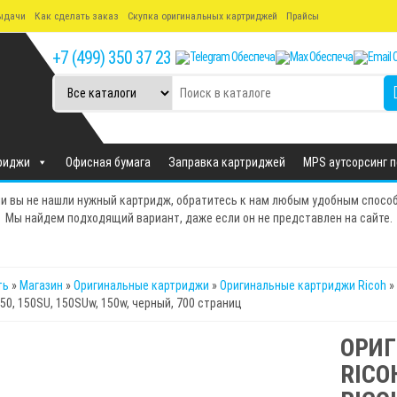
ыдачи
Как сделать заказ
Скупка оригинальных картриджей
Прайсы
+7 (499) 350 37 23
риджи
Офисная бумага
Заправка картриджей
MPS аутсорсинг 
и вы не нашли нужный картридж, обратитесь к нам любым удобным спосо
Мы найдем подходящий вариант, даже если он не представлен на сайте.
ть
»
Магазин
»
Оригинальные картриджи
»
Оригинальные картриджи Ricoh
»
150, 150SU, 150SUw, 150w, черный, 700 страниц
ОРИ
RICO