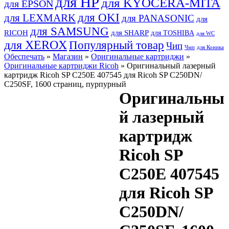
для HP
для KYOCERA-MITA
для EPSON
для OKI
для LEXMARK
для PANASONIC
для
для SAMSUNG
RICOH
для SHARP
для TOSHIBA
для WC
для XEROX
Популярный товар
Чип
Чмп
для Коника
Обеспечать
»
Магазин
»
Оригинальные картриджи
»
Оригинальные картриджи Ricoh
» Оригинальный лазерный
картридж Ricoh SP C250E 407545 для Ricoh SP C250DN/
C250SF, 1600 страниц, пурпурный
Оригинальны
й лазерный
картридж
Ricoh SP
C250E 407545
для Ricoh SP
C250DN/