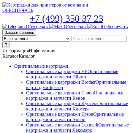
Skip
to
the
+7 (499) 350 37 23
content
Заказать звонок
Информация
Информация
Каталог
Каталог
Оригинальные картриджи
Оригинальные картриджи HP
Оригинальные
картриджи и запчасти Эйчпи
Оригинальные картриджи Brother
Оригинальные
картриджи Бразер
Оригинальные картриджи Canon
Оригинальные
картриджи и запчасти Кэнон
Оригинальные картриджи Kyocera
Оригинальные
картриджи и запчасти Киосера
Оригинальные картриджи Epson
Оригинальные
картриджи и запчасти Эпсон
Оригинальные картриджи Lexmark
Оригинальные
картриджи и запчасти Лексмарк