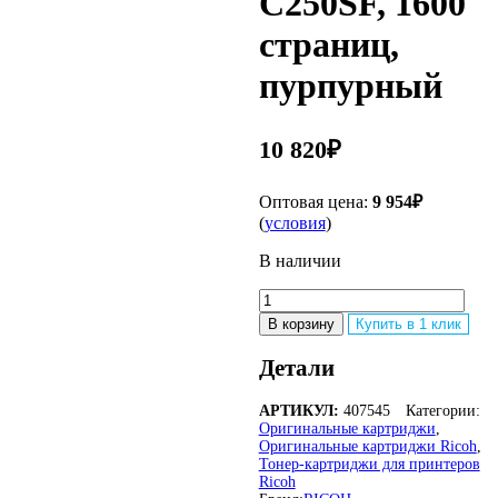
C250SF, 1600
страниц,
пурпурный
10 820
₽
Оптовая цена:
9 954
₽
(
условия
)
В наличии
Количество
товара
В корзину
Купить в 1 клик
Оригинальный
лазерный
Детали
картридж
Ricoh
АРТИКУЛ:
407545
Категории:
SP
Оригинальные картриджи
,
C250E
Оригинальные картриджи Ricoh
,
407545
Тонер-картриджи для принтеров
для
Ricoh
Ricoh