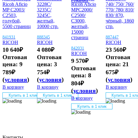
Ricoh Aficio
3228C/
Ricoh Aficio
740/ 750/ 760/
MP C2003/
3235C/
MPC2000/
770/ 780/ 810/
C2503,
3245C,
C2500/
830/ 870,
голубой,
желтый,
C3000,
чёрный, 1860
5500 страниц
10000 стр.
желтый,
стр.
15000
841931
888345
страниц
887447
RICOH
RICOH
RICOH
842031
10 640
₽
4 080
₽
23 560
₽
RICOH
Оптовая
Оптовая
Оптовая
9 570
₽
цена:
9
цена:
3
цена:
21
Оптовая
789
₽
754
₽
675
₽
цена:
8
(
условия
)
(
условия
)
(
условия
)
804
₽
В корзину
В корзину
В корзину
(
условия
)
Купить в 1 клик
Купить в 1 клик
Купить в 1 кл
В корзину
Купить в 1 клик
Контакты