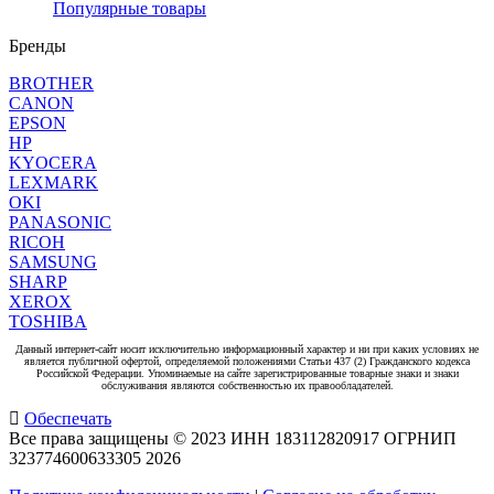
Популярные товары
Бренды
BROTHER
CANON
EPSON
HP
KYOCERA
LEXMARK
OKI
PANASONIC
RICOH
SAMSUNG
SHARP
XEROX
TOSHIBA
Данный интернет-сайт носит исключительно информационный характер и ни при каких условиях не
является публичной офертой, определяемой положениями Статьи 437 (2) Гражданского кодекса
Российской Федерации. Упоминаемые на сайте зарегистрированные товарные знаки и знаки
обслуживания являются собственностью их правообладателей.
Обеспечать
Все права защищены © 2023 ИНН 183112820917 ОГРНИП
323774600633305
2026