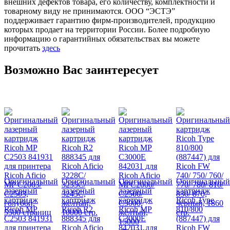
внешних дефектов товара, его количеству, комплектности и
товарному виду не принимаются. ООО “ЭСТЭ”
поддерживает гарантию фирм-производителей, продукцию
которых продает на территории России. Более подробную
информацию о гарантийных обязательствах вы можете
прочитать
здесь
Возможно Вас заинтересует
Оригинальный
Оригинальный
Оригинальный
Оригинальный
лазерный
лазерный
лазерный
картридж
картридж
картридж
картридж
Ricoh Type
Ricoh MP
Ricoh R2
Ricoh MP
810/800
C2503 841931
888345 для
C3000E
(887447) для
для принтера
Ricoh Aficio
842031 для
Ricoh FW