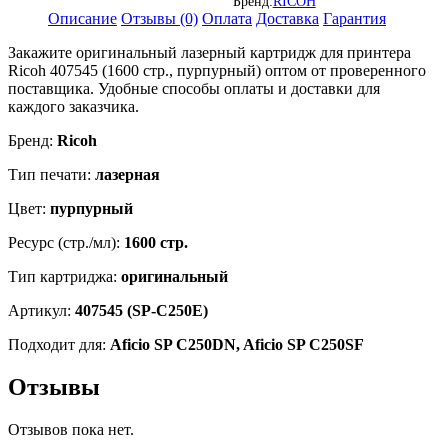
Бренд:
RICOH
SP
Описание
Отзывы (0)
Оплата
Доставка
Гарантия
C250DN/
Закажите оригинальный лазерный картридж для принтера
C250SF,
Ricoh 407545 (1600 стр., пурпурный) оптом от проверенного
1600
поставщика. Удобные способы оплаты и доставки для
страниц,
каждого заказчика.
пурпурный
Бренд:
Ricoh
Тип печати:
лазерная
Цвет:
пурпурный
Ресурс (стр./мл):
1600 стр.
Тип картриджа:
оригинальный
Артикул:
407545 (SP-C250E)
Подходит для:
Aficio SP C250DN, Aficio SP C250SF
Отзывы
Отзывов пока нет.