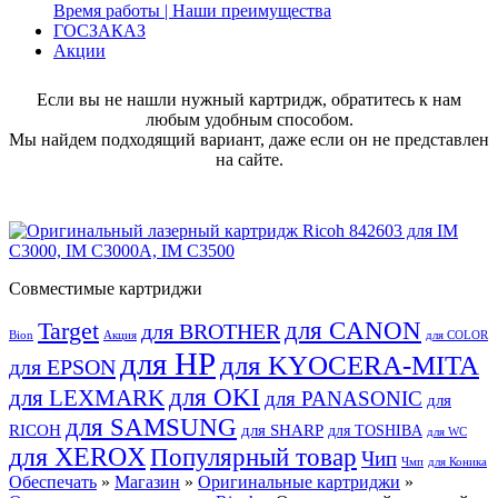
Время работы | Наши преимущества
ГОСЗАКАЗ
Акции
Если вы не нашли нужный картридж, обратитесь к нам
любым удобным способом.
Мы найдем подходящий вариант, даже если он не представлен
на сайте.
Совместимые картриджи
для CANON
Target
для BROTHER
Bion
Акция
для COLOR
для HP
для KYOCERA-MITA
для EPSON
для OKI
для LEXMARK
для PANASONIC
для
для SAMSUNG
RICOH
для SHARP
для TOSHIBA
для WC
для XEROX
Популярный товар
Чип
Чмп
для Коника
Обеспечать
»
Магазин
»
Оригинальные картриджи
»