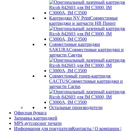
Картриджи NV Print
Совместимые
картриджи и запчасти НВ Принт
Совместимые картриджи
SAKURA
Совместимые картриджи и
запчасти Сакура
Совместимый тонер-картридж
CACTUS
Совместимые картриджи и
запчасти Cactus
Остальные производители
Офисная бумага
Заправка картриджей
MPS аутсорсинг печати
Информация для покупателя
Контакты | О компании |