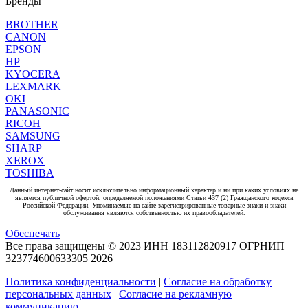
Бренды
BROTHER
CANON
EPSON
HP
KYOCERA
LEXMARK
OKI
PANASONIC
RICOH
SAMSUNG
SHARP
XEROX
TOSHIBA
Данный интернет-сайт носит исключительно информационный характер и ни при каких условиях не
является публичной офертой, определяемой положениями Статьи 437 (2) Гражданского кодекса
Российской Федерации. Упоминаемые на сайте зарегистрированные товарные знаки и знаки
обслуживания являются собственностью их правообладателей.
Обеспечать
Все права защищены © 2023 ИНН 183112820917 ОГРНИП
323774600633305
2026
Политика конфиденциальности
|
Согласие на обработку
персональных данных
|
Согласие на рекламную
коммуникацию