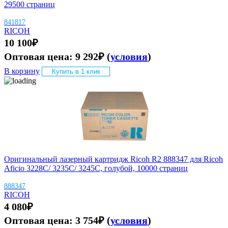
29500 страниц
841817
RICOH
10 100
₽
Оптовая цена:
9 292
₽
(
условия
)
В корзину
Купить в 1 клик
Оригинальный лазерный картридж Ricoh R2 888347 для Ricoh
Aficio 3228C/ 3235C/ 3245C, голубой, 10000 страниц
888347
RICOH
4 080
₽
Оптовая цена:
3 754
₽
(
условия
)