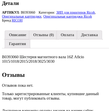
магнитного
Детали
вала
16Z
АРТИКУЛ:
B0393060
Категории:
ЗИП для принтеров Ricoh
,
B0393060
Оригинальные картриджи
,
Оригинальные картриджи Ricoh
Бренд:
RICOH
Описание
Отзывы (0)
Оплата
Доставка
Гарантия
B0393060 Шестерня магнитного вала 16Z Aficio
1015/1018/2015/2018/3025/3030
Отзывы
Отзывов пока нет.
Только зарегистрированные клиенты, купившие данный
товар, могут публиковать отзывы.
Доступные варианты оплаты заказов на нашем сайте: