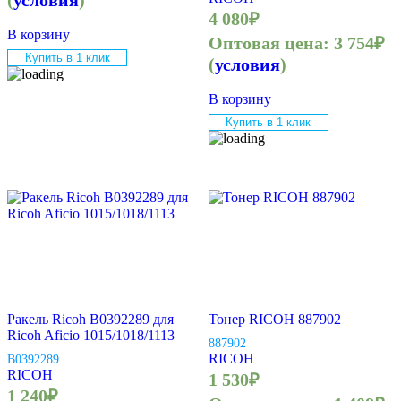
(
условия
)
4 080
₽
В корзину
Оптовая цена:
3 754
₽
Купить в 1 клик
(
условия
)
В корзину
Купить в 1 клик
Ракель Ricoh B0392289 для
Тонер RICOH 887902
Ricoh Aficio 1015/1018/1113
887902
RICOH
B0392289
RICOH
1 530
₽
1 240
₽