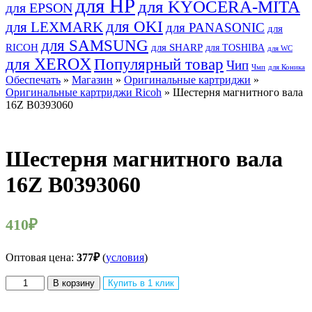
для HP
для KYOCERA-MITA
для EPSON
для OKI
для LEXMARK
для PANASONIC
для
для SAMSUNG
RICOH
для SHARP
для TOSHIBA
для WC
для XEROX
Популярный товар
Чип
Чмп
для Коника
Обеспечать
»
Магазин
»
Оригинальные картриджи
»
Оригинальные картриджи Ricoh
» Шестерня магнитного вала
16Z B0393060
Шестерня магнитного вала
16Z B0393060
410
₽
Оптовая цена:
377
₽
(
условия
)
Количество
В корзину
Купить в 1 клик
товара
Шестерня