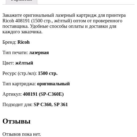
C360SFNw/
C361SFNw,
желтый,
Закажите оригинальный лазерный картридж для принтера
ресурс
Ricoh 408191 (1500 стр., жёлтый) оптом от проверенного
1500
поставщика. Удобные способы оплаты и доставки для
страниц
каждого заказчика.
Бренд:
Ricoh
Тип печати:
лазерная
Цвет:
жёлтый
Ресурс (стр./мл):
1500 стр.
Тип картриджа:
оригинальный
Артикул:
408191 (SP-C360E)
Подходит для:
SP C360, SP 361
Отзывы
Отзывов пока нет.