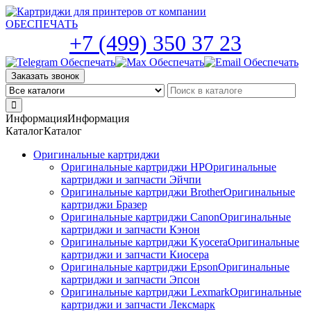
Skip
to
the
+7 (499) 350 37 23
content
Заказать звонок
Информация
Информация
Каталог
Каталог
Оригинальные картриджи
Оригинальные картриджи HP
Оригинальные
картриджи и запчасти Эйчпи
Оригинальные картриджи Brother
Оригинальные
картриджи Бразер
Оригинальные картриджи Canon
Оригинальные
картриджи и запчасти Кэнон
Оригинальные картриджи Kyocera
Оригинальные
картриджи и запчасти Киосера
Оригинальные картриджи Epson
Оригинальные
картриджи и запчасти Эпсон
Оригинальные картриджи Lexmark
Оригинальные
картриджи и запчасти Лексмарк