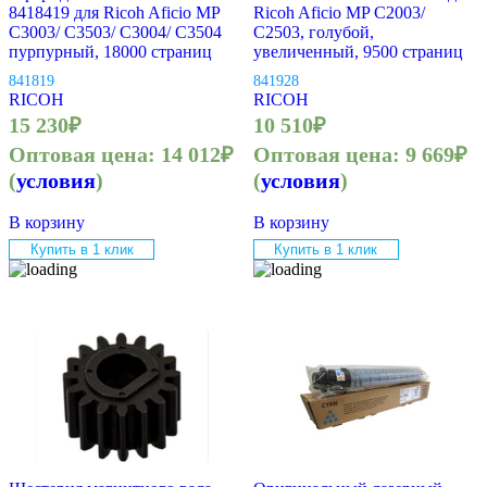
8418419 для Ricoh Aficio MP
Ricoh Aficio MP C2003/
C3003/ C3503/ C3004/ C3504
C2503, голубой,
пурпурный, 18000 страниц
увеличенный, 9500 страниц
841819
841928
RICOH
RICOH
15 230
₽
10 510
₽
Оптовая цена:
14 012
₽
Оптовая цена:
9 669
₽
(
условия
)
(
условия
)
В корзину
В корзину
Купить в 1 клик
Купить в 1 клик