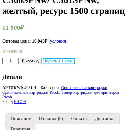
C360SFNw/ C361SFNw,
желтый, ресурс 1500 страниц
11 900
₽
Оптовая цена:
10 948
₽
(
условия
)
В наличии
Количество
В корзину
Купить в 1 клик
товара
Оригинальный
лазерный
Детали
картридж
Ricoh
АРТИКУЛ:
408191
Категории:
Оригинальные картриджи
,
SP
Оригинальные картриджи Ricoh
,
Тонер-картриджи для принтеров
C360E
Ricoh
408191
Бренд:
RICOH
для
Ricoh
SP
Описание
Отзывы (0)
Оплата
Доставка
C360DNw/
C360SNw/
Гарантия