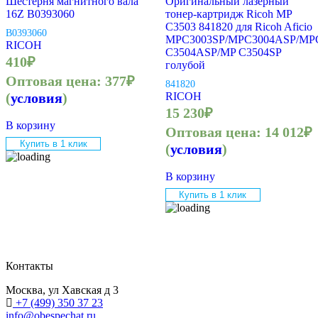
Шестерня магнитного вала
Оригинальный лазерный
16Z B0393060
тонер-картридж Ricoh MP
C3503 841820 для Ricoh Aficio
B0393060
MPC3003SP/MPC3004ASP/MP
RICOH
C3504ASP/MP C3504SP
410
₽
голубой
Оптовая цена:
377
₽
841820
(
условия
)
RICOH
15 230
₽
В корзину
Оптовая цена:
14 012
₽
Купить в 1 клик
(
условия
)
В корзину
Купить в 1 клик
Контакты
Москва, ул Хавская д 3
+7 (499) 350 37 23
info@obespechat.ru