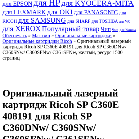
для HP
для KYOCERA-MITA
для EPSON
для OKI
для LEXMARK
для PANASONIC
для
для SAMSUNG
RICOH
для SHARP
для TOSHIBA
для WC
для XEROX
Популярный товар
Чип
Чмп
для Коника
Обеспечать
»
Магазин
»
Оригинальные картриджи
»
Оригинальные картриджи Ricoh
» Оригинальный лазерный
картридж Ricoh SP C360E 408191 для Ricoh SP C360DNw/
C360SNw/ C360SFNw/ C361SFNw, желтый, ресурс 1500
страниц
Оригинальный лазерный
картридж Ricoh SP C360E
408191 для Ricoh SP
C360DNw/ C360SNw/