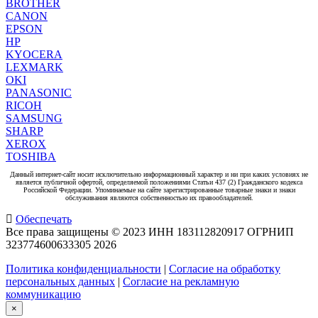
BROTHER
CANON
EPSON
HP
KYOCERA
LEXMARK
OKI
PANASONIC
RICOH
SAMSUNG
SHARP
XEROX
TOSHIBA
Данный интернет-сайт носит исключительно информационный характер и ни при каких условиях не
является публичной офертой, определяемой положениями Статьи 437 (2) Гражданского кодекса
Российской Федерации. Упоминаемые на сайте зарегистрированные товарные знаки и знаки
обслуживания являются собственностью их правообладателей.
Обеспечать
Все права защищены © 2023 ИНН 183112820917 ОГРНИП
323774600633305
2026
Политика конфиденциальности
|
Согласие на обработку
персональных данных
|
Согласие на рекламную
коммуникацию
×