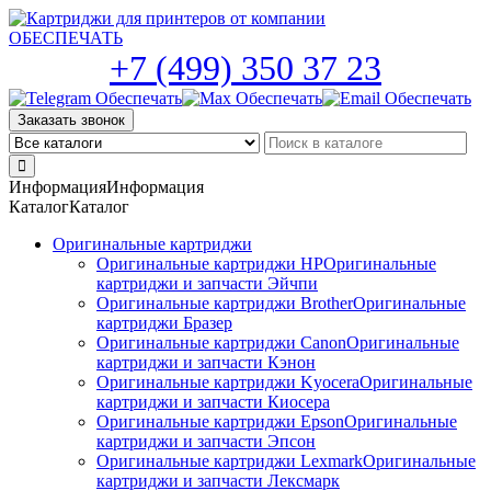
Skip
to
the
+7 (499) 350 37 23
content
Заказать звонок
Информация
Информация
Каталог
Каталог
Оригинальные картриджи
Оригинальные картриджи HP
Оригинальные
картриджи и запчасти Эйчпи
Оригинальные картриджи Brother
Оригинальные
картриджи Бразер
Оригинальные картриджи Canon
Оригинальные
картриджи и запчасти Кэнон
Оригинальные картриджи Kyocera
Оригинальные
картриджи и запчасти Киосера
Оригинальные картриджи Epson
Оригинальные
картриджи и запчасти Эпсон
Оригинальные картриджи Lexmark
Оригинальные
картриджи и запчасти Лексмарк