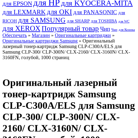
для HP
для KYOCERA-MITA
для EPSON
для OKI
для LEXMARK
для PANASONIC
для
для SAMSUNG
RICOH
для SHARP
для TOSHIBA
для WC
для XEROX
Популярный товар
Чип
Чмп
для Коника
Обеспечать
»
Магазин
»
Оригинальные картриджи
»
Оригинальные картриджи Samsung
» Оригинальный
лазерный тонер-картридж Samsung CLP-C300A/ELS для
Samsung CLP-300/ CLP-300N/ CLX-2160/ CLX-3160N/ CLX-
3160FN, голубой, 1000 страниц
Оригинальный лазерный
тонер-картридж Samsung
CLP-C300A/ELS для Samsung
CLP-300/ CLP-300N/ CLX-
2160/ CLX-3160N/ CLX-