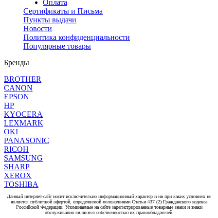
Оплата
Сертификаты и Письма
Пункты выдачи
Новости
Политика конфиденциальности
Популярные товары
Бренды
BROTHER
CANON
EPSON
HP
KYOCERA
LEXMARK
OKI
PANASONIC
RICOH
SAMSUNG
SHARP
XEROX
TOSHIBA
Данный интернет-сайт носит исключительно информационный характер и ни при каких условиях не
является публичной офертой, определяемой положениями Статьи 437 (2) Гражданского кодекса
Российской Федерации. Упоминаемые на сайте зарегистрированные товарные знаки и знаки
обслуживания являются собственностью их правообладателей.