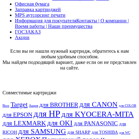
Офисная бумага
Заправка картриджей
MPS аутсорсинг печати
Информация для покупателя
Контакты | О компании |
Время работы | Наши преимущества
ГОСЗАКАЗ
Акции
Если вы не нашли нужный картридж, обратитесь к нам
любым удобным способом.
Мы найдем подходящий вариант, даже если он не представлен
на сайте.
Совместимые картриджи
для CANON
Target
для BROTHER
Bion
Акция
для COLOR
для HP
для KYOCERA-MITA
для EPSON
для OKI
для LEXMARK
для PANASONIC
для
для SAMSUNG
RICOH
для SHARP
для TOSHIBA
для WC