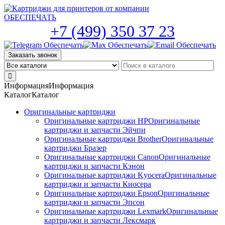
Skip
to
the
+7 (499) 350 37 23
content
Заказать звонок
Информация
Информация
Каталог
Каталог
Оригинальные картриджи
Оригинальные картриджи HP
Оригинальные
картриджи и запчасти Эйчпи
Оригинальные картриджи Brother
Оригинальные
картриджи Бразер
Оригинальные картриджи Canon
Оригинальные
картриджи и запчасти Кэнон
Оригинальные картриджи Kyocera
Оригинальные
картриджи и запчасти Киосера
Оригинальные картриджи Epson
Оригинальные
картриджи и запчасти Эпсон
Оригинальные картриджи Lexmark
Оригинальные
картриджи и запчасти Лексмарк