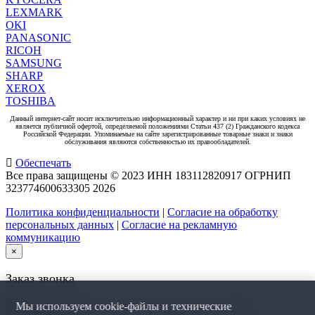
LEXMARK
OKI
PANASONIC
RICOH
SAMSUNG
SHARP
XEROX
TOSHIBA
Данный интернет-сайт носит исключительно информационный характер и ни при каких условиях не
является публичной офертой, определяемой положениями Статьи 437 (2) Гражданского кодекса
Российской Федерации. Упоминаемые на сайте зарегистрированные товарные знаки и знаки
обслуживания являются собственностью их правообладателей.
Обеспечать
Все права защищены © 2023 ИНН 183112820917 ОГРНИП
323774600633305
2026
Политика конфиденциальности
|
Согласие на обработку
персональных данных
|
Согласие на рекламную
коммуникацию
×
Заказ звонка
Мы используем cookie-файлы и технические