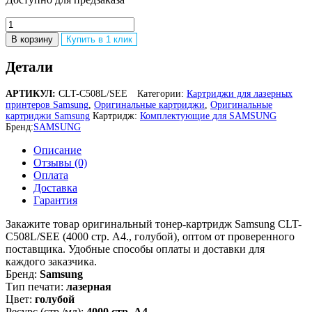
Количество
товара
В корзину
Купить в 1 клик
Оригинальный
лазерный
Детали
картридж
Samsung
АРТИКУЛ:
CLT-C508L/SEE
Категории:
Картриджи для лазерных
CLT-
принтеров Samsung
,
Оригинальные картриджи
,
Оригинальные
C508L/SEE
картриджи Samsung
Картридж:
Комплектующие для SAMSUNG
для
Бренд:
SAMSUNG
Samsung
CLP-
Описание
620/
Отзывы (0)
670/
Оплата
CLX-
Доставка
6220/
Гарантия
6250,
голубой,
Закажите товар оригинальный тонер-картридж Samsung CLT-
4000
C508L/SEE (4000 стр. А4., голубой), оптом от проверенного
страниц
поставщика. Удобные способы оплаты и доставки для
каждого заказчика.
Бренд:
Samsung
Тип печати:
лазерная
Цвет:
голубой
Ресурс (стр./мл):
4000 стр. А4.