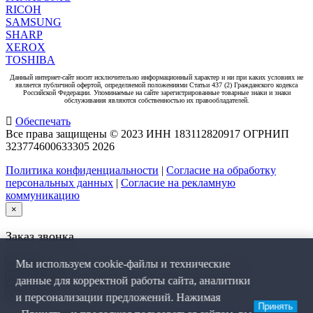
RICOH
SAMSUNG
SHARP
XEROX
TOSHIBA
Данный интернет-сайт носит исключительно информационный характер и ни при каких условиях не
является публичной офертой, определяемой положениями Статьи 437 (2) Гражданского кодекса
Российской Федерации. Упоминаемые на сайте зарегистрированные товарные знаки и знаки
обслуживания являются собственностью их правообладателей.
Обеспечать
Все права защищены © 2023 ИНН 183112820917 ОГРНИП
323774600633305
2026
Политика конфиденциальности
|
Согласие на обработку
персональных данных
|
Согласие на рекламную
коммуникацию
×
Заказ звонка
Мы используем cookie-файлы и технические
данные для корректной работы сайта, аналитики
и персонализации предложений. Нажимая
Принять