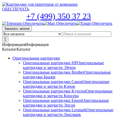
Skip
to
the
+7 (499) 350 37 23
content
Заказать звонок
Информация
Информация
Каталог
Каталог
Оригинальные картриджи
Оригинальные картриджи HP
Оригинальные
картриджи и запчасти Эйчпи
Оригинальные картриджи Brother
Оригинальные
картриджи Бразер
Оригинальные картриджи Canon
Оригинальные
картриджи и запчасти Кэнон
Оригинальные картриджи Kyocera
Оригинальные
картриджи и запчасти Киосера
Оригинальные картриджи Epson
Оригинальные
картриджи и запчасти Эпсон
Оригинальные картриджи Lexmark
Оригинальные
картриджи и запчасти Лексмарк