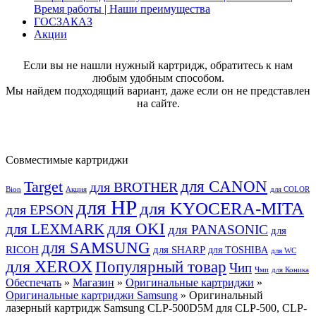
Время работы | Наши преимущества
ГОСЗАКАЗ
Акции
Если вы не нашли нужный картридж, обратитесь к нам
любым удобным способом.
Мы найдем подходящий вариант, даже если он не представлен
на сайте.
Совместимые картриджи
для CANON
Target
для BROTHER
Bion
Акция
для COLOR
для HP
для KYOCERA-MITA
для EPSON
для OKI
для LEXMARK
для PANASONIC
для
для SAMSUNG
RICOH
для SHARP
для TOSHIBA
для WC
для XEROX
Популярный товар
Чип
Чмп
для Коника
Обеспечать
»
Магазин
»
Оригинальные картриджи
»
Оригинальные картриджи Samsung
» Оригинальный
лазерный картридж Samsung CLP-500D5M для CLP-500, CLP-