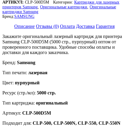
АРТИКУЛ:
CLP-500D5M
Категории:
Картриджи для лазерных
CLP-
принтеров Samsung
,
Оригинальные картриджи
,
Оригинальные
500D5M
картриджи Samsung
для
Бренд:
SAMSUNG
CLP-
500,
Описание
Отзывы (0)
Оплата
Доставка
Гарантия
CLP-
500N,
Закажите оригинальный лазерный картридж для принтера
CLP-
Samsung CLP-500D5M (5000 стр., пурпурный) оптом от
550,
проверенного поставщика. Удобные способы оплаты и
CLP-
доставки для каждого заказчика.
550N
Бренд:
Samsung
Тип печати:
лазерная
Цвет:
пурпурный
Ресурс (стр./мл):
5000 стр.
Тип картриджа:
оригинальный
Артикул:
CLP-500D5M
Подходит для:
CLP-500, CLP-500N, CLP-550, CLP-550N