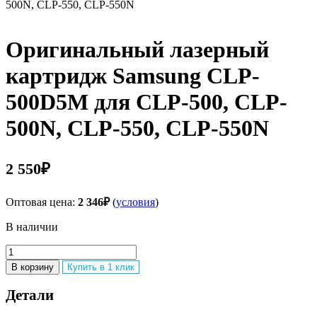
500N, CLP-550, CLP-550N
Оригинальный лазерный
картридж Samsung CLP-
500D5M для CLP-500, CLP-
500N, CLP-550, CLP-550N
2 550
₽
Оптовая цена:
2 346
₽
(
условия
)
В наличии
Количество
товара
В корзину
Купить в 1 клик
Оригинальный
лазерный
Детали
картридж
Samsung