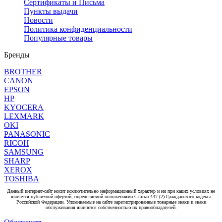
Сертификаты и Письма
Пункты выдачи
Новости
Политика конфиденциальности
Популярные товары
Бренды
BROTHER
CANON
EPSON
HP
KYOCERA
LEXMARK
OKI
PANASONIC
RICOH
SAMSUNG
SHARP
XEROX
TOSHIBA
Данный интернет-сайт носит исключительно информационный характер и ни при каких условиях не
является публичной офертой, определяемой положениями Статьи 437 (2) Гражданского кодекса
Российской Федерации. Упоминаемые на сайте зарегистрированные товарные знаки и знаки
обслуживания являются собственностью их правообладателей.