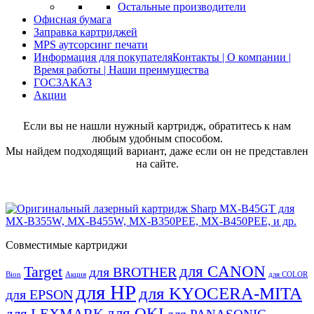
Остальные производители
Офисная бумага
Заправка картриджей
MPS аутсорсинг печати
Информация для покупателя
Контакты | О компании |
Время работы | Наши преимущества
ГОСЗАКАЗ
Акции
Если вы не нашли нужный картридж, обратитесь к нам
любым удобным способом.
Мы найдем подходящий вариант, даже если он не представлен
на сайте.
Совместимые картриджи
для CANON
Target
для BROTHER
Bion
Акция
для COLOR
для HP
для KYOCERA-MITA
для EPSON
для OKI