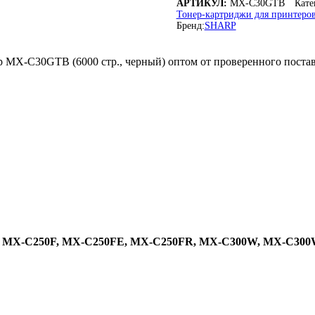
АРТИКУЛ:
MX-C30GTB
Кате
MX-
Тонер-картриджи для принтер
C30GTB
Бренд:
SHARP
для
MX-
C301,
p MX-C30GTB (6000 стр., черный) оптом от проверенного поста
MX-
C301W,
MX-
C250E,
MX-
C300E,
и
др.
 MX-C250F, MX-C250FE, MX-C250FR, MX-C300W, MX-C300W