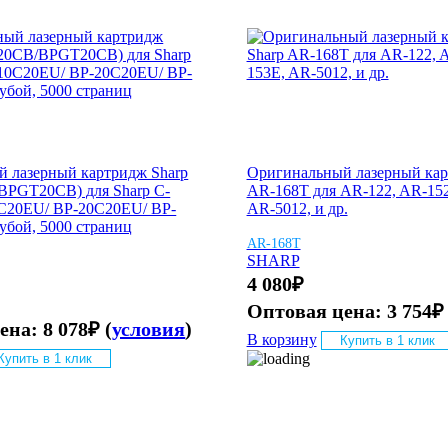
 лазерный картридж Sharp
Оригинальный лазерный кар
BPGT20CB) для Sharp C-
AR-168T для AR-122, AR-152
C20EU/ BP-20C20EU/ BP-
AR-5012, и др.
убой, 5000 страниц
AR-168T
SHARP
4 080
₽
Оптовая цена:
3 754
₽
цена:
8 078
₽
(
условия
)
В корзину
Купить в 1 клик
Купить в 1 клик