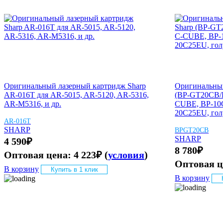
Оригинальный лазерный картридж Sharp
Оригинальный
AR-016T для AR-5015, AR-5120, AR-5316,
(BP-GT20CB/
AR-M5316, и др.
CUBE, BP-10
20C25EU, гол
AR-016T
SHARP
BPGT20CB
SHARP
4 590
₽
8 780
₽
Оптовая цена:
4 223
₽
(
условия
)
Оптовая 
В корзину
Купить в 1 клик
В корзину