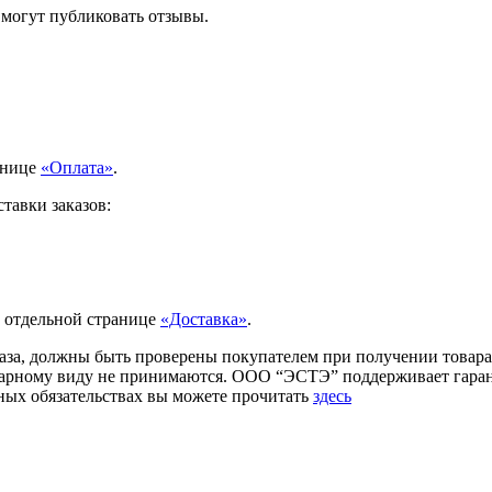
 могут публиковать отзывы.
анице
«Оплата»
.
тавки заказов:
а отдельной странице
«Доставка»
.
аза, должны быть проверены покупателем при получении товара.
товарному виду не принимаются. ООО “ЭСТЭ” поддерживает гар
ых обязательствах вы можете прочитать
здесь