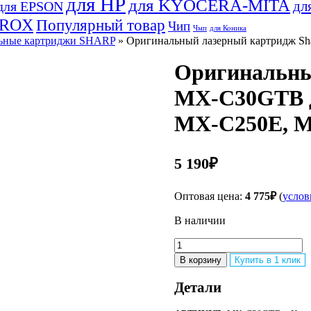
для HP
для KYOCERA-MITA
дл
для EPSON
EROX
Популярный товар
Чип
Чмп
для Коника
ьные картриджи SHARP
» Оригинальный лазерный картридж S
Оригинальны
MX-C30GTB 
MX-C250E, M
5 190
₽
Оптовая цена:
4 775
₽
(
услов
В наличии
Количество
товара
В корзину
Купить в 1 клик
Оригинальный
лазерный
Детали
картридж
Sharp