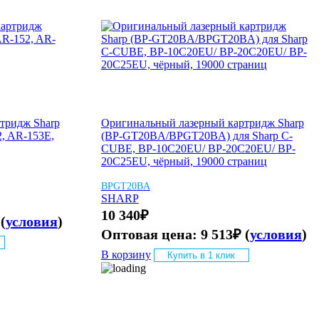
тридж Sharp
Оригинальный лазерный картридж Sharp
, AR-153E,
(BP-GT20BA/BPGT20BA) для Sharp C-
CUBE, BP-10C20EU/ BP-20C20EU/ BP-
20C25EU, чёрный, 19000 страниц
BPGT20BA
SHARP
10 340
₽
(
условия
)
Оптовая цена:
9 513
₽
(
условия
)
В корзину
Купить в 1 клик