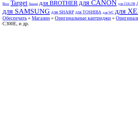
для CANON
Target
для BROTHER
Bion
Акция
для COLOR
для SAMSUNG
для X
для SHARP
для TOSHIBA
для WC
Обеспечать
»
Магазин
»
Оригинальные картриджи
»
Оригинал
C300E, и др.