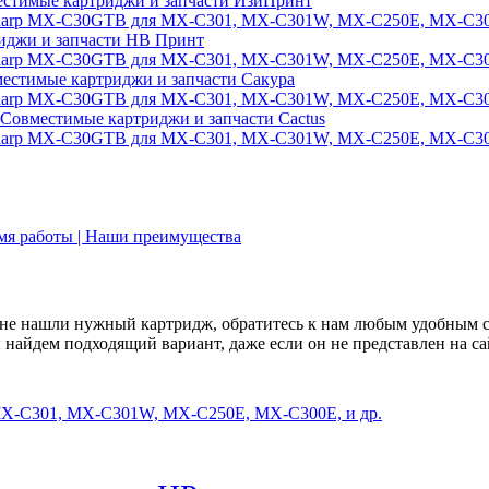
стимые картриджи и запчасти ИзиПринт
иджи и запчасти НВ Принт
естимые картриджи и запчасти Сакура
Совместимые картриджи и запчасти Cactus
емя работы | Наши преимущества
не нашли нужный картридж, обратитесь к нам любым удобным 
найдем подходящий вариант, даже если он не представлен на са