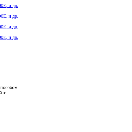
способом.
йте.