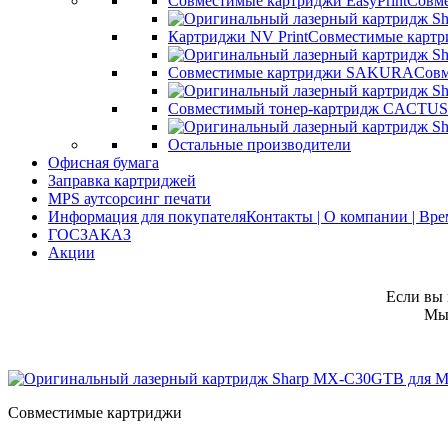
Совместимые картриджи EasyPrint
Совме
Картриджи NV Print
Совместимые картр
Совместимые картриджи SAKURA
Совм
Совместимый тонер-картридж CACTUS
Остальные производители
Офисная бумага
Заправка картриджей
MPS аутсорсинг печати
Информация для покупателя
Контакты | О компании | Вр
ГОСЗАКАЗ
Акции
Если вы 
Мы 
Совместимые картриджи