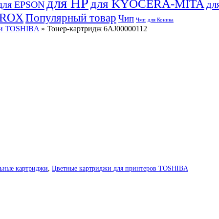
для HP
для KYOCERA-MITA
дл
для EPSON
EROX
Популярный товар
Чип
Чмп
для Коника
и TOSHIBA
» Тонер-картридж 6AJ00000112
ьные картриджи
,
Цветные картриджи для принтеров TOSHIBA