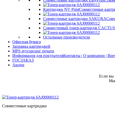
Совместимые картриджи EasyPrint
Совме
Картриджи NV Print
Совместимые картр
Совместимые картриджи SAKURA
Совм
Совместимый тонер-картридж CACTUS
Остальные производители
Офисная бумага
Заправка картриджей
MPS аутсорсинг печати
Информация для покупателя
Контакты | О компании | Вр
ГОСЗАКАЗ
Акции
Если вы 
Мы 
Совместимые картриджи