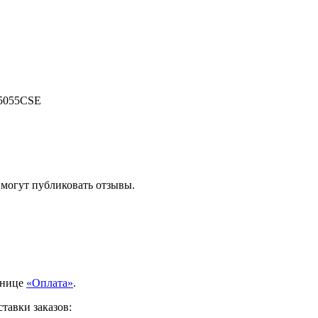
5055CSE
 могут публиковать отзывы.
анице
«Оплата»
.
тавки заказов: