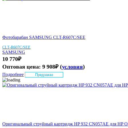
Фотобарабан SAMSUNG CLT-R607C/SEE
CLT-R607C/SEE
SAMSUNG
10 770
₽
Оптовая цена:
9 908
₽
(
условия
)
Подробнее
Предзаказ
Оригинальный струйный картридж HP 932 CN057AE для HP Office