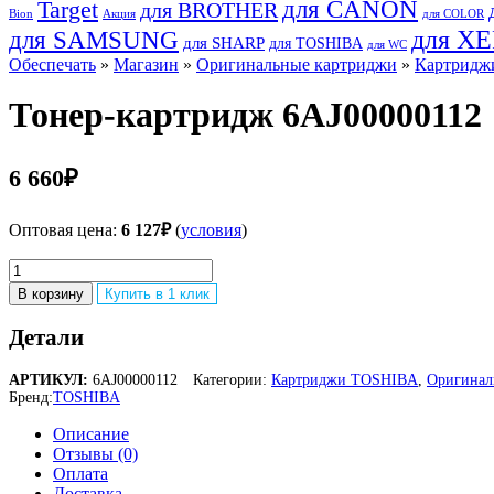
для CANON
Target
для BROTHER
Bion
Акция
для COLOR
для SAMSUNG
для X
для SHARP
для TOSHIBA
для WC
Обеспечать
»
Магазин
»
Оригинальные картриджи
»
Картридж
Тонер-картридж 6AJ00000112
6 660
₽
Оптовая цена:
6 127
₽
(
условия
)
Количество
товара
В корзину
Купить в 1 клик
Тонер-
картридж
Детали
6AJ00000112
АРТИКУЛ:
6AJ00000112
Категории:
Картриджи TOSHIBA
,
Оригинал
Бренд:
TOSHIBA
Описание
Отзывы (0)
Оплата
Доставка