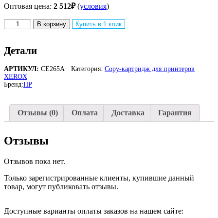
Оптовая цена:
2 512
₽
(
условия
)
Количество
В корзину
Купить в 1 клик
товара
Бункер
для
Детали
сбора
отработанного
АРТИКУЛ:
CE265A
Категория:
Copy-картридж для принтеров
тонера
XEROX
HP
Бренд:
HP
648A
CE265A
(36
Отзывы (0)
Оплата
Доставка
Гарантия
000
стр)
Отзывы
Отзывов пока нет.
Только зарегистрированные клиенты, купившие данный
товар, могут публиковать отзывы.
Доступные варианты оплаты заказов на нашем сайте: