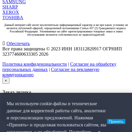
SAMSUNG
SHARP
XEROX
TOSHIBA
Данный интернет-сайт носит исключительно информационный характер и ни при каких условиях не
является публичной офертой, определяемой положениями Статьи 437 (2) Гражданского кодекса
Российской Федерации. Упоминаемые на сайте зарегистрированные товарные знаки и знаки
обслуживания являются собственностью их правообладателей.
Обеспечать
Все права защищены © 2023 ИНН 183112820917 ОГРНИП
323774600633305
2026
Политика конфиденциальности
|
Согласие на обработку
персональных данных
|
Согласие на рекламную
коммуникацию
×
Заказ звонка
Мы используем cookie-файлы и технические
данные для корректной работы сайта, аналитики
и персонализации предложений. Нажимая
Принять
«Принять» и продолжая пользоваться сайтом, вы
Я даю согласие на
обработку персональных данных
, на
соглашаетесь с их обработкой. Подробнее — в