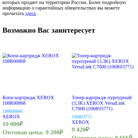
которых продает на территории России. Более подробную
информацию о гарантийных обязательствах вы можете
прочитать
здесь
Возможно Вас заинтересует
Копи-картридж XEROX
Тонер-картридж пурпурный
108R00868
(3,3K) XEROX VersaLink
C7000 (106R03771)
108R00868
XEROX
106R03771
XEROX
10 000
₽
9 420
₽
Оптовая цена:
9 200
₽
Оптовая цена:
8 666
₽