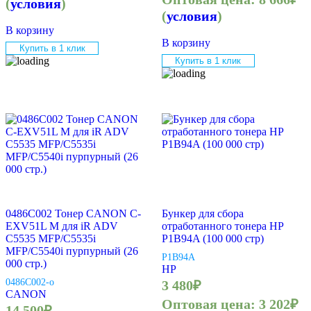
(
условия
)
(
условия
)
В корзину
В корзину
Купить в 1 клик
Купить в 1 клик
0486C002 Тонер CANON C-
Бункер для сбора
EXV51L M для iR ADV
отработанного тонера HP
C5535 MFP/C5535i
P1B94A (100 000 стр)
MFP/C5540i пурпурный (26
P1B94A
000 стр.)
HP
0486C002-o
3 480
₽
CANON
Оптовая цена:
3 202
₽
14 500
₽