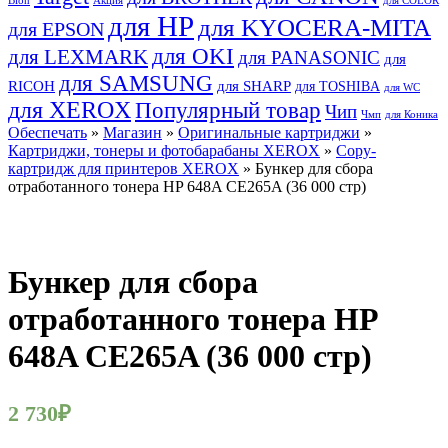
Bion
Акция
для COLOR
для HP
для KYOCERA-MITA
для EPSON
для OKI
для LEXMARK
для PANASONIC
для
для SAMSUNG
RICOH
для SHARP
для TOSHIBA
для WC
для XEROX
Популярный товар
Чип
Чмп
для Коника
Обеспечать
»
Магазин
»
Оригинальные картриджи
»
Картриджи, тонеры и фотобарабаны XEROX
»
Copy-
картридж для принтеров XEROX
» Бункер для сбора
отработанного тонера HP 648A CE265A (36 000 стр)
Бункер для сбора
отработанного тонера HP
648A CE265A (36 000 стр)
2 730
₽