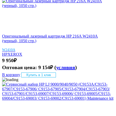
Оригинальный лазерный картридж HP 216A W2410A
(черный, 1050 стр.)
W2410A
HP
XEROX
9 950
₽
Оптовая цена:
9 154
₽
(
условия
)
В корзину
Купить в 1 клик