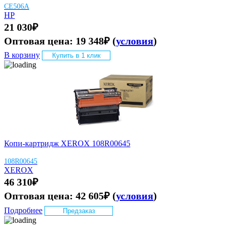
CE506A
HP
21 030
₽
Оптовая цена:
19 348
₽
(
условия
)
В корзину
Купить в 1 клик
Копи-картридж XEROX 108R00645
108R00645
XEROX
46 310
₽
Оптовая цена:
42 605
₽
(
условия
)
Подробнее
Предзаказ