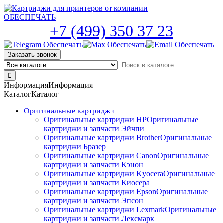
Skip
to
the
+7 (499) 350 37 23
content
Заказать звонок
Информация
Информация
Каталог
Каталог
Оригинальные картриджи
Оригинальные картриджи HP
Оригинальные
картриджи и запчасти Эйчпи
Оригинальные картриджи Brother
Оригинальные
картриджи Бразер
Оригинальные картриджи Canon
Оригинальные
картриджи и запчасти Кэнон
Оригинальные картриджи Kyocera
Оригинальные
картриджи и запчасти Киосера
Оригинальные картриджи Epson
Оригинальные
картриджи и запчасти Эпсон
Оригинальные картриджи Lexmark
Оригинальные
картриджи и запчасти Лексмарк