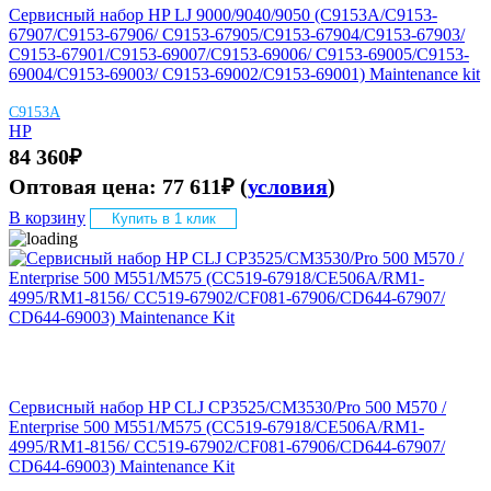
Сервисный набор HP LJ 9000/9040/9050 (C9153A/C9153-
67907/C9153-67906/ C9153-67905/C9153-67904/C9153-67903/
C9153-67901/C9153-69007/C9153-69006/ C9153-69005/C9153-
69004/C9153-69003/ C9153-69002/C9153-69001) Maintenance kit
C9153A
HP
84 360
₽
Оптовая цена:
77 611
₽
(
условия
)
В корзину
Купить в 1 клик
Сервисный набор HP CLJ CP3525/CM3530/Pro 500 M570 /
Enterprise 500 M551/M575 (CC519-67918/CE506A/RM1-
4995/RM1-8156/ CC519-67902/CF081-67906/CD644-67907/
CD644-69003) Maintenance Kit