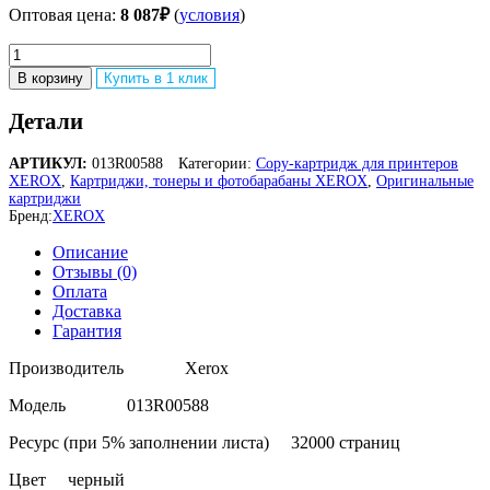
Оптовая цена:
8 087
₽
(
условия
)
Количество
товара
В корзину
Купить в 1 клик
Копи-
картридж
Детали
XEROX
013R00588
АРТИКУЛ:
013R00588
Категории:
Copy-картридж для принтеров
XEROX
,
Картриджи, тонеры и фотобарабаны XEROX
,
Оригинальные
картриджи
Бренд:
XEROX
Описание
Отзывы (0)
Оплата
Доставка
Гарантия
Производитель Xerox
Модель 013R00588
Ресурс (при 5% заполнении листа) 32000 страниц
Цвет черный