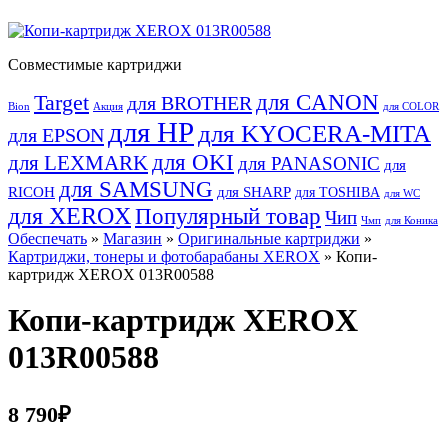
Совместимые картриджи
для CANON
Target
для BROTHER
Bion
Акция
для COLOR
для HP
для KYOCERA-MITA
для EPSON
для OKI
для LEXMARK
для PANASONIC
для
для SAMSUNG
RICOH
для SHARP
для TOSHIBA
для WC
для XEROX
Популярный товар
Чип
Чмп
для Коника
Обеспечать
»
Магазин
»
Оригинальные картриджи
»
Картриджи, тонеры и фотобарабаны XEROX
» Копи-
картридж XEROX 013R00588
Копи-картридж XEROX
013R00588
8 790
₽