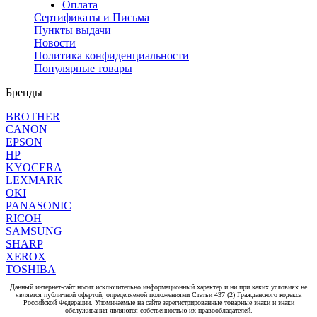
Оплата
Сертификаты и Письма
Пункты выдачи
Новости
Политика конфиденциальности
Популярные товары
Бренды
BROTHER
CANON
EPSON
HP
KYOCERA
LEXMARK
OKI
PANASONIC
RICOH
SAMSUNG
SHARP
XEROX
TOSHIBA
Данный интернет-сайт носит исключительно информационный характер и ни при каких условиях не
является публичной офертой, определяемой положениями Статьи 437 (2) Гражданского кодекса
Российской Федерации. Упоминаемые на сайте зарегистрированные товарные знаки и знаки
обслуживания являются собственностью их правообладателей.