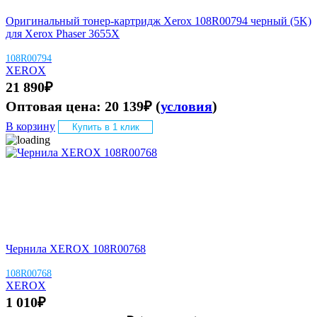
Оригинальный тонер-картридж Xerox 108R00794 черный (5K)
для Xerox Phaser 3655X
108R00794
XEROX
21 890
₽
Оптовая цена:
20 139
₽
(
условия
)
В корзину
Купить в 1 клик
Чернила XEROX 108R00768
108R00768
XEROX
1 010
₽