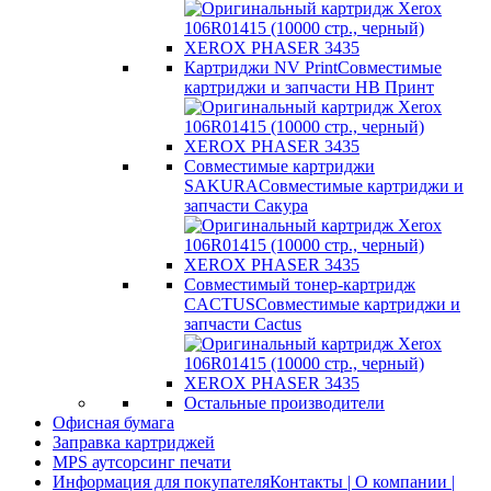
Картриджи NV Print
Совместимые
картриджи и запчасти НВ Принт
Совместимые картриджи
SAKURA
Совместимые картриджи и
запчасти Сакура
Совместимый тонер-картридж
CACTUS
Совместимые картриджи и
запчасти Cactus
Остальные производители
Офисная бумага
Заправка картриджей
MPS аутсорсинг печати
Информация для покупателя
Контакты | О компании |