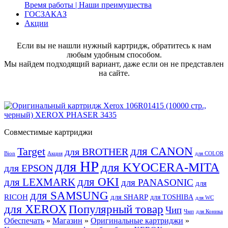
Время работы | Наши преимущества
ГОСЗАКАЗ
Акции
Если вы не нашли нужный картридж, обратитесь к нам
любым удобным способом.
Мы найдем подходящий вариант, даже если он не представлен
на сайте.
Совместимые картриджи
для CANON
Target
для BROTHER
Bion
Акция
для COLOR
для HP
для KYOCERA-MITA
для EPSON
для OKI
для LEXMARK
для PANASONIC
для
для SAMSUNG
RICOH
для SHARP
для TOSHIBA
для WC
для XEROX
Популярный товар
Чип
Чмп
для Коника
Обеспечать
»
Магазин
»
Оригинальные картриджи
»