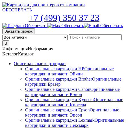
Skip
to
the
+7 (499) 350 37 23
content
Заказать звонок
Информация
Информация
Каталог
Каталог
Оригинальные картриджи
Оригинальные картриджи HP
Оригинальные
картриджи и запчасти Эйчпи
Оригинальные картриджи Brother
Оригинальные
картриджи Бразер
Оригинальные картриджи Canon
Оригинальные
картриджи и запчасти Кэнон
Оригинальные картриджи Kyocera
Оригинальные
картриджи и запчасти Киосера
Оригинальные картриджи Epson
Оригинальные
картриджи и запчасти Эпсон
Оригинальные картриджи Lexmark
Оригинальные
картриджи и запчасти Лексмарк