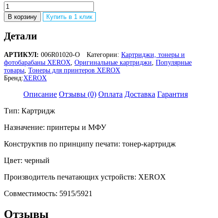
Количество
товара
В корзину
Купить в 1 клик
Тонер
XEROX
Детали
006R01020
АРТИКУЛ:
006R01020-O
Категории:
Картриджи, тонеры и
фотобарабаны XEROX
,
Оригинальные картриджи
,
Популярные
товары
,
Тонеры для принтеров XEROX
Бренд:
XEROX
Описание
Отзывы (0)
Оплата
Доставка
Гарантия
Тип: Картридж
Назначение: принтеры и МФУ
Конструктив по принципу печати: тонер-картридж
Цвет: черный
Производитель печатающих устройств: XEROX
Совместимость: 5915/5921
Отзывы