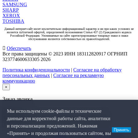
SAMSUNG
SHARP
XEROX
TOSHIBA
Данный интернет-сайт носит исключительно информационный характер и ни при каких условиях не
является публичной офертой, определяемой положениями Статьи 437 (2) Гражданского кодекса
Российской Федерации. Упоминаемые на сайте зарегистрированные товарные знаки и знаки
обслуживания являются собственностью их правообладателей.
Обеспечать
Все права защищены © 2023 ИНН 183112820917 ОГРНИП
323774600633305
2026
Политика конфиденциальности
|
Согласие на обработку
персональных данных
|
Согласие на рекламную
коммуникацию
×
Заказ звонка
Мы используем cookie-файлы и технические
данные для корректной работы сайта, аналитики
и персонализации предложений. Нажимая
Принять
«Принять» и продолжая пользоваться сайтом, вы
Я даю согласие на
обработку персональных данных
, на