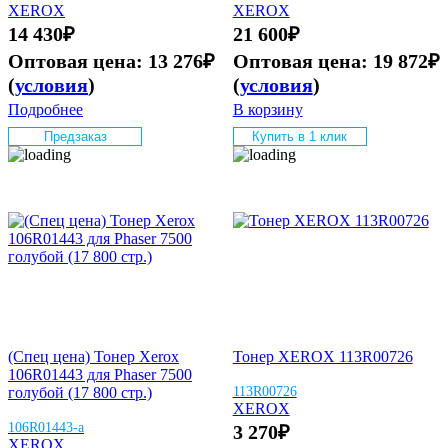
XEROX
XEROX
14 430
₽
21 600
₽
Оптовая цена:
13 276
₽
Оптовая цена:
19 872
₽
(
условия
)
(
условия
)
Подробнее
В корзину
Предзаказ
Купить в 1 клик
(Спец цена) Тонер Xerox
Тонер XEROX 113R00726
106R01443 для Phaser 7500
голубой (17 800 стр.)
113R00726
XEROX
106R01443-а
3 270
₽
XEROX