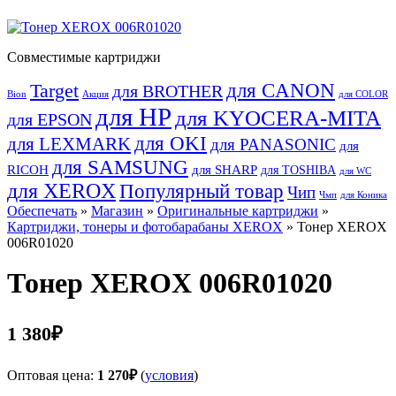
Совместимые картриджи
для CANON
Target
для BROTHER
Bion
Акция
для COLOR
для HP
для KYOCERA-MITA
для EPSON
для OKI
для LEXMARK
для PANASONIC
для
для SAMSUNG
RICOH
для SHARP
для TOSHIBA
для WC
для XEROX
Популярный товар
Чип
Чмп
для Коника
Обеспечать
»
Магазин
»
Оригинальные картриджи
»
Картриджи, тонеры и фотобарабаны XEROX
» Тонер XEROX
006R01020
Тонер XEROX 006R01020
1 380
₽
Оптовая цена:
1 270
₽
(
условия
)