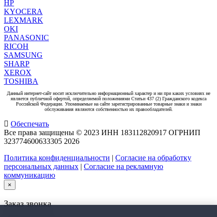
HP
KYOCERA
LEXMARK
OKI
PANASONIC
RICOH
SAMSUNG
SHARP
XEROX
TOSHIBA
Данный интернет-сайт носит исключительно информационный характер и ни при каких условиях не
является публичной офертой, определяемой положениями Статьи 437 (2) Гражданского кодекса
Российской Федерации. Упоминаемые на сайте зарегистрированные товарные знаки и знаки
обслуживания являются собственностью их правообладателей.
Обеспечать
Все права защищены © 2023 ИНН 183112820917 ОГРНИП
323774600633305
2026
Политика конфиденциальности
|
Согласие на обработку
персональных данных
|
Согласие на рекламную
коммуникацию
×
Заказ звонка