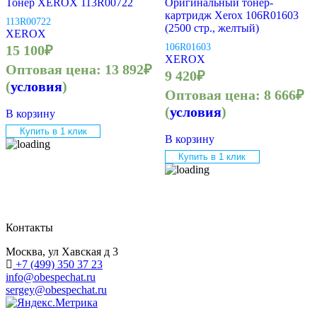
Тонер XEROX 113R00722
Оригинальный тонер-
картридж Xerox 106R01603
113R00722
(2500 стр., желтый)
XEROX
106R01603
15 100
₽
XEROX
Оптовая цена:
13 892
₽
9 420
₽
(
условия
)
Оптовая цена:
8 666
₽
(
условия
)
В корзину
Купить в 1 клик
В корзину
Купить в 1 клик
Контакты
Москва, ул Хавская д 3
+7 (499) 350 37 23
info@obespechat.ru
sergey@obespechat.ru