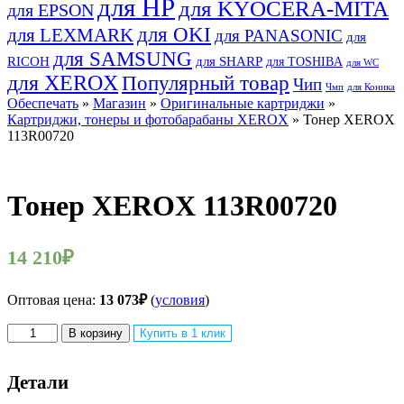
для HP
для KYOCERA-MITA
для EPSON
для OKI
для LEXMARK
для PANASONIC
для
для SAMSUNG
RICOH
для SHARP
для TOSHIBA
для WC
для XEROX
Популярный товар
Чип
Чмп
для Коника
Обеспечать
»
Магазин
»
Оригинальные картриджи
»
Картриджи, тонеры и фотобарабаны XEROX
» Тонер XEROX
113R00720
Тонер XEROX 113R00720
14 210
₽
Оптовая цена:
13 073
₽
(
условия
)
Количество
В корзину
Купить в 1 клик
товара
Тонер
XEROX
Детали
113R00720