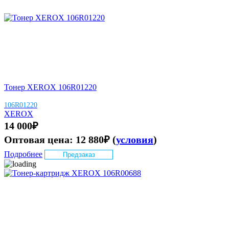
Тонер XEROX 106R01220
106R01220
XEROX
14 000
₽
Оптовая цена:
12 880
₽
(
условия
)
Подробнее
Предзаказ