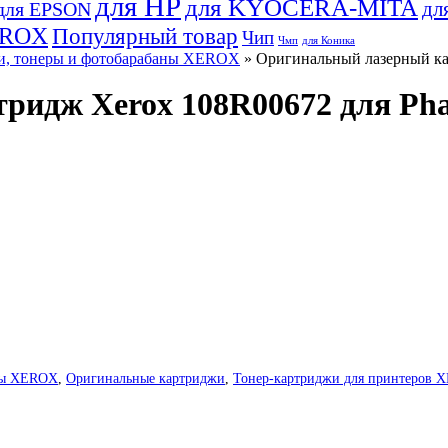
для HP
для KYOCERA-MITA
дл
для EPSON
EROX
Популярный товар
Чип
Чмп
для Коника
и, тонеры и фотобарабаны XEROX
» Оригинальный лазерный кар
идж Xerox 108R00672 для Phase
аны XEROX
,
Оригинальные картриджи
,
Тонер-картриджи для принтеров