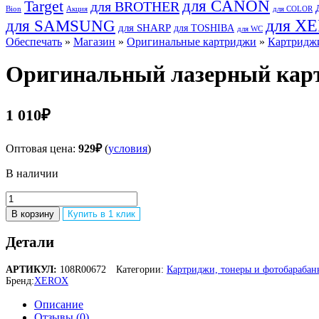
для CANON
Target
для BROTHER
Bion
Акция
для COLOR
для SAMSUNG
для X
для SHARP
для TOSHIBA
для WC
Обеспечать
»
Магазин
»
Оригинальные картриджи
»
Картридж
Оригинальный лазерный картр
1 010
₽
Оптовая цена:
929
₽
(
условия
)
В наличии
Количество
товара
В корзину
Купить в 1 клик
Оригинальный
лазерный
Детали
картридж
Xerox
АРТИКУЛ:
108R00672
Категории:
Картриджи, тонеры и фотобараб
108R00672
Бренд:
XEROX
для
Phaser
Описание
8500,
Отзывы (0)