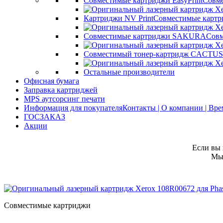
Совместимые картриджи EasyPrint
Совме
Картриджи NV Print
Совместимые картр
Совместимые картриджи SAKURA
Совм
Совместимый тонер-картридж CACTUS
Остальные производители
Офисная бумага
Заправка картриджей
MPS аутсорсинг печати
Информация для покупателя
Контакты | О компании | Вр
ГОСЗАКАЗ
Акции
Если вы 
Мы 
Совместимые картриджи