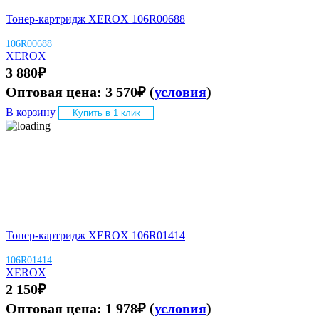
Тонер-картридж XEROX 106R00688
106R00688
XEROX
3 880
₽
Оптовая цена:
3 570
₽
(
условия
)
В корзину
Купить в 1 клик
Тонер-картридж XEROX 106R01414
106R01414
XEROX
2 150
₽
Оптовая цена:
1 978
₽
(
условия
)