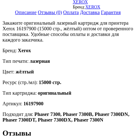
Phaser
XEROX
7300B,
Бренд:
XEROX
Описание
Отзывы (0)
Оплата
Доставка
Гарантия
Phaser
7300DN,
Закажите оригинальный лазерный картридж для принтера
Phaser
Xerox 16197900 (15000 стр., жёлтый) оптом от проверенного
7300DT,
поставщика. Удобные способы оплаты и доставки для
и
каждого заказчика.
др.
Бренд:
Xerox
Тип печати:
лазерная
Цвет:
жёлтый
Ресурс (стр./мл):
15000 стр.
Тип картриджа:
оригинальный
Артикул:
16197900
Подходит для:
Phaser 7300, Phaser 7300B, Phaser 7300DN,
Phaser 7300DT, Phaser 7300DX, Phaser 7300N
Отзывы