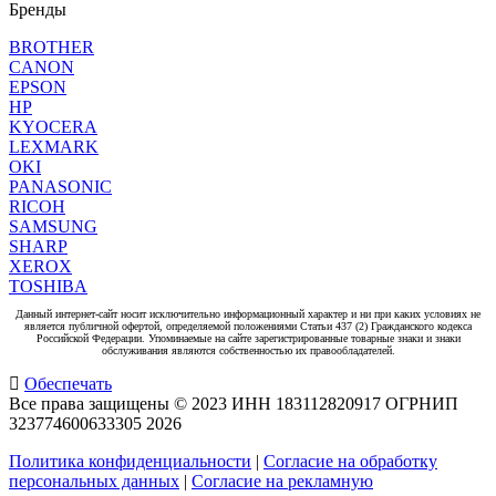
Бренды
BROTHER
CANON
EPSON
HP
KYOCERA
LEXMARK
OKI
PANASONIC
RICOH
SAMSUNG
SHARP
XEROX
TOSHIBA
Данный интернет-сайт носит исключительно информационный характер и ни при каких условиях не
является публичной офертой, определяемой положениями Статьи 437 (2) Гражданского кодекса
Российской Федерации. Упоминаемые на сайте зарегистрированные товарные знаки и знаки
обслуживания являются собственностью их правообладателей.
Обеспечать
Все права защищены © 2023 ИНН 183112820917 ОГРНИП
323774600633305
2026
Политика конфиденциальности
|
Согласие на обработку
персональных данных
|
Согласие на рекламную