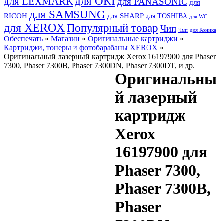
для OKI
для LEXMARK
для PANASONIC
для
для SAMSUNG
RICOH
для SHARP
для TOSHIBA
для WC
для XEROX
Популярный товар
Чип
Чмп
для Коника
Обеспечать
»
Магазин
»
Оригинальные картриджи
»
Картриджи, тонеры и фотобарабаны XEROX
»
Оригинальный лазерный картридж Xerox 16197900 для Phaser
7300, Phaser 7300B, Phaser 7300DN, Phaser 7300DT, и др.
Оригинальны
й лазерный
картридж
Xerox
16197900 для
Phaser 7300,
Phaser 7300B,
Phaser