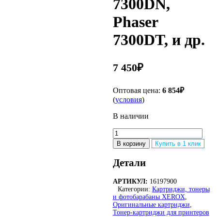
7300DN,
Phaser
7300DT, и др.
7 450
₽
Оптовая цена:
6 854
₽
(
условия
)
В наличии
Количество
товара
В корзину
Купить в 1 клик
Оригинальный
лазерный
Детали
картридж
Xerox
АРТИКУЛ:
16197900
16197900
Категории:
Картриджи, тонеры
для
и фотобарабаны XEROX
,
Phaser
Оригинальные картриджи
,
7300,
Тонер-картриджи для принтеров