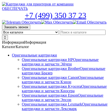
Skip
to
the
+7 (499) 350 37 23
content
Заказать звонок
Информация
Информация
Каталог
Каталог
Оригинальные картриджи
Оригинальные картриджи HP
Оригинальные
картриджи и запчасти Эйчпи
Оригинальные картриджи Brother
Оригинальные
картриджи Бразер
Оригинальные картриджи Canon
Оригинальные
картриджи и запчасти Кэнон
Оригинальные картриджи Kyocera
Оригинальные
картриджи и запчасти Киосера
Оригинальные картриджи Epson
Оригинальные
картриджи и запчасти Эпсон
Оригинальные картриджи Lexmark
Оригинальные
картриджи и запчасти Лексмарк