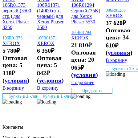
106R01373
106R01371​
106R01294
черный (3500
(14000 стр.,
черный (35K)
006R01238
XEROX
стр.) для
черный) для
для Xerox
Xerox Phaser
Xerox Phaser
Phaser 5550
37 620
₽
3250
3600
Оптовая
106R01294
цена:
34
XEROX
106R01373
106R01371
XEROX
XEROX
21 810
₽
610
₽
5 780
₽
6 350
₽
Оптовая
(
условия
)
Оптовая
Оптовая
цена:
20
В корзину
цена:
5
цена:
5
065
₽
Купить в 1 кл
318
₽
842
₽
(
условия
)
(
условия
)
(
условия
)
Подробнее
В корзину
В корзину
Предзаказ
Купить в 1 клик
Купить в 1 клик
Контакты
Москва, ул Хавская д 3