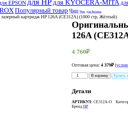
для HP
для KYOCERA-MITA
дл
для EPSON
EROX
Популярный товар
Чип
Чмп
для Коника
лазерный картридж HP 126A (CE312A) (1000 стр, Жёлтый)
Оригинальны
126A (CE312A
4 760
₽
Оптовая цена:
4 379
₽
(
услов
Количество
В корзину
Купить 
товара
Оригинальный
лазерный
Детали
картридж
HP
АРТИКУЛ:
CE312A-O
Катего
126A
Бренд:
HP
(CE312A)
(1000
стр,
Жёлтый)