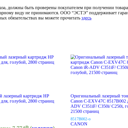
аза, должны быть проверены покупателем при получении товара.
товарному виду не принимаются. ООО “ЭСТЭ” поддерживает гар
ых обязательствах вы можете прочитать
здесь
й лазерный картридж HP
Оригинальный лазерный тон
для, голубой, 2800 страниц
Canon C-EXV47C 8517B002 д
ADV C351iF/ C350i/ C250i, г
21500 страниц
8517B002-o
CANON