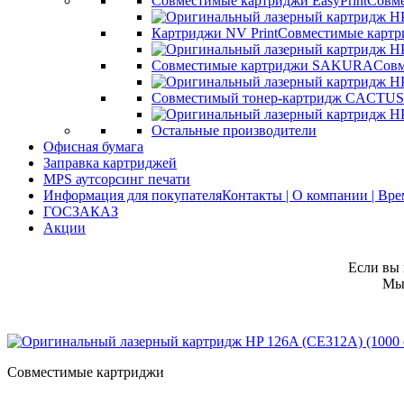
Совместимые картриджи EasyPrint
Совме
Картриджи NV Print
Совместимые картр
Совместимые картриджи SAKURA
Совм
Совместимый тонер-картридж CACTUS
Остальные производители
Офисная бумага
Заправка картриджей
MPS аутсорсинг печати
Информация для покупателя
Контакты | О компании | Вр
ГОСЗАКАЗ
Акции
Если вы 
Мы 
Совместимые картриджи