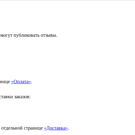
 могут публиковать отзывы.
анице
«Оплата»
.
тавки заказов:
а отдельной странице
«Доставка»
.