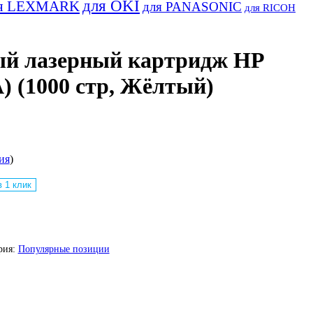
для OKI
я LEXMARK
для PANASONIC
для RICOH
й лазерный картридж HP
) (1000 стр, Жёлтый)
ия
)
в 1 клик
рия:
Популярные позиции