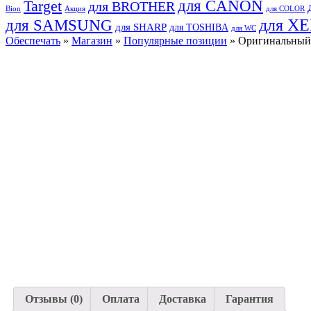
для CANON
Target
для BROTHER
Bion
Акция
для COLOR
для SAMSUNG
для X
для SHARP
для TOSHIBA
для WC
Обеспечать
»
Магазин
»
Популярные позиции
» Оригинальный 
Отзывы (0)
Оплата
Доставка
Гарантия