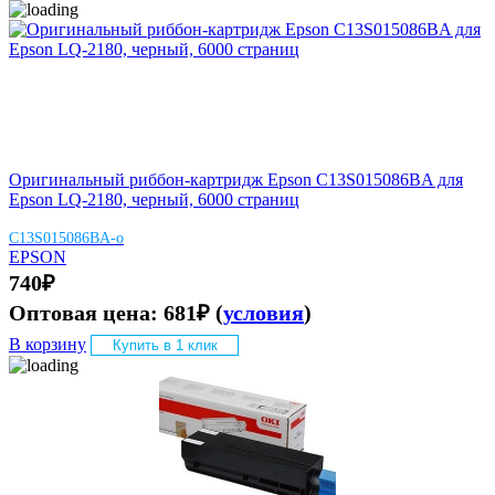
Оригинальный риббон-картридж Epson C13S015086BA для
Epson LQ-2180, черный, 6000 страниц
C13S015086BA-o
EPSON
740
₽
Оптовая цена:
681
₽
(
условия
)
В корзину
Купить в 1 клик