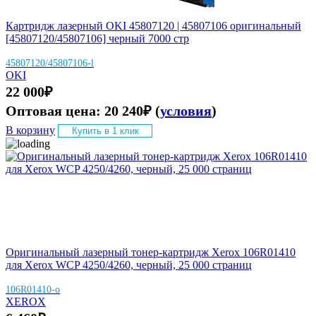
Картридж лазерный OKI 45807120 | 45807106 оригинальный
[45807120/45807106] черный 7000 стр
45807120/45807106-l
OKI
22 000
₽
Оптовая цена:
20 240
₽
(
условия
)
В корзину
Купить в 1 клик
Оригинальный лазерный тонер-картридж Xerox 106R01410
для Xerox WCP 4250/4260, черный, 25 000 страниц
106R01410-o
XEROX