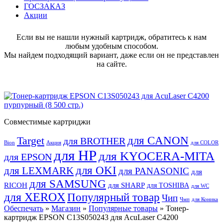
ГОСЗАКАЗ
Акции
Если вы не нашли нужный картридж, обратитесь к нам
любым удобным способом.
Мы найдем подходящий вариант, даже если он не представлен
на сайте.
Совместимые картриджи
для CANON
Target
для BROTHER
Bion
Акция
для COLOR
для HP
для KYOCERA-MITA
для EPSON
для OKI
для LEXMARK
для PANASONIC
для
для SAMSUNG
RICOH
для SHARP
для TOSHIBA
для WC
для XEROX
Популярный товар
Чип
Чмп
для Коника
Обеспечать
»
Магазин
»
Популярные товары
» Тонер-
картридж EPSON C13S050243 для AcuLaser C4200