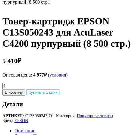
пурпурный (8 500 стр.)
Тонер-картридж EPSON
C13S050243 для AcuLaser
C4200 пурпурный (8 500 стр.)
5 410
₽
Оптовая цена:
4 977
₽
(
условия
)
Количество
товара
В корзину
Купить в 1 клик
Тонер-
картридж
Детали
EPSON
C13S050243
АРТИКУЛ:
C13S050243-O
Категория:
Популярные товары
для
Бренд:
EPSON
AcuLaser
C4200
Описание
пурпурный