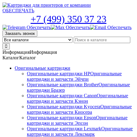
Skip
to
the
+7 (499) 350 37 23
content
Заказать звонок
Информация
Информация
Каталог
Каталог
Оригинальные картриджи
Оригинальные картриджи HP
Оригинальные
картриджи и запчасти Эйчпи
Оригинальные картриджи Brother
Оригинальные
картриджи Бразер
Оригинальные картриджи Canon
Оригинальные
картриджи и запчасти Кэнон
Оригинальные картриджи Kyocera
Оригинальные
картриджи и запчасти Киосера
Оригинальные картриджи Epson
Оригинальные
картриджи и запчасти Эпсон
Оригинальные картриджи Lexmark
Оригинальные
картриджи и запчасти Лексмарк