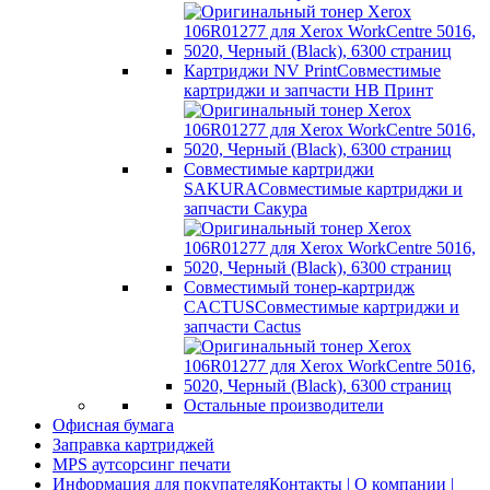
Картриджи NV Print
Совместимые
картриджи и запчасти НВ Принт
Совместимые картриджи
SAKURA
Совместимые картриджи и
запчасти Сакура
Совместимый тонер-картридж
CACTUS
Совместимые картриджи и
запчасти Cactus
Остальные производители
Офисная бумага
Заправка картриджей
MPS аутсорсинг печати
Информация для покупателя
Контакты | О компании |