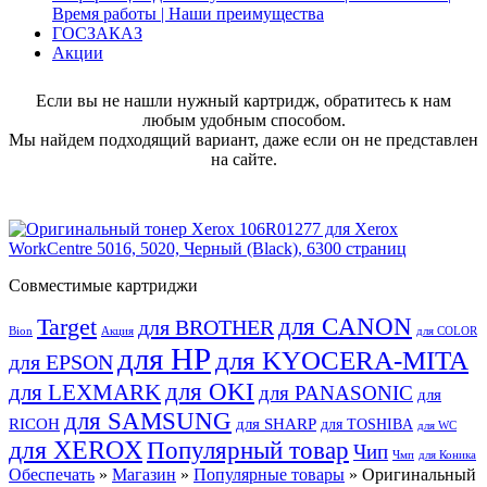
Время работы | Наши преимущества
ГОСЗАКАЗ
Акции
Если вы не нашли нужный картридж, обратитесь к нам
любым удобным способом.
Мы найдем подходящий вариант, даже если он не представлен
на сайте.
Совместимые картриджи
для CANON
Target
для BROTHER
Bion
Акция
для COLOR
для HP
для KYOCERA-MITA
для EPSON
для OKI
для LEXMARK
для PANASONIC
для
для SAMSUNG
RICOH
для SHARP
для TOSHIBA
для WC
для XEROX
Популярный товар
Чип
Чмп
для Коника
Обеспечать
»
Магазин
»
Популярные товары
» Оригинальный