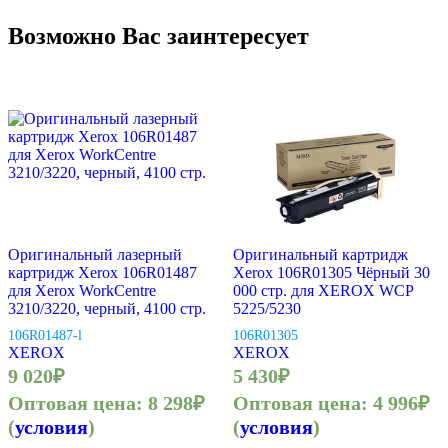
Возможно Вас заинтересует
Оригинальный лазерный
Оригинальный картридж
картридж Xerox 106R01487
Xerox 106R01305 Чёрный 30
для Xerox WorkCentre
000 стр. для XEROX WCP
3210/3220, черный, 4100 стр.
5225/5230
106R01487-l
106R01305
XEROX
XEROX
9 020
₽
5 430
₽
Оптовая цена:
8 298
₽
Оптовая цена:
4 996
₽
(
условия
)
(
условия
)