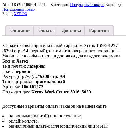
106R01277
АРТИКУЛ:
106R01277-L
Категория:
Популярные товары
Картридж:
для
Популярный товар
Xerox
Бренд:
XEROX
WorkCentre
5016,
5020,
Описание
Оплата
Доставка
Гарантия
Черный
(Black),
6300
Закажите товар оригинальный картридж Xerox 106R01277
страниц
(6300 стр. А4, черный), оптом от проверенного поставщика.
Удобные способы оплаты и доставки для каждого заказчика.
Бренд:
Xerox
Тип печати:
лазерная
Цвет:
черный
Ресурс (стр./мл):
2*6300 стр. А4
Тип картриджа:
оригинальный
Артикул:
106R01277
Подходит для:
Xerox WorkCentre 5016, 5020.
Доступные варианты оплаты заказов на нашем сайте:
наличными (картой) при получении;
онлайн-оплата;
безналичный платёж (для юридических лиц и ИП).