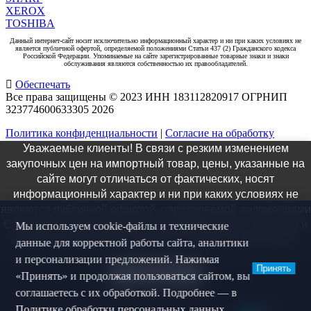
XEROX
TOSHIBA
Данный интернет-сайт носит исключительно информационный характер и ни при каких условиях не
является публичной офертой, определяемой положениями Статьи 437 (2) Гражданского кодекса
Российской Федерации. Упоминаемые на сайте зарегистрированные товарные знаки и знаки
обслуживания являются собственностью их правообладателей.
Обеспечать
Все права защищены © 2023 ИНН 183112820917 ОГРНИП
323774600633305
2026
Политика конфиденциальности
|
Согласие на обработку
персональных данных
|
Согласие на рекламную
Уважаемые клиенты! В связи с резким изменением
коммуникацию
закупочных цен на импортный товар, цены, указанные на
×
сайте могут отличаться от фактических, носят
информационный характер и ни при каких условиях не
Заказ звонка
являются публичной офертой, определяемой положениями
Статьи 437 ГК РФ. Актуальную информацию о стоимости и
Мы используем cookie-файлы и технические
наличии товара можно получить у наших специалистов.
данные для корректной работы сайта, аналитики
и персонализации предложений. Нажимая
Принять
Понятно
«Принять» и продолжая пользоваться сайтом, вы
Я даю согласие на
обработку персональных данных
, на
соглашаетесь с их обработкой. Подробнее — в
рекламную коммуникацию
и соглашаюсь с
политикой
конфиденциальности
.
Политике обработки персональных данных
.