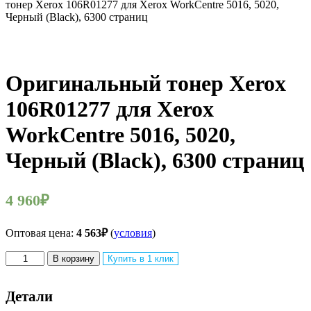
тонер Xerox 106R01277 для Xerox WorkCentre 5016, 5020,
Черный (Black), 6300 страниц
Оригинальный тонер Xerox
106R01277 для Xerox
WorkCentre 5016, 5020,
Черный (Black), 6300 страниц
4 960
₽
Оптовая цена:
4 563
₽
(
условия
)
Количество
В корзину
Купить в 1 клик
товара
Оригинальный
тонер
Детали
Xerox