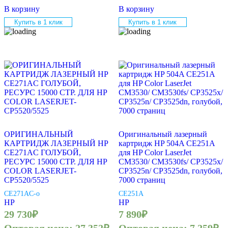
В корзину
В корзину
Купить в 1 клик
Купить в 1 клик
ОРИГИНАЛЬНЫЙ
Оригинальный лазерный
КАРТРИДЖ ЛАЗЕРНЫЙ HP
картридж HP 504A CE251A
CE271AC ГОЛУБОЙ,
для HP Color LaserJet
РЕСУРС 15000 СТР. ДЛЯ HP
CM3530/ CM3530fs/ CP3525x/
COLOR LASERJET-
CP3525n/ CP3525dn, голубой,
CP5520/5525
7000 страниц
CE271AC-o
CE251A
HP
HP
29 730
₽
7 890
₽
Оптовая цена:
27 352
₽
Оптовая цена:
7 259
₽