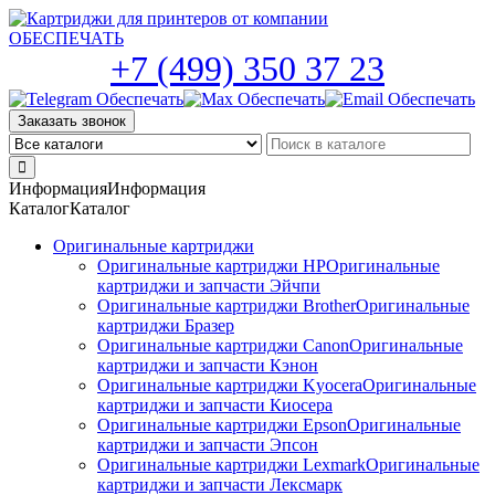
Skip
to
the
+7 (499) 350 37 23
content
Заказать звонок
Информация
Информация
Каталог
Каталог
Оригинальные картриджи
Оригинальные картриджи HP
Оригинальные
картриджи и запчасти Эйчпи
Оригинальные картриджи Brother
Оригинальные
картриджи Бразер
Оригинальные картриджи Canon
Оригинальные
картриджи и запчасти Кэнон
Оригинальные картриджи Kyocera
Оригинальные
картриджи и запчасти Киосера
Оригинальные картриджи Epson
Оригинальные
картриджи и запчасти Эпсон
Оригинальные картриджи Lexmark
Оригинальные
картриджи и запчасти Лексмарк