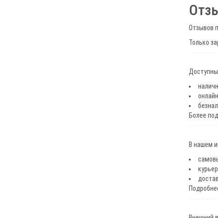
Отз
Отзывов п
Только за
Доступные
наличн
онлайн
безнал
Более по
В нашем 
самов
курьер
достав
Подробнее
Внешний в