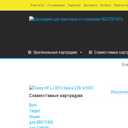
Skip
Контакты
О компании
Гарантия
Доставка
Оплата
Пункты в
to
the
content
Оригинальные картриджи
Совместимые карт
Есл
Обеспеча
Совместимые картриджи
Bion
Target
Акция
для BROTHER
для CANON