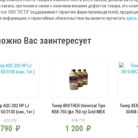
 заказа, претензии в связи с наличием внешних дефектов товара, его кол
ся. ООО “ЭСТЭ” поддерживает гарантию фирм-производителей, продукцию
ю информацию о гарантийных обязательствах вы можете прочитать
здесь
ожно Вас заинтересует
р AQC-202 HP LJ
Тонер BROTHER Universal Tipe
Тонер XE
50/3100 (кан., 1кг.)
NSB-750 (фл 750 гр) Gold IMEX
3045B 
AQC-202
NSB-750
790
₽
1 200
₽