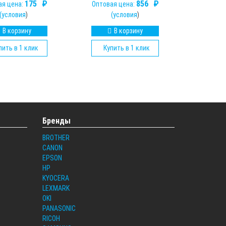
175
₽
856
₽
ая цена:
Оптовая цена:
(
условия
)
(
условия
)
В корзину
В корзину
пить в 1 клик
Купить в 1 клик
Бренды
BROTHER
CANON
EPSON
HP
KYOCERA
LEXMARK
OKI
PANASONIC
RICOH