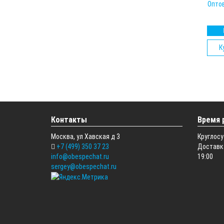
Опто
К
Контакты
Время 
Москва, ул Хавская д 3
Круглосу
+7 (499) 350 37 23
Доставка
info@obespechat.ru
19:00
sergey@obespechat.ru