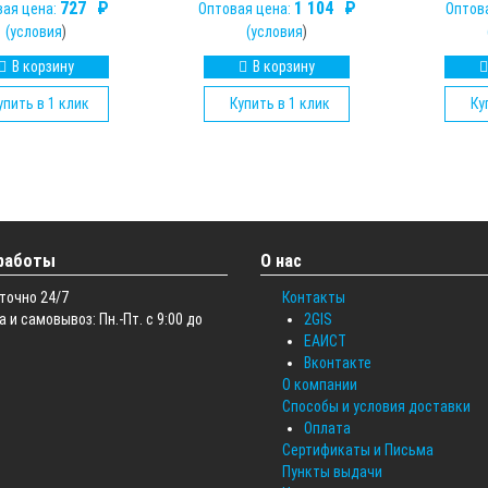
727
₽
1 104
₽
вая цена:
Оптовая цена:
Оптов
(
условия
)
(
условия
)
В корзину
В корзину
упить в 1 клик
Купить в 1 клик
Ку
работы
О нас
точно 24/7
Контакты
 и самовывоз: Пн.-Пт. с 9:00 до
2GIS
ЕАИСТ
Вконтакте
О компании
Способы и условия доставки
Оплата
Сертификаты и Письма
Пункты выдачи