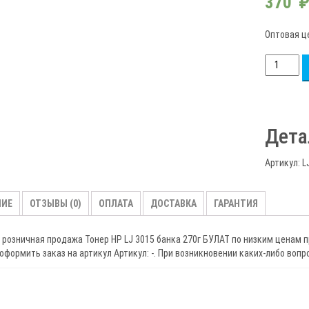
370
Оптовая ц
Количест
товара
Тонер
HP
Дета
LJ
3015
Артикул:
L
банка
270г
БУЛАТ
НИЕ
ОТЗЫВЫ (0)
ОПЛАТА
ДОСТАВКА
ГАРАНТИЯ
 розничная продажа Тонер HP LJ 3015 банка 270г БУЛАТ по низким ценам 
формить заказ на артикул Артикул: -. При возникновении каких-либо вопрос