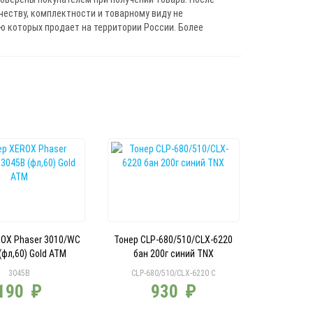
ичеству, комплектности и товарному виду не
 которых продает на территории России. Более
ROX Phaser 3010/WC
Тонер CLP-680/510/CLX-6220
(фл,60) Gold ATM
бан 200г синий TNX
3045B
CLP-680/510/CLX-6220 C
190
₽
930
₽