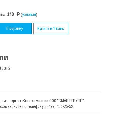
₽
340
₽
ена:
(
условия
)
во
В корзину
Купить в 1 клик
ли
J 3015
производителей от компании ООО “СМАРТ-ГРУПП”.
ов звоните по телефону 8 (499) 455-26-52.