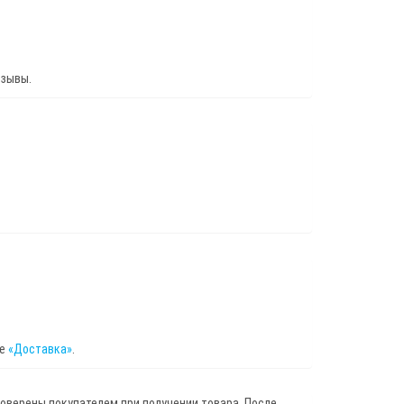
тзывы.
це
«Доставка»
.
роверены покупателем при получении товара. После