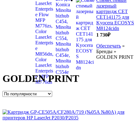
Совместимый
лазерный
картридж CET
CET141175 для
Kyocera ECOSYS
M8124cidn
1 730
₽
Обеспечать
»
Бренды »
GOLDEN PRINT
GOLDEN PRINT