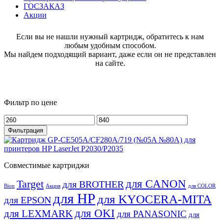
ГОСЗАКАЗ
Акции
Если вы не нашли нужный картридж, обратитесь к нам
любым удобным способом.
Мы найдем подходящий вариант, даже если он не представлен
на сайте.
Фильтр по цене
Минимальная
Максимальная
цена
цена
Фильтрация
Совместимые картриджи
для CANON
Target
для BROTHER
Bion
Акция
для COLOR
для HP
для KYOCERA-MITA
для EPSON
для OKI
для LEXMARK
для PANASONIC
для