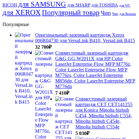
для SAMSUNG
RICOH
для SHARP
для TOSHIBA
для WC
для XEROX
Популярный товар
Чип
Чмп
для Коника
Популярные
Оригинальный лазерный картридж Xerox
006R04730 для VersaLink B410, VersaLink B415
32 700
₽
Совместимый лазерный картридж
G&G GG-W2011X для HP Color
LaserJet Enterprise Flow MFP M776z,
Color LaserJet Enterprise Flow MFP
M776zs, Color LaserJet Enterprise
M856dn, Color LaserJet Enterprise MFP
M776dn
7 410
₽
Совместимый лазерный
картридж CET CET141255
для Konica Minolta bizhub
C454, Minolta bizhub C554,
Minolta bizhub C454e,
Minolta bizhub C554e
5 030
₽