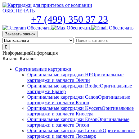
Skip
to
the
+7 (499) 350 37 23
content
Заказать звонок
Информация
Информация
Каталог
Каталог
Оригинальные картриджи
Оригинальные картриджи HP
Оригинальные
картриджи и запчасти Эйчпи
Оригинальные картриджи Brother
Оригинальные
картриджи Бразер
Оригинальные картриджи Canon
Оригинальные
картриджи и запчасти Кэнон
Оригинальные картриджи Kyocera
Оригинальные
картриджи и запчасти Киосера
Оригинальные картриджи Epson
Оригинальные
картриджи и запчасти Эпсон
Оригинальные картриджи Lexmark
Оригинальные
картриджи и запчасти Лексмарк