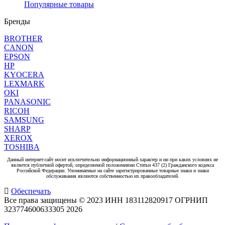
Популярные товары
Бренды
BROTHER
CANON
EPSON
HP
KYOCERA
LEXMARK
OKI
PANASONIC
RICOH
SAMSUNG
SHARP
XEROX
TOSHIBA
Данный интернет-сайт носит исключительно информационный характер и ни при каких условиях не
является публичной офертой, определяемой положениями Статьи 437 (2) Гражданского кодекса
Российской Федерации. Упоминаемые на сайте зарегистрированные товарные знаки и знаки
обслуживания являются собственностью их правообладателей.
Обеспечать
Все права защищены © 2023 ИНН 183112820917 ОГРНИП
323774600633305
2026